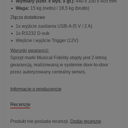
Wymiary (szer. x wys. x gł.):
440 x 100 x 405 mm
Waga:
15 kg (netto) / 18,5 kg (brutto)
Złącza dodatkowe:
1x wyjście zasilania USB-A (5 V / 2 A)
1x RS232 D-sub
Wejście i wyjście Trigger (12V)
Warunki gwarancji:
Sprzęt marki Musical Fidelity objęty jest 2-letnią
gwarancją, realizowaną w systemie door-to-door
przez autoryzowany centralny serwis.
Informacje o producencie
Recenzje
Produkt nie posiada recenzji.
Dodaj recenzję