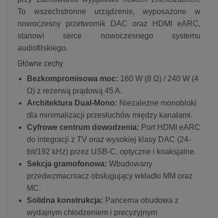
To wszechstronne urządzenie, wyposażone w
nowoczesny przetwornik DAC oraz HDMI eARC,
stanowi serce nowoczesnego systemu
audiofilskiego.
Główne cechy:
Bezkompromisowa moc:
160 W (8 Ω) / 240 W (4
Ω) z rezerwą prądową 45 A.
Architektura Dual-Mono:
Niezależne monobloki
dla minimalizacji przesłuchów między kanałami.
Cyfrowe centrum dowodzenia:
Port HDMI eARC
do integracji z TV oraz wysokiej klasy DAC (24-
bit/192 kHz) przez USB-C, optyczne i koaksjalne.
Sekcja gramofonowa:
Wbudowany
przedwzmacniacz obsługujący wkładki MM oraz
MC.
Solidna konstrukcja:
Pancerna obudowa z
wydajnym chłodzeniem i precyzyjnym