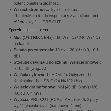
potencjometrem głośności.
Wszechstronność:
Tryb HT (Home
Theater/Main-In) do współpracy z amplitunerami
AV oraz wyjście PRE-OUT.
Specyfikacja techniczna:
Moc (1% THD, 1 kHz):
160 W (8 Ω) / 240 W (4 Ω)
na kanał
Pasmo przenoszenia:
10 Hz – 20 kHz (+0, –0,1
dB)
Stosunek sygnału do szumu (Wejście liniowe):
> 105 dB (waga A)
Wejścia cyfrowe:
1x HDMI, 1x Optyczne, 1x
Koaksjalne, 1x USB-C (24 bit/192 kHz)
Wejście gramofonowe:
MM (40 dB, 3 mV) / MC
(60 dB, 0,4 mV)
Wyjścia:
PRE-OUT (RCA), TAPE (fixed), 2 pary
wyjść głośnikowych (bananowe 4 mm)