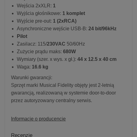
Wejścia 2xXLR:
1
Wyjścia głośnikowe:
1 komplet
Wyjście pre-out:
1 (2xRCA)
Asynchroniczne wejście USB-B:
24 bit/96kHz
Pilot
Zasilacz: 115/
230VAC
50/60Hz
Zużycie prądu maks:
680W
Wymiary (szer. x wys. x gł.):
44 x 12.5 x 40 cm
Waga:
16.6 kg
Warunki gwarancji:
Sprzęt marki Musical Fidelity objęty jest 2-letnią
gwarancją, realizowaną w systemie door-to-door
przez autoryzowany centralny serwis.
Informacje o producencie
Recenzje