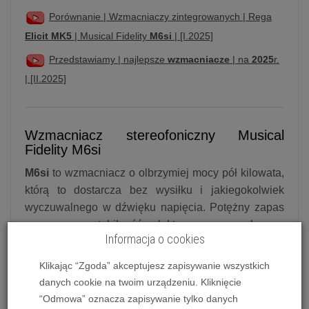
Porównanie | Wzmacniaczy zintegrowanych | Rega
Elicit MK5
| Musical Fidelity
M6si
| [I.2025]
Przedstawiamy | najlepsze
wzmacniacze
| na
2025
r.
| [II.2025]
Wzmacniacz stereofoniczny Musical
Fidelity M6si
M6si
to wzmacniacz o olbrzymiej mocy pół kilowata,
którą to dostarcza bez wysiłku i jakiegokolwiek
wyczuwalnego w dźwięku napięcia. Potężny zapas
mocy oraz stabilność elektryczna pozwala mu
Informacja o cookies
wysterować praktycznie każde kolumny. W stosunku
do swojego poprzednika M6si stanowi zupełnie
Klikając “Zgoda” akceptujesz zapisywanie wszystkich
nową jakość. Bezkompromisowe starania działu
danych cookie na twoim urządzeniu. Kliknięcie
projektowego sprawiły, że nowy model jest
“Odmowa” oznacza zapisywanie tylko danych