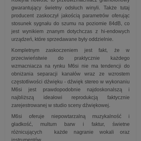
gwarantujący świetny odsłuch winyli. Także tutaj
producent zaskoczył jakością parametrów oferując
stosunek sygnału do szumu na poziomie 84dB, co
jest wynikiem znanym dotychczas z hi-endowych
urządzeń, które sprzedawane były oddzielnie.
Kompletnym zaskoczeniem jest fakt, że w
przeciwieństwie do praktycznie każdego
wzmacniacza na rynku M6si nie ma tendencji do
obniżania separacji kanałów wraz ze wzrostem
częstotliwości dźwięku - dźwięk stereo w wykonaniu
M6si jest prawdopodobnie najdoskonalszą i
najbliższą ideałowi reprodukcją faktycznie
zarejestrowanej w studio sceny dźwiękowej.
M6si oferuje niepowtarzalną muzykalność i
gładkość, multum barw i faktur, świetne
różnicujących każde nagranie wokali oraz
instrumentów.