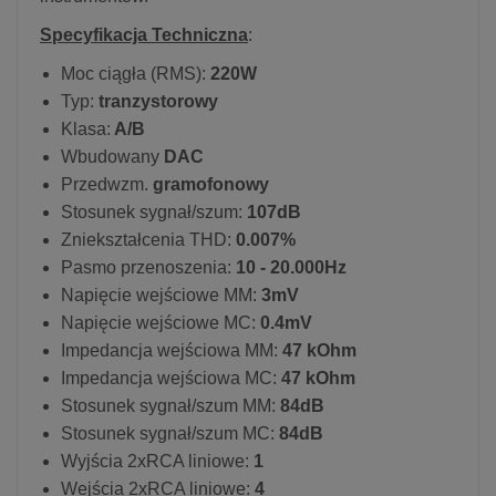
Specyfikacja Techniczna
:
Moc ciągła (RMS):
220W
Typ:
tranzystorowy
Klasa:
A/B
Wbudowany
DAC
Przedwzm.
gramofonowy
Stosunek sygnał/szum:
107dB
Zniekształcenia THD:
0.007%
Pasmo przenoszenia:
10 - 20.000Hz
Napięcie wejściowe MM:
3mV
Napięcie wejściowe MC:
0.4mV
Impedancja wejściowa MM:
47 kOhm
Impedancja wejściowa MC:
47 kOhm
Stosunek sygnał/szum MM:
84dB
Stosunek sygnał/szum MC:
84dB
Wyjścia 2xRCA liniowe:
1
Wejścia 2xRCA liniowe:
4