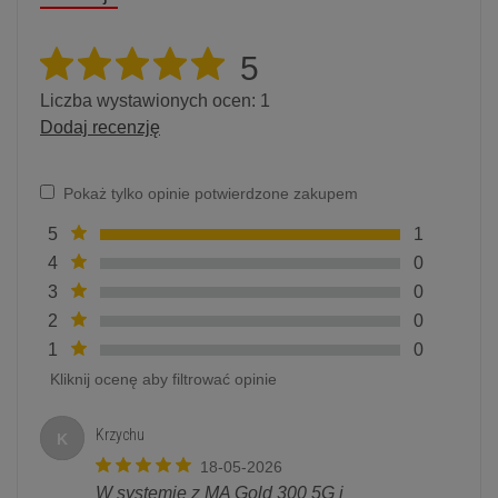
5
Liczba wystawionych ocen: 1
Dodaj recenzję
Pokaż tylko opinie potwierdzone zakupem
5
1
4
0
3
0
2
0
1
0
Kliknij ocenę aby filtrować opinie
Krzychu
K
18-05-2026
W systemie z MA Gold 300 5G i