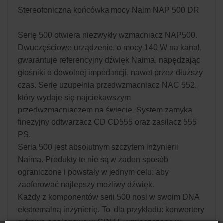
Stereofoniczna końcówka mocy Naim NAP 500 DR
Serię 500 otwiera niezwykły wzmacniacz NAP500.
Dwuczęściowe urządzenie, o mocy 140 W na kanał,
gwarantuje referencyjny dźwięk Naima, napędzając
głośniki o dowolnej impedancji, nawet przez dłuższy
czas. Serię uzupełnia przedwzmacniacz NAC 552,
który wydaje się najciekawszym
przedwzmacniaczem na świecie. System zamyka
finezyjny odtwarzacz CD CD555 oraz zasilacz 555
PS.
Seria 500 jest absolutnym szczytem inżynierii
Naima. Produkty te nie są w żaden sposób
ograniczone i powstały w jednym celu: aby
zaoferować najlepszy możliwy dźwięk.
Każdy z komponentów serii 500 nosi w swoim DNA
ekstremalną inżynierię. To, dla przykładu: konwertery
cyfrowo-analogowe w CD555, umieszczone w