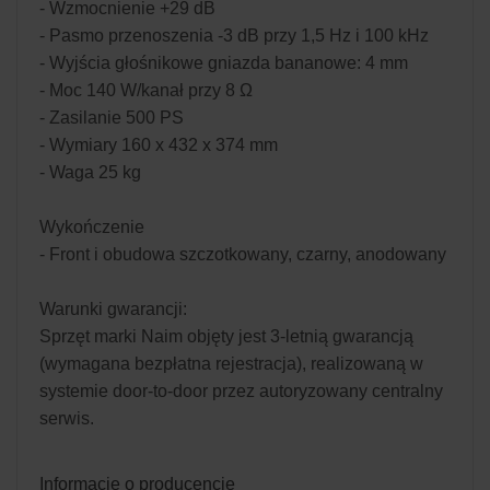
- Wzmocnienie +29 dB
- Pasmo przenoszenia -3 dB przy 1,5 Hz i 100 kHz
- Wyjścia głośnikowe gniazda bananowe: 4 mm
- Moc 140 W/kanał przy 8 Ω
- Zasilanie 500 PS
- Wymiary 160 x 432 x 374 mm
- Waga 25 kg
Wykończenie
- Front i obudowa szczotkowany, czarny, anodowany
Warunki gwarancji:
Sprzęt marki Naim objęty jest 3-letnią gwarancją
(wymagana bezpłatna rejestracja), realizowaną w
systemie door-to-door przez autoryzowany centralny
serwis.
Informacje o producencie