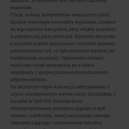
dodawać, że brzmienie NAP500 jest naprawdę
wspaniałe.
Chcąc uniknąć kompromisów wnoszonych przez
łączone równolegle tranzystory wyjściowe, szukano
do tego zadania tranzystora, który mógłby pracować
w pojedynczej parze push-pull. Bipolarny tranzystor
o wysokim prądzie wyjściowym i szerokim pasmem
przenoszenia to coś, co było potrzebne bardziej niż
kiedykolwiek wcześniej. Odpowiedni element
wyjściowy został opracowany po 6 latach
współpracy z wyspecjalizowanym producentem
półprzewodników.
Na wczesnym etapie koncepcji zadecydowano o
użyciu zmostkowanych wzmacniaczy dla każdego z
kanałów w NAP500. Pozwala to na
zmaksymalizowanie przepływu sygnału w pętli
otwartej i zamkniętej, mniej inwazyjnego obwodu
zabezpieczającego i zredukowanie interakcji