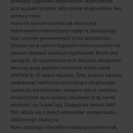
pomiędzy sygnałami wejściowymi i wyjściowymi
przy wysokim prądzie, który płynie do głośników, bez
pomocy masy.
Naim od zawsze rozumiał jak ważne jest
redukowanie intermodulacji napięcia zasilającego
oraz szumów generowanych przez wzmacniacz.
Dlatego też w swoich flagowych wzmacniaczach od
zawsze stosował zasilacze regulowane. Brano pod
uwagę to, że ulepszenia w tych sekcjach urządzenia
owocują dużą poprawą brzmienia. Każdy kanał
NAP500 to 10 stopni regulacji. Żeby jeszcze bardziej
zredukować zakłócenia pochodzące od głównego
zasilacza, transformator i wstępne sekcje zasilania
umieszczone są w osobnej obudowie (o tej samej
wielkości, co SuperCap). Dlatego też system NAP
500 składa się z dwóch elementów: wzmacniacza i
oddzielnego zasilacza.
Nowa topologia obwodów została opracowana tak,