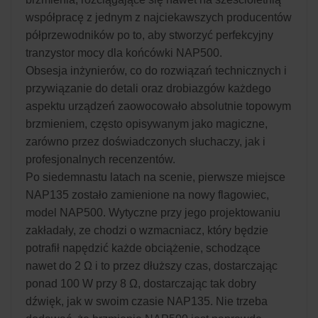
współpracę z jednym z najciekawszych producentów
półprzewodników po to, aby stworzyć perfekcyjny
tranzystor mocy dla końcówki NAP500.
Obsesja inżynierów, co do rozwiązań technicznych i
przywiązanie do detali oraz drobiazgów każdego
aspektu urządzeń zaowocowało absolutnie topowym
brzmieniem, często opisywanym jako magiczne,
zarówno przez doświadczonych słuchaczy, jak i
profesjonalnych recenzentów.
Po siedemnastu latach na scenie, pierwsze miejsce
NAP135 zostało zamienione na nowy flagowiec,
model NAP500. Wytyczne przy jego projektowaniu
zakładały, ze chodzi o wzmacniacz, który będzie
potrafił napędzić każde obciążenie, schodzące
nawet do 2 Ω i to przez dłuższy czas, dostarczając
ponad 100 W przy 8 Ω, dostarczając tak dobry
dźwięk, jak w swoim czasie NAP135. Nie trzeba