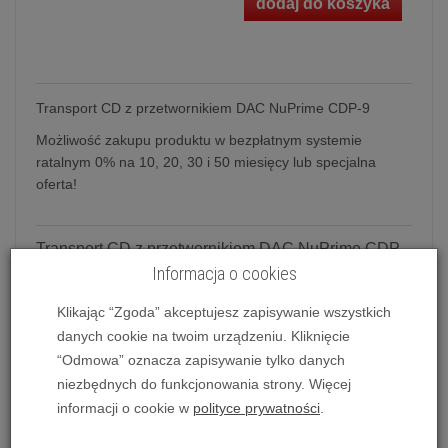
dodaj do koszyka
Transport CD z przetwornikiem DAC NuPrime CDP-9
Możliwość zakupu produktu w bezpłatnym systemie
ratalnym 0% na 10, 20, 30 i 50 miesięcy lub specjalna
oferta!
Transport CD z przetwornikiem DAC NuPrime CDP-
Informacja o cookies
9
Klikając “Zgoda” akceptujesz zapisywanie wszystkich
NuPrime CDP-9 to wysokiej jakości urządzenie,
danych cookie na twoim urządzeniu. Kliknięcie
które łączy w sobie:
“Odmowa” oznacza zapisywanie tylko danych
transport CD z wyjściami cyfrowymi: koaksjalnym,
niezbędnych do funkcjonowania strony. Więcej
optycznym, I2S
informacji o cookie w
polityce prywatności
.
przetwornik cyfrowo-analogowym DAC z wejściami: