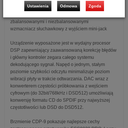
optyczne, koaksjalne, USB DAC DSD,
Ustawienia
Odmowa
Zgoda
zbalansowanym SPDiF
przedwzmacniacz stereo z wyjściami
zbalansowanymi i niezbalansowanymi
wzmacniacz słuchawkowy z wyjściem mini-jack
Urządzenie wyposażone jest w wydajny procesor
DSP zapewniający zaawansowaną korekcję błędów
i główny kontroler zegara całego systemu
dekodującego sygnał. Napęd o jednym, stałym
poziomie szybkości odczytu minimalizuje poziom
wibracji płyty w trakcie odtwarzania. DAC wraz z
konwerterem częstości próbkowania z wejściem
cyfrowym (do 32bit/768kHz i DSD512) umożliwiają
konwersję formatu CD do SPDIF przy najwyższej
częstotliwości lub DSD do DSD512.
Brzmienie CDP-9 pokazuje najlepsze cechy