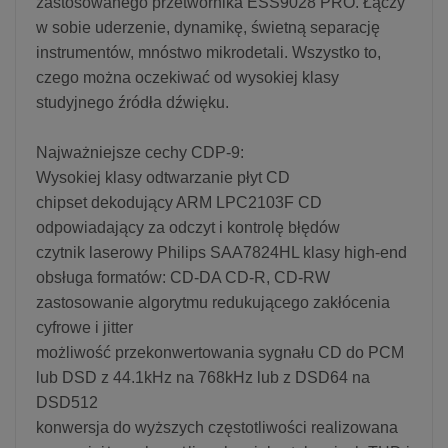
zastosowanego przetwornika ESS9028 PRO. Łączy
w sobie uderzenie, dynamikę, świetną separację
instrumentów, mnóstwo mikrodetali. Wszystko to,
czego można oczekiwać od wysokiej klasy
studyjnego źródła dźwięku.
Najważniejsze cechy CDP-9:
Wysokiej klasy odtwarzanie płyt CD
chipset dekodujący ARM LPC2103F CD
odpowiadający za odczyt i kontrolę błędów
czytnik laserowy Philips SAA7824HL klasy high-end
obsługa formatów: CD-DA CD-R, CD-RW
zastosowanie algorytmu redukującego zakłócenia
cyfrowe i jitter
możliwość przekonwertowania sygnału CD do PCM
lub DSD z 44.1kHz na 768kHz lub z DSD64 na
DSD512
konwersja do wyższych częstotliwości realizowana