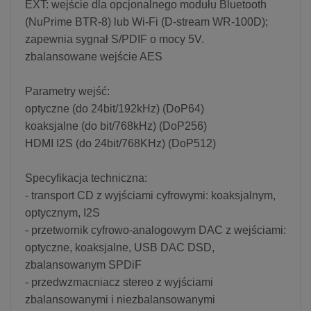
EXT: wejście dla opcjonalnego modułu Bluetooth
(NuPrime BTR-8) lub Wi-Fi (D-stream WR-100D);
zapewnia sygnał S/PDIF o mocy 5V.
zbalansowane wejście AES
Parametry wejść:
optyczne (do 24bit/192kHz) (DoP64)
koaksjalne (do bit/768kHz) (DoP256)
HDMI I2S (do 24bit/768KHz) (DoP512)
Specyfikacja techniczna:
- transport CD z wyjściami cyfrowymi: koaksjalnym,
optycznym, I2S
- przetwornik cyfrowo-analogowym DAC z wejściami:
optyczne, koaksjalne, USB DAC DSD,
zbalansowanym SPDiF
- przedwzmacniacz stereo z wyjściami
zbalansowanymi i niezbalansowanymi