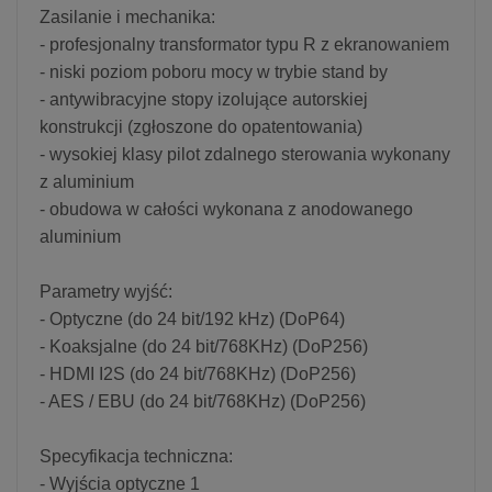
Zasilanie i mechanika:
- profesjonalny transformator typu R z ekranowaniem
- niski poziom poboru mocy w trybie stand by
- antywibracyjne stopy izolujące autorskiej
konstrukcji (zgłoszone do opatentowania)
- wysokiej klasy pilot zdalnego sterowania wykonany
z aluminium
- obudowa w całości wykonana z anodowanego
aluminium
Parametry wyjść:
- Optyczne (do 24 bit/192 kHz) (DoP64)
- Koaksjalne (do 24 bit/768KHz) (DoP256)
- HDMI I2S (do 24 bit/768KHz) (DoP256)
- AES / EBU (do 24 bit/768KHz) (DoP256)
Specyfikacja techniczna:
- Wyjścia optyczne 1