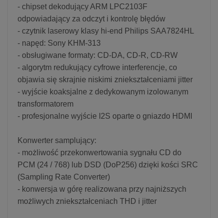
- chipset dekodujący ARM LPC2103F
odpowiadający za odczyt i kontrolę błędów
- czytnik laserowy klasy hi-end Philips SAA7824HL
- napęd: Sony KHM-313
- obsługiwane formaty: CD-DA, CD-R, CD-RW
- algorytm redukujący cyfrowe interferencje, co
objawia się skrajnie niskimi zniekształceniami jitter
- wyjście koaksjalne z dedykowanym izolowanym
transformatorem
- profesjonalne wyjście I2S oparte o gniazdo HDMI
Konwerter samplujący:
- możliwość przekonwertowania sygnału CD do
PCM (24 / 768) lub DSD (DoP256) dzięki kości SRC
(Sampling Rate Converter)
- konwersja w górę realizowana przy najniższych
możliwych zniekształceniach THD i jitter