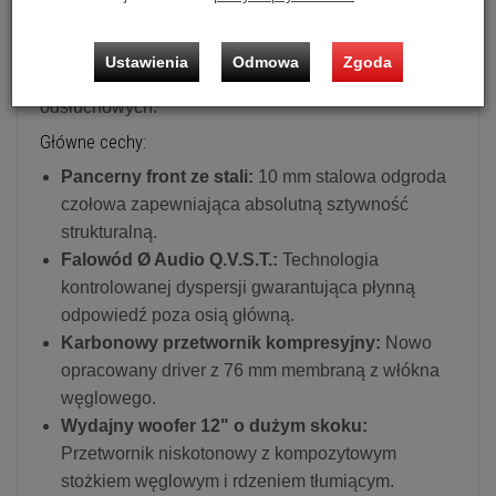
redefiniuje pojęcie realizmu, oferując niespotykaną
dynamikę i precyzję, zamknięte w formie optymalnie
Ustawienia
Odmowa
Zgoda
dopasowanej do standardowych salonów
odsłuchowych.
Główne cechy:
Pancerny front ze stali:
10 mm stalowa odgroda
czołowa zapewniająca absolutną sztywność
strukturalną.
Falowód Ø Audio Q.V.S.T.:
Technologia
kontrolowanej dyspersji gwarantująca płynną
odpowiedź poza osią główną.
Karbonowy przetwornik kompresyjny:
Nowo
opracowany driver z 76 mm membraną z włókna
węglowego.
Wydajny woofer 12" o dużym skoku:
Przetwornik niskotonowy z kompozytowym
stożkiem węglowym i rdzeniem tłumiącym.