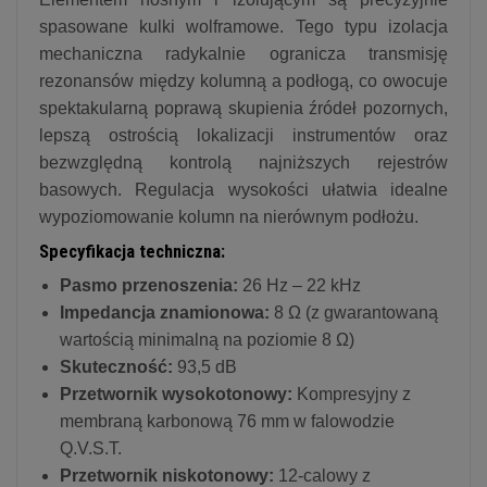
spasowane kulki wolframowe. Tego typu izolacja
mechaniczna radykalnie ogranicza transmisję
rezonansów między kolumną a podłogą, co owocuje
spektakularną poprawą skupienia źródeł pozornych,
lepszą ostrością lokalizacji instrumentów oraz
bezwzględną kontrolą najniższych rejestrów
basowych. Regulacja wysokości ułatwia idealne
wypoziomowanie kolumn na nierównym podłożu.
Specyfikacja techniczna:
Pasmo przenoszenia:
26 Hz – 22 kHz
Impedancja znamionowa:
8 Ω (z gwarantowaną
wartością minimalną na poziomie 8 Ω)
Skuteczność:
93,5 dB
Przetwornik wysokotonowy:
Kompresyjny z
membraną karbonową 76 mm w falowodzie
Q.V.S.T.
Przetwornik niskotonowy:
12-calowy z