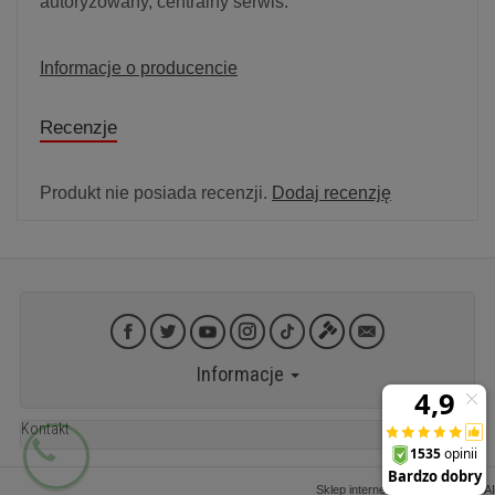
autoryzowany, centralny serwis.
Informacje o producencie
Recenzje
Produkt nie posiada recenzji.
Dodaj recenzję
Informacje
Kontakt
Sklep internetowy SOTESHOP AI