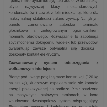
i pełną mikro-dynamikę sygnału audio. W konstrukcji
użyto najwyższej klasy niestandardowych
kondensatorów i cewek z folii miedzianej, które dla
maksymalnej stabilności zalano żywicą. Na tylnym
panelu zamontowano autorskie terminale
głośnikowe z zintegrowanym ogranicznikiem
momentu obrotowego. Rozwiązanie to zapobiega
zbyt mocnemu dokręceniu widełek lub przewodów,
gwarantując zawsze optymalną siłę docisku i
doskonały kontakt elektryczny.
Zaawansowany system odsprzęgania z
wolframowym interfejsem
Biorąc pod uwagę potężną masę konstrukcji (120 kg
na sztukę), kluczowym aspektem stała się kontrola
energii przekazywanej na podłoże. Ymir osadzono
na masywnych, stalowych ramionach, w które
wbudowano dwustopniowy system odsprzęgający.
Elementem nośnym i izolującym są precyzyjnie