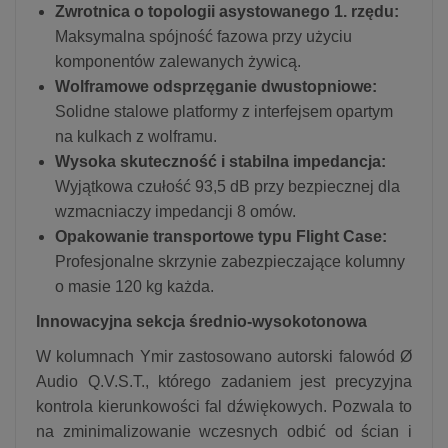
Zwrotnica o topologii asystowanego 1. rzędu:
Maksymalna spójność fazowa przy użyciu
komponentów zalewanych żywicą.
Wolframowe odsprzęganie dwustopniowe:
Solidne stalowe platformy z interfejsem opartym
na kulkach z wolframu.
Wysoka skuteczność i stabilna impedancja:
Wyjątkowa czułość 93,5 dB przy bezpiecznej dla
wzmacniaczy impedancji 8 omów.
Opakowanie transportowe typu Flight Case:
Profesjonalne skrzynie zabezpieczające kolumny
o masie 120 kg każda.
Innowacyjna sekcja średnio-wysokotonowa
W kolumnach Ymir zastosowano autorski falowód Ø
Audio Q.V.S.T., którego zadaniem jest precyzyjna
kontrola kierunkowości fal dźwiękowych. Pozwala to
na zminimalizowanie wczesnych odbić od ścian i