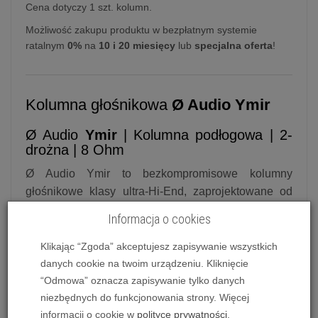
Cena dotyczy 1 szt. kolumn.
Możliwość zakupu produktu w bezpłatnym systemie
ratalnym
0%
na
10 i 20 miesięcy
lub
specjalna oferta
!
Kolumna głośnikowa
Ø Audio Ymir
Ø Audio
Ymir
| Kolumna podłogowa | 2-
drożna | 8 Ohm
Ø Audio Ymir to bezkompromisowe kolumny
głośnikowe klasy ultra-Hi-End, zaprojektowane od
czystej karty w celu osiągnięcia referencyjnej jakości
Informacja o cookies
brzmienia w rzeczywistych warunkach domowych.
Konstrukcja ta stanowi idealny balans pomiędzy
Klikając “Zgoda” akceptujesz zapisywanie wszystkich
potężną dynamiką, wzorcową liniowością tonalną a
danych cookie na twoim urządzeniu. Kliknięcie
walorami użytkowymi. Każdy element wizualny tych
“Odmowa” oznacza zapisywanie tylko danych
kolumn bezpośrednio wynika z ich struktury
niezbędnych do funkcjonowania strony. Więcej
wewnętrznej oraz założeń akustycznych. Ymir
informacji o cookie w
polityce prywatności
.