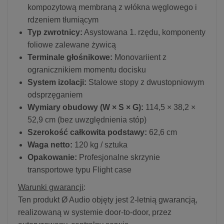
kompozytową membraną z włókna węglowego i
rdzeniem tłumiącym
Typ zwrotnicy:
Asystowana 1. rzędu, komponenty
foliowe zalewane żywicą
Terminale głośnikowe:
Monovariient z
ogranicznikiem momentu docisku
System izolacji:
Stalowe stopy z dwustopniowym
odsprzęganiem
Wymiary obudowy (W × S × G):
114,5 × 38,2 ×
52,9 cm (bez uwzględnienia stóp)
Szerokość całkowita podstawy:
62,6 cm
Waga netto:
120 kg / sztuka
Opakowanie:
Profesjonalne skrzynie
transportowe typu Flight case
Warunki gwarancji
:
Ten produkt Ø Audio objęty jest 2-letnią gwarancją,
realizowaną w systemie door-to-door, przez