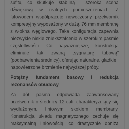
sufitu, co skutkuje stabilną i szeroką sceną
dźwiękową w realnych pomieszczeniach. Z
falowodem współpracuje nowoczesny przetwornik
kompresyjny wyposażony w dużą, 76 mm membranę
z włókna węglowego. Taka konfiguracja zapewnia
niezwykle niskie zniekształcenia w szerokim pasmie
częstotliwości. Co najważniejsze, konstrukcja
eliminuje tak zwaną „sygnaturę tubową”
(podbarwienia średnicy), oferując naturalne, gładkie i
napowietrzone brzmienie najwyższej próby.
Potężny fundament basowy i redukcja
rezonansów obudowy
Za dół pasma odpowiada zaawansowany
przetwornik o średnicy 12 cali, charakteryzujący się
wydłużonym, liniowym skokiem membrany.
Konstrukcja układu magnetycznego cechuje się
maksymalną liniowością, co drastycznie obniża