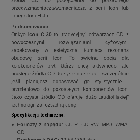
źródła CD do podłączenia do porządnego
przedwzmacniacza/wzmacniacza z serii Icon lub
innego toru Hi-Fi.
Podsumowanie
Onkyo I
con C-30
to „tradycyjny” odtwarzacz CD z
nowoczesnymi rozwiązaniami cyfrowymi,
zapakowany w estetyczną, tłumiącą rezonans
obudowę serii Icon. To świetna opcja dla
kolekcjonerów płyt, którzy chcą aktywnego, ale
prostego źródła CD do systemu stereo - szczególnie
jeśli planujesz dopasować go stylistycznie i
brzmieniowo do pozostałych komponentów Icon.
Jako czyste źródło CD oferuje dużo „audiofilskiej”
technologii za rozsądną cenę.
Specyfikacja techniczna:
Formaty z napędu:
CD-R, CD-RW, MP3, WMA,
CD