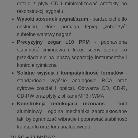
detale z płyty CD i minimalizować artefakty po
rekonstrukcji sygnału
Wysoki stosunek sygnał/szum
- bardzo ciche tło
odsłuchu, które pomaga lepiej „zobaczyć”
subtelne warstwy nagrań
Precyzyjny zegar ±10 PPM
- poprawiona
stabilność timingowa i focus sceny stereo, co
przekłada się na lepszą separację instrumentów i
kontrolę rytmiczną
Solidne wyjścia i kompatybilność formatów
-
standardowe wyjście analogowe RCA oraz
cyfrowe coaxial i optical. Odtwarza CD, CD-R,
CD-RW oraz płyty z plikami MP3 i WMA
Konstrukcja redukująca rezonans
- front
aluminiowy i ogólna mechanika zaprojektowane
tak, by ograniczać wibracje i poprawiać stabilność
transportu oraz toru analogowego
VLSC + 32-bit DAC