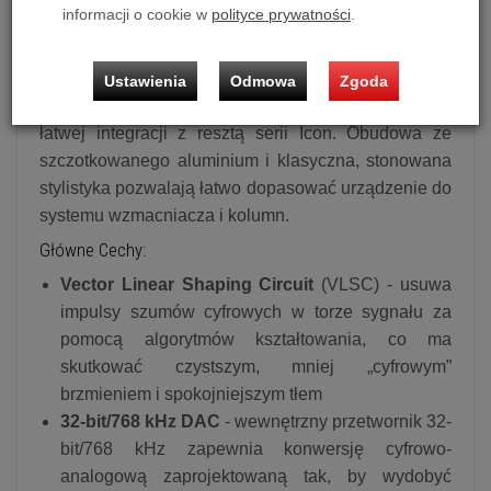
informacji o cookie w
polityce prywatności
.
gdzie wiele dzisiejszych konstrukcji rezygnuje z
fizycznych nośników. W C-30 firma skupiła się na
trzech priorytetach: jak najczystszej reprodukcji
Ustawienia
Odmowa
Zgoda
sygnału, mechanicznej kontroli rezonansu oraz
łatwej integracji z resztą serii Icon. Obudowa ze
szczotkowanego aluminium i klasyczna, stonowana
stylistyka pozwalają łatwo dopasować urządzenie do
systemu wzmacniacza i kolumn.
Główne Cechy:
Vector Linear Shaping Circuit
(VLSC) - usuwa
impulsy szumów cyfrowych w torze sygnału za
pomocą algorytmów kształtowania, co ma
skutkować czystszym, mniej „cyfrowym”
brzmieniem i spokojniejszym tłem
32-bit/768 kHz DAC
- wewnętrzny przetwornik 32-
bit/768 kHz zapewnia konwersję cyfrowo-
analogową zaprojektowaną tak, by wydobyć