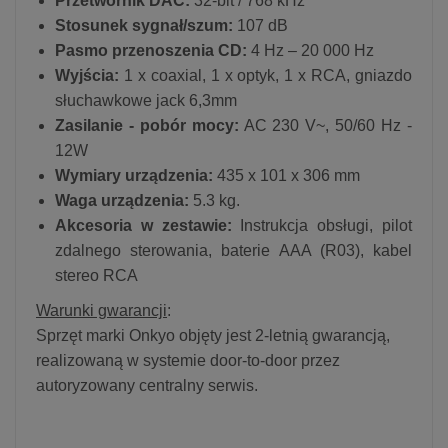
Przetwornik DAC:
32-bit / 768 kHz
Stosunek sygnał/szum:
107 dB
Pasmo przenoszenia CD:
4 Hz – 20 000 Hz
Wyjścia:
1 x coaxial, 1 x optyk, 1 x RCA, gniazdo
słuchawkowe jack 6,3mm
Zasilanie - pobór mocy:
AC 230 V~, 50/60 Hz -
12W
Wymiary urządzenia:
435 x 101 x 306 mm
Waga urządzenia:
5.3 kg.
Akcesoria w zestawie:
Instrukcja obsługi, pilot
zdalnego sterowania, baterie AAA (R03), kabel
stereo RCA
Warunki gwarancji
:
Sprzęt marki Onkyo objęty jest 2-letnią gwarancją,
realizowaną w systemie door-to-door przez
autoryzowany centralny serwis.