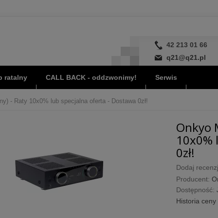
42 213 01 66
q21@q21.pl
 ratalny
CALL BACK - oddzwonimy!
Serwis
) - Raty 10x0% lub specjalna oferta - Dostawa 0zł!
Onkyo M
10x0% l
0zł!
Dodaj recenzj
Producent:
O
Dostępność:
Historia ceny