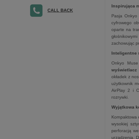
Inspirująca 
CALL BACK
Pasja Onkyo 
cyfrowego obw
oparte na t
głośnikowymi
zachowując pr
Inteligentne
Onkyo Muse Y
wyświetlacz
okładek z nos
użytkownik mo
AirPlay 2 i 
rozrywki.
Wyjątkowa ko
Kompaktowa ob
wysokiej szt
perforacją we
urządzenia. D