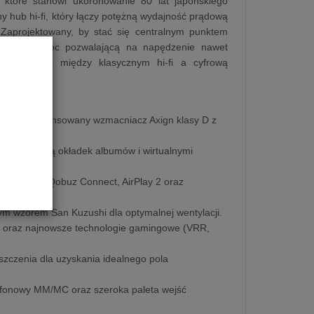
które stanowi ukoronowanie 80 lat japońskiego
ny hub hi-fi, który łączy potężną wydajność prądową
 Zaprojektowany, by stać się centralnym punktem
rfejs oraz moc pozwalającą na napędzenie nawet
iuje granice między klasycznym hi-fi a cyfrową
rzez zaawansowany wzmacniacz Axign klasy D z
la z obsługą okładek albumów i wirtualnymi
L Connect, Qobuz Connect, AirPlay 2 oraz
nym wzorem San Kuzushi dla optymalnej wentylacji.
p oraz najnowsze technologie gamingowe (VRR,
szczenia dla uzyskania idealnego pola
nowy MM/MC oraz szeroka paleta wejść