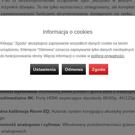
-50 to bezkompromisowe urządzenie typu „wszystko w jednym”, 
 inżynierii dźwięku. To nie tylko wzmacniacz zintegrowany, ale komplet
j zaawansowanymi funkcjami strumieniowania dostępnymi na rynku.
 salonu, Muse Y-50 oferuje unikalną estetykę, inteligentny inte
wymagających kolumn głośnikowych. To urządzenie, które redefin
Informacja o cookies
ą, dostarczając dźwięk, który porusza duszę.
hy:
Klikając “Zgoda” akceptujesz zapisywanie wszystkich danych cookie na twoim
urządzeniu. Kliknięcie “Odmowa” oznacza zapisywanie tylko danych niezbędnych
na wydajność prądowa:
250W mocy na kanał (4 omy), generowane p
do funkcjonowania strony. Więcej informacji o cookie w
polityce prywatności
.
y interfejs wizualny:
Kolorowy wyświetlacz LCD o przekątnej 5,46 ca
Ustawienia
Odmowa
Zgoda
mi VU.
wany ekosystem sieciowy:
Pełna integracja z Spotify Connect, TIDA
t.
kunszt wykonania:
Aluminiowy panel przedni i górna płyta z tradycyj
ultimedialne 8K:
Porty HDMI wspierające standardy 8K/60p, 4K/120
alna kalibracja Room EQ:
Autorski system korygujący akustykę pomie
go.
onność analogowa i cyfrowa:
Wbudowany przedwzmacniacz gramofo
i analogowych.