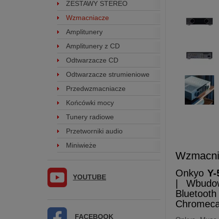
ZESTAWY STEREO
Wzmacniacze
Amplitunery
Amplitunery z CD
Odtwarzacze CD
Odtwarzacze strumieniowe
Przedwzmacniacze
Końcówki mocy
Tunery radiowe
Przetworniki audio
Miniwieże
Wzmacni
Onkyo
Y-
YOUTUBE
| Wbudo
Bluetooth
Chromeca
FACEBOOK