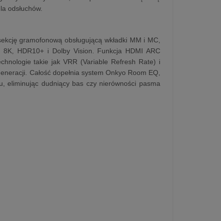
la odsłuchów.
 sekcję gramofonową obsługującą wkładki MM i MC,
ch 8K, HDR10+ i Dolby Vision. Funkcja HDMI ARC
hnologie takie jak VRR (Variable Refresh Rate) i
generacji. Całość dopełnia system Onkyo Room EQ,
ku, eliminując dudniący bas czy nierówności pasma