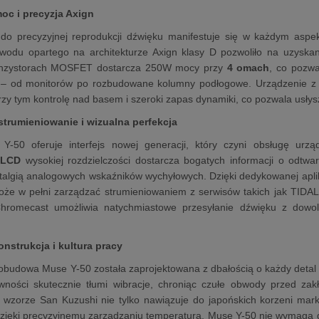
moc i precyzja Axign
do precyzyjnej reprodukcji dźwięku manifestuje się w każdym aspek
odu opartego na architekturze Axign klasy D pozwoliło na uzyskanie
ranzystorach MOSFET dostarcza 250W mocy przy
4 omach
, co pozw
 – od monitorów po rozbudowane kolumny podłogowe. Urządzenie z ła
zy tym kontrolę nad basem i szeroki zapas dynamiki, co pozwala usłysz
 strumieniowanie i wizualna perfekcja
-50 oferuje interfejs nowej generacji, który czyni obsługę urz
 LCD
wysokiej rozdzielczości dostarcza bogatych informacji o odtw
talgią analogowych wskaźników wychyłowych. Dzięki dedykowanej aplika
że w pełni zarządzać strumieniowaniem z serwisów takich jak TIDAL 
Chromecast umożliwia natychmiastowe przesyłanie dźwięku z dowoln
nstrukcja i kultura pracy
udowa Muse Y-50 została zaprojektowana z dbałością o każdy detal te
ywności skutecznie tłumi wibracje, chroniąc czułe obwody przed za
 wzorze San Kuzushi nie tylko nawiązuje do japońskich korzeni mark
zięki precyzyjnemu zarządzaniu temperaturą, Muse Y-50 nie wymaga g