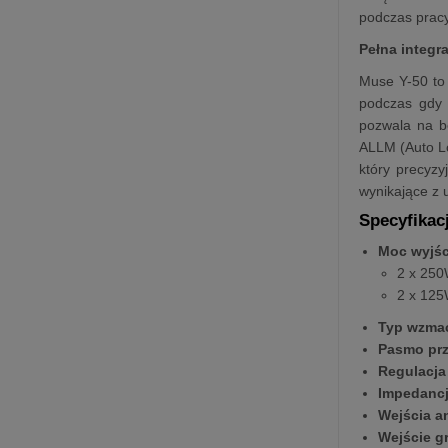
podczas pracy
Pełna integr
Muse Y-50 to
podczas gdy 
pozwala na b
ALLM (Auto Lo
który precyzy
wynikające z 
Specyfikac
Moc wyjś
2 x 250
2 x 125
Typ wzma
Pasmo prz
Regulacja
Impedancj
Wejścia a
Wejście g