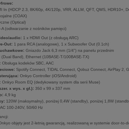
yfrowe:
I In (HDCP 2.3, 8K/60p, 4K/120p, VRR, ALLM, QFT, QMS, HDR10+, Do
ksjalne (COAX)
yczne (Optical)
-A (odtwarzanie z nośników pamięci)
ideo/audio:
1 x HDMI Out (z obsługą ARC)
re-Out:
1 para RCA (analogowe), 1 x Subwoofer Out (0.1ch)
słuchawkowe:
Gniazdo Jack 6,3 mm (1/4”) na panelu przednim
 (Dual Band), Ethernet (10BASE-T/100BASE-TX)
:
Obsługa kodeków SBC, AAC
ieciowe:
Spotify Connect, TIDAL Connect, Qobuz Connect, AirPlay 2, 
sterująca:
Onkyo Controller (iOS/Android)
:
Onkyo Room EQ (dedykowany system dla serii Muse)
zer. x wys. x gł.):
350 x 99 x 337 mm
o:
4,9 kg
cy:
120W (maksymalny), poniżej 0,4W (standby), poniżej 1,8W (standby
AC 100-240V, 50/60 Hz
ncji:
Onkyo objęty jest 2-letnią gwarancją, realizowaną w systemie door-to-