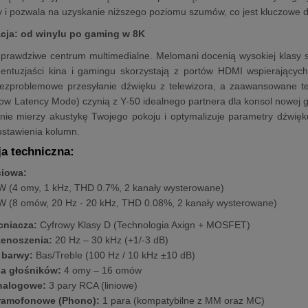
 i pozwala na uzyskanie niższego poziomu szumów, co jest kluczowe d
acja: od winylu po gaming w 8K
 prawdziwe centrum multimedialne. Melomani docenią wysokiej klasy
entuzjaści kina i gamingu skorzystają z portów HDMI wspierający
ezproblemowe przesyłanie dźwięku z telewizora, a zaawansowane tec
w Latency Mode) czynią z Y-50 idealnego partnera dla konsol nowej 
jnie mierzy akustykę Twojego pokoju i optymalizuje parametry dźwię
ustawienia kolumn.
ja techniczna:
ciowa:
W (4 omy, 1 kHz, THD 0.7%, 2 kanały wysterowane)
W (8 omów, 20 Hz - 20 kHz, THD 0.08%, 2 kanały wysterowane)
cniacza:
Cyfrowy Klasy D (Technologia Axign + MOSFET)
enoszenia:
20 Hz – 30 kHz (+1/-3 dB)
 barwy:
Bas/Treble (100 Hz / 10 kHz ±10 dB)
a głośników:
4 omy – 16 omów
nalogowe:
3 pary RCA (liniowe)
ramofonowe (Phono):
1 para (kompatybilne z MM oraz MC)