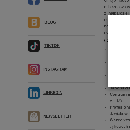
Onkyo Muse Y
mistrzostwa w
z najbardzie
nowoczesnego
BLOG
najbardziej 
nowoczesności
Główne cec
TIKTOK
Ekstremal
MOSFET.
Nowoczesn
wskaźnika
INSTAGRAM
Zaawanso
Chromecas
Japoński 
LINKEDIN
Centrum m
ALLM).
Profesjon
dźwiękowe
NEWSLETTER
Wszechstr
cyfrowych 