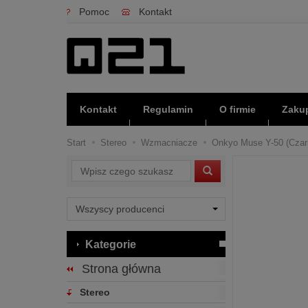
Pomoc
Kontakt
Kontakt
Regulamin
O firmie
Zakup
Start
Stereo
Wzmacniacze
Onkyo Muse Y-50 (Czarny
Wyszukaj
Kategorie
Strona główna
Stereo