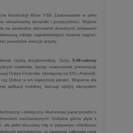
cie konstrukcji Muse Y-50. Zastosowanie w pełni
 niesamowitej dynamiki i przejrzystości. Wyjście
ala na swobodne sterowanie dowolnymi zestawami
twością oddaje najsubtelniejsze niuanse nagrań,
eć prawdziwe intencje artysty.
ądzenia czystą przyjemnością. Duży,
5,46-calowy
arzanym materiale, łącząc nowoczesne prezentacje
cji Onkyo Controller (dostępnej na iOS i Android),
czy Qobuz w ich najwyższej jakości. Wsparcie dla
ej aplikacji mobilnej, tworząc spójny ekosystem
chniczny i estetyczny. Aluminiowy panel przedni o
kłóceniami mechanicznymi. Unikalna górna płyta z
i, ale pełni kluczową rolę w pasywnym chłodzeniu
łośnych wentylatorów, co zapewnia całkowitą ciszę