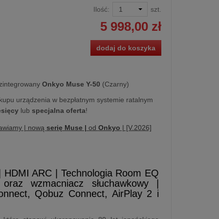
Ilość:
szt.
5 998,00 zł
dodaj do koszyka
zintegrowany
Onkyo Muse Y-50
(Czarny)
kupu urządzenia w bezpłatnym systemie ratalnym
esięcy
lub
specjalna oferta
!
awiamy | nową
serię Muse |
od
Onkyo
| [V.2026]
D | HDMI ARC | Technologia Room EQ
oraz wzmacniacz słuchawkowy |
onnect, Qobuz Connect, AirPlay 2 i