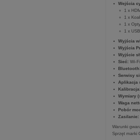
Wejścia c
1 x HDM
1 x Koa
1 x Opt
1 x USB
Wyjścia w
Wyjścia P
Wyjście 
Sieć:
Wi-Fi
Bluetooth
Serwisy s
Aplikacja 
Kalibracja
Wymiary (s
Waga nett
Pobór mo
Zasilanie:
Warunki gwara
Sprzęt marki 