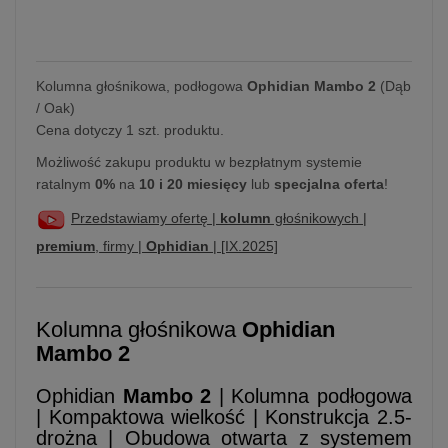
Kolumna głośnikowa, podłogowa
Ophidian Mambo 2
(Dąb
/ Oak)
Cena dotyczy 1 szt. produktu.
Możliwość zakupu produktu w bezpłatnym systemie
ratalnym
0%
na
10 i 20 miesięcy
lub
specjalna oferta
!
Przedstawiamy ofertę |
kolumn
głośnikowych |
premium
, firmy |
Ophidian
| [IX.2025]
Kolumna głośnikowa
Ophidian
Mambo 2
Ophidian
Mambo 2
| Kolumna podłogowa
| Kompaktowa wielkość | Konstrukcja 2.5-
drożna | Obudowa otwarta z systemem