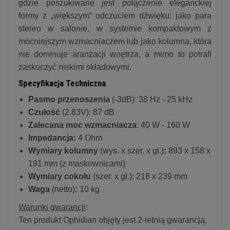
gdzie poszukiwane jest połączenie eleganckiej
formy z „większym” odczuciem dźwięku: jako para
stereo w salonie, w systemie kompaktowym z
mocniejszym wzmacniaczem lub jako kolumna, która
nie dominuje aranżacji wnętrza, a mimo to potrafi
zaskoczyć niskimi składowymi.
Specyfikacja Techniczna
:
Pasmo przenoszenia
(-3dB): 38 Hz - 25 kHz
Czułość
(2.83V): 87 dB
Zalecana moc wzmacniacza
: 40 W - 160 W
Impedancja:
4 Ohm
Wymiary kolumny
(wys. x szer. x gł.)
:
893 x 158 x
191 mm (z maskownicami)
Wymiary cokołu
(szer. x gł.): 218 x 239 mm
Waga
(netto)
:
10 kg
Warunki gwarancji
:
Ten produkt Ophidian objęty jest 2-letnią gwarancją,