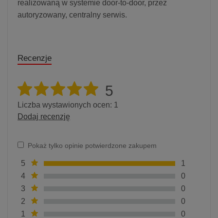
realizowaną w systemie door-to-door, przez
autoryzowany, centralny serwis.
Recenzje
5
Liczba wystawionych ocen: 1
Dodaj recenzję
Pokaż tylko opinie potwierdzone zakupem
5
1
4
0
3
0
2
0
1
0