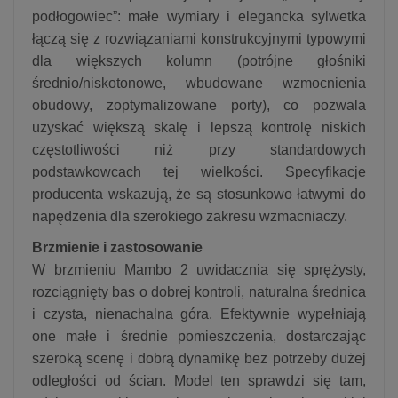
podłogowiec”: małe wymiary i elegancka sylwetka
łączą się z rozwiązaniami konstrukcyjnymi typowymi
dla większych kolumn (potrójne głośniki
średnio/niskotonowe, wbudowane wzmocnienia
obudowy, zoptymalizowane porty), co pozwala
uzyskać większą skalę i lepszą kontrolę niskich
częstotliwości niż przy standardowych
podstawkowcach tej wielkości. Specyfikacje
producenta wskazują, że są stosunkowo łatwymi do
napędzenia dla szerokiego zakresu wzmacniaczy.
Brzmienie i zastosowanie
W brzmieniu Mambo 2 uwidacznia się sprężysty,
rozciągnięty bas o dobrej kontroli, naturalna średnica
i czysta, nienachalna góra. Efektywnie wypełniają
one małe i średnie pomieszczenia, dostarczając
szeroką scenę i dobrą dynamikę bez potrzeby dużej
odległości od ścian. Model ten sprawdzi się tam,