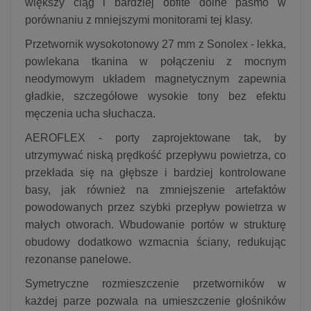
większy ciąg i bardziej obfite dolne pasmo w
porównaniu z mniejszymi monitorami tej klasy.
Przetwornik wysokotonowy 27 mm z Sonolex - lekka,
powlekana tkanina w połączeniu z mocnym
neodymowym układem magnetycznym zapewnia
gładkie, szczegółowe wysokie tony bez efektu
męczenia ucha słuchacza.
AEROFLEX - porty zaprojektowane tak, by
utrzymywać niską prędkość przepływu powietrza, co
przekłada się na głębsze i bardziej kontrolowane
basy, jak również na zmniejszenie artefaktów
powodowanych przez szybki przepływ powietrza w
małych otworach. Wbudowanie portów w strukturę
obudowy dodatkowo wzmacnia ściany, redukując
rezonanse panelowe.
Symetryczne rozmieszczenie przetworników w
każdej parze pozwala na umieszczenie głośników