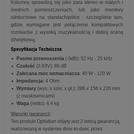
Kolumny sprawdzą się jako para stereo w małych i
średnich pomieszczeniach, lub jako monitory
odsłuchowe na standach/półce - szczególnie tam,
gdzie wymagane jest połączenie kompaktowych
rozmiarów z wysoką muzykalnością i dobrą sceną
dźwiękową.
Specyfikacja Techniczna
:
Pasmo przenoszenia
(-3dB): 52 Hz - 25 kHz
Czułość
(2.83V): 86 dB
Zalecana moc wzmacniacza
: 40 W - 120 W
Impedancja:
4 Ohm
Wymiary
(wys. x szer. x gł.)
:
286 x 158 x 220 mm
(z maskownicami)
Waga
(netto)
:
4.4 kg
Warunki gwarancji
:
Ten produkt Ophidian objęty jest 2-letnią gwarancją,
realizowaną w systemie door-to-door, przez