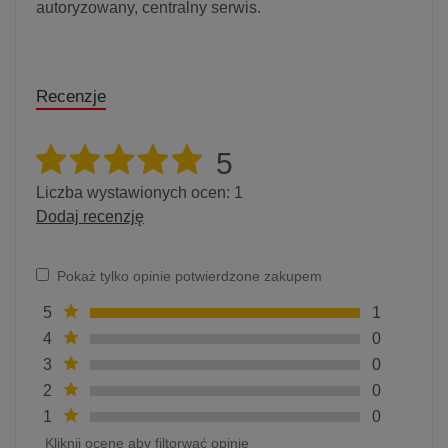
autoryzowany, centralny serwis.
Recenzje
5
Liczba wystawionych ocen: 1
Dodaj recenzję
Pokaż tylko opinie potwierdzone zakupem
5
1
4
0
3
0
2
0
1
0
Kliknij ocenę aby filtorwać opinie