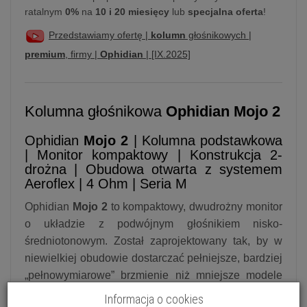
ratalnym
0%
na
10 i 20 miesięcy
lub
specjalna oferta
!
Przedstawiamy ofertę |
kolumn
głośnikowych |
premium
, firmy |
Ophidian
| [IX.2025]
Kolumna głośnikowa
Ophidian Mojo 2
Ophidian
Mojo 2
| Kolumna podstawkowa
| Monitor kompaktowy | Konstrukcja 2-
drożna | Obudowa otwarta z systemem
Aeroflex | 4 Ohm | Seria M
Ophidian
Mojo 2
to kompaktowy, dwudrożny monitor
o układzie z podwójnym głośnikiem nisko-
średniotonowym. Został zaprojektowany tak, by w
niewielkiej obudowie dostarczać pełniejsze, bardziej
„pełnowymiarowe” brzmienie niż mniejsze modele
producenta. Model wyróżnia się autorskim systemem
Informacja o cookies