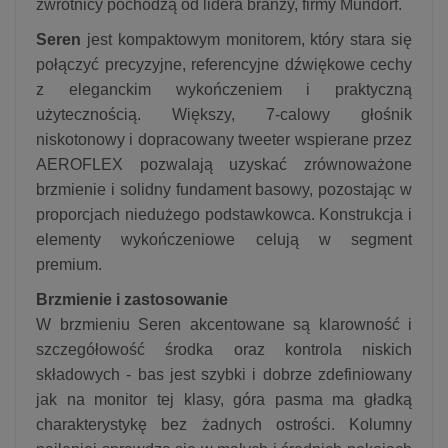
zwrotnicy pochodzą od lidera branży, firmy Mundorf.
Seren
jest kompaktowym monitorem, który stara się
połączyć precyzyjne, referencyjne dźwiękowe cechy
z eleganckim wykończeniem i praktyczną
użytecznością. Większy, 7-calowy głośnik
niskotonowy i dopracowany tweeter wspierane przez
AEROFLEX pozwalają uzyskać zrównoważone
brzmienie i solidny fundament basowy, pozostając w
proporcjach niedużego podstawkowca. Konstrukcja i
elementy wykończeniowe celują w segment
premium.
Brzmienie i zastosowanie
W brzmieniu Seren akcentowane są klarowność i
szczegółowość środka oraz kontrola niskich
składowych - bas jest szybki i dobrze zdefiniowany
jak na monitor tej klasy, góra pasma ma gładką
charakterystykę bez żadnych ostrości. Kolumny