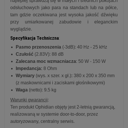
najlepiej sprawdzą się w małych i średnich pokojach
odsłuchowych jako para na standach lub na półce,
tam gdzie oczekiwana jest wysoka jakość dźwięku
przy umiarkowanej zabudowie i eleganckim
wyglądzie.
Specyfikacja Techniczna
:
Pasmo przenoszenia
(-3dB): 40 Hz - 25 kHz
Czułość
(2.83V): 88 dB
Zalecana moc wzmacniacza
: 50 W - 150 W
Impedancja:
8 Ohm
Wymiary
(wys. x szer. x gł.)
:
380 x 200 x 350 mm
(z maskownicami i zaciskami głośnikowymi)
Waga
(netto): 9.5 kg
Warunki gwarancji
:
Ten produkt Ophidian objęty jest 2-letnią gwarancją,
realizowaną w systemie door-to-door, przez
autoryzowany, centralny serwis.