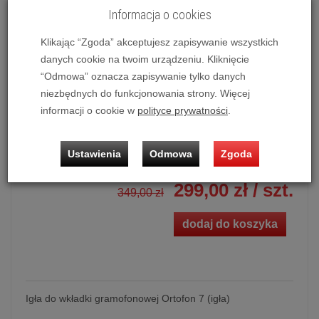
Informacja o cookies
Potwierdź dostępność mailowo lub telefonicznie.
Dostępność produktu deklarowana w magazynie
Klikając “Zgoda” akceptujesz zapisywanie wszystkich
dostawcy.
danych cookie na twoim urządzeniu. Kliknięcie
“Odmowa” oznacza zapisywanie tylko danych
Powiadom o dostępności
niezbędnych do funkcjonowania strony. Więcej
informacji o cookie w
polityce prywatności
.
Historia ceny
Ustawienia
Odmowa
Zgoda
Ilość:
szt.
299,00 zł
/ szt.
349,00 zł
dodaj do koszyka
Igła do wkładki gramofonowej Ortofon 7 (igła)