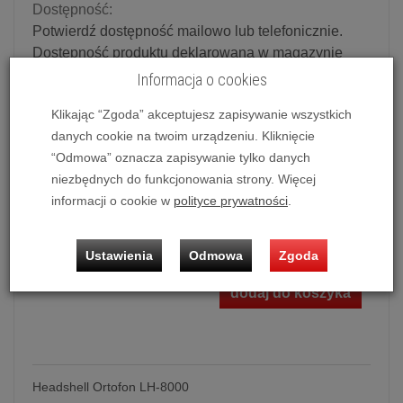
Dostępność:
Potwierdź dostępność mailowo lub telefonicznie.
Dostępność produktu deklarowana w magazynie
dostawcy.
Informacja o cookies
Klikając “Zgoda” akceptujesz zapisywanie wszystkich
Powiadom o dostępności
danych cookie na twoim urządzeniu. Kliknięcie
“Odmowa” oznacza zapisywanie tylko danych
Historia ceny
niezbędnych do funkcjonowania strony. Więcej
informacji o cookie w
polityce prywatności
.
Ilość:
szt.
999,00 zł
/ szt.
Ustawienia
Odmowa
Zgoda
dodaj do koszyka
Headshell Ortofon LH-8000