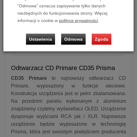
“Odmowa” oznacza zapisywanie tylko danych
niezbędnych do funkcjonowania strony. Więcej
informacji o cookie w
polityce prywatności
.
Odtwarzacz CD Primare CD35 Prisma (Tytan)
Możliwość zakupu produktu w bezpłatnym systemie
Ustawienia
Odmowa
Zgoda
ratalnym 0% na 10 i 20 miesięcy lub specjalna oferta!
Odtwarzacz CD Primare CD35 Prisma
CD35 Primare
to najnowszy odtwarzacz CD
Primare, wyposażony w funkcje sieciowe.
Konstrukcja urządzenia jest w pełni zbalansowana.
Na przednim panelu wykonanym z aluminium
znajdziemy czytelny wyświetlacz OLED. Urządzenie
dysponuje wyjściami RCA jak i XLR. Najnowsze
urządzenie będzie wyposażone w technologię
Prisma, która jest swoistym podejściem producenta