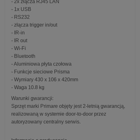
- 2x złącza RJ45 LAN
- 1x USB
- RS232
- złącza trigger in/out
- IR-in
- IR out
- Wi-Fi
- Bluetooth
- Aluminiowa płyta czołowa
- Funkcje sieciowe Prisma
- Wymiary 430 x 106 x 420mm
- Waga 10.8 kg
Warunki gwarancji:
Sprzęt marki Primare objęty jest 2-letnią gwarancją,
realizowaną w systemie door-to-door przez
autoryzowany centralny serwis.