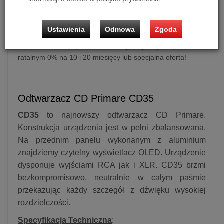
Ustawienia
Odmowa
Zgoda
Odtwarzacz CD Primare CD35 (Czarny)
Możliwość zakupu produktu w bezpłatnym systemie
ratalnym 0% na 10 i 20 miesięcy lub specjalna oferta!
Odtwarzacz CD Primare CD35
CD35
to najnowszy odtwarzacz CD Primare.
Konstrukcja urządzenia jest w pełni zbalansowana.
Na przednim panelu wykonanym z aluminium
znajdziemy czytelny wyświetlacz OLED. Urządzenie
dysponuje wyjściami RCA jak i XLR. CD35 brzmi
bezkompromisowo, neutralnie w całym paśmie
przekazując każdy szczegół z dźwięku wysokiej
rozdzielczości.
Specyfikacja Techniczna
: