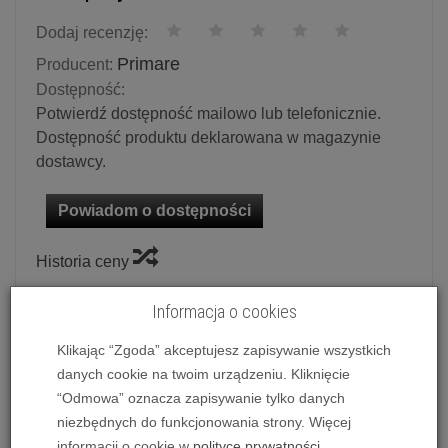
Dodaj recenzję:
Primare
Producent:
Dostępność:
Potwierdź dostępność mailowo lub telefonicznie.
Dostępność produktu deklarowana w magazynie
dostawcy.
Powiadom o dostępności
Historia ceny
Informacja o cookies
Ilość:
szt.
14 090,00 zł
/ szt.
Klikając “Zgoda” akceptujesz zapisywanie wszystkich
danych cookie na twoim urządzeniu. Kliknięcie
“Odmowa” oznacza zapisywanie tylko danych
dodaj do koszyka
niezbędnych do funkcjonowania strony. Więcej
informacji o cookie w
polityce prywatności
.