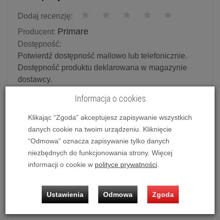
Dodaj recenzję:
Primare
Producent:
Dostępność:
Potwierdź dostępność mailowo lub telefonicznie.
Dostępność produktu deklarowana w magazynie
dostawcy.
Informacja o cookies
Powiadom o dostępności
Klikając “Zgoda” akceptujesz zapisywanie wszystkich
Historia ceny
danych cookie na twoim urządzeniu. Kliknięcie
“Odmowa” oznacza zapisywanie tylko danych
niezbędnych do funkcjonowania strony. Więcej
Ilość:
szt.
informacji o cookie w
polityce prywatności
.
6 190,00 zł
/ szt.
Ustawienia
Odmowa
Zgoda
dodaj do koszyka