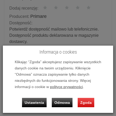
Dodaj recenzję:
Primare
Producent:
Dostępność:
Potwierdź dostępność mailowo lub telefonicznie.
Dostępność produktu deklarowana w magazynie
dostawcy.
Informacja o cookies
Powiadom o dostępności
Klikając “Zgoda” akceptujesz zapisywanie wszystkich
Historia ceny
danych cookie na twoim urządzeniu. Kliknięcie
“Odmowa” oznacza zapisywanie tylko danych
niezbędnych do funkcjonowania strony. Więcej
Ilość:
szt.
informacji o cookie w
polityce prywatności
.
9 990,00 zł
/ szt.
Ustawienia
Odmowa
Zgoda
dodaj do koszyka