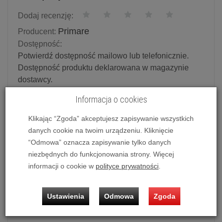
Dodaj recenzję:
Primare
Producent:
Dostępność:
Potwierdź dostępność mailowo lub telefonicznie.
Dostępność produktu deklarowana w magazynie
dostawcy.
Informacja o cookies
Powiadom o dostępności
Klikając “Zgoda” akceptujesz zapisywanie wszystkich
Historia ceny
danych cookie na twoim urządzeniu. Kliknięcie
“Odmowa” oznacza zapisywanie tylko danych
niezbędnych do funkcjonowania strony. Więcej
Ilość:
szt.
informacji o cookie w
polityce prywatności
.
9 990,00 zł
/ szt.
Ustawienia
Odmowa
Zgoda
dodaj do koszyka