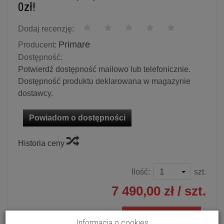
0zł!
Dodaj recenzję:
Primare
Producent:
Dostępność:
Potwierdź dostępność mailowo lub telefonicznie.
Dostępność produktu deklarowana w magazynie
dostawcy.
Powiadom o dostępności
Historia ceny
Ilość:
szt.
7 490,00 zł
/ szt.
dodaj do koszyka
Informacja o cookies