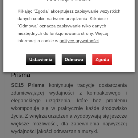
Klikając “Zgoda” akceptujesz zapisywanie wszystkich
danych cookie na twoim urządzeniu. Kliknięcie
“Odmowa” oznacza zapisywanie tylko danych
Odtwarzacz sieciowy Primare SC15 Prisma (Czarny)
niezbędnych do funkcjonowania strony. Więcej
Możliwość zakupu produktu w bezpłatnym systemie
informacji o cookie w
polityce prywatności
.
ratalnym 0% na 10 i 20 miesięcy lub specjalna oferta!
Ustawienia
Odmowa
Zgoda
Odtwarzacz sieciowy Primare SC15
Prisma
SC15 Prisma
kontynuuje tradycję dostarczania
zdumiewającej wydajności z kompaktowego i
eleganckiego urządzenia, które bez problemu
wkomponuje się w praktycznie każde środowisko
życia. Z wnętrza urządzenia wydobywają się jeszcze
większe możliwości, dla zapewnienia najwyższej
wydajności jakości odtwarzania muzyki.