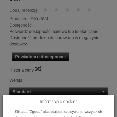
Dodaj recenzję:
Pro-Ject
Producent:
Dostępność:
Potwierdź dostępność mailowo lub telefonicznie.
Dostępność produktu deklarowana w magazynie
dostawcy.
Powiadom o dostępności
Historia ceny
Wersja
Standard
Informacja o cookies
Ilość:
szt.
Klikając “Zgoda” akceptujesz zapisywanie wszystkich