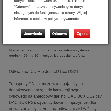
2 990,00 zł
/ szt.
danych cookie na twoim urządzeniu. Kliknięcie
“Odmowa” oznacza zapisywanie tylko danych
niezbędnych do funkcjonowania strony. Więcej
dodaj do koszyka
informacji o cookie w
polityce prywatności
.
Ustawienia
Odmowa
Zgoda
Odtwarzacz CD Pro-Ject CD Box DS2T (srebrny)
Możliwość zakupu produktu w bezpłatnym systemie
ratalnym 0% na 10 miesięcy lub specjalna oferta!
Odtwarzacz CD Pro-Ject CD Box DS2T
Transporty CD, mimo że wymagają użycia
dodatkowego sprzętu do konwersji sygnału
cyfrowego na analogowy (jak np. DAC BOX DS2 czy
DAC BOX RS), są zdecydowanie lepszym źródłem
odtwarzania płyt stereo, niż odtwarzacze DVD czy