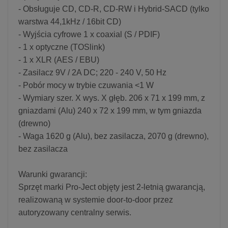
- Obsługuje CD, CD-R, CD-RW i Hybrid-SACD (tylko
warstwa 44,1kHz / 16bit CD)
- Wyjścia cyfrowe 1 x coaxial (S / PDIF)
- 1 x optyczne (TOSlink)
- 1 x XLR (AES / EBU)
- Zasilacz 9V / 2A DC; 220 - 240 V, 50 Hz
- Pobór mocy w trybie czuwania <1 W
- Wymiary szer. X wys. X głęb. 206 x 71 x 199 mm, z
gniazdami (Alu) 240 x 72 x 199 mm, w tym gniazda
(drewno)
- Waga 1620 g (Alu), bez zasilacza, 2070 g (drewno),
bez zasilacza
Warunki gwarancji:
Sprzęt marki Pro-Ject objęty jest 2-letnią gwarancją,
realizowaną w systemie door-to-door przez
autoryzowany centralny serwis.