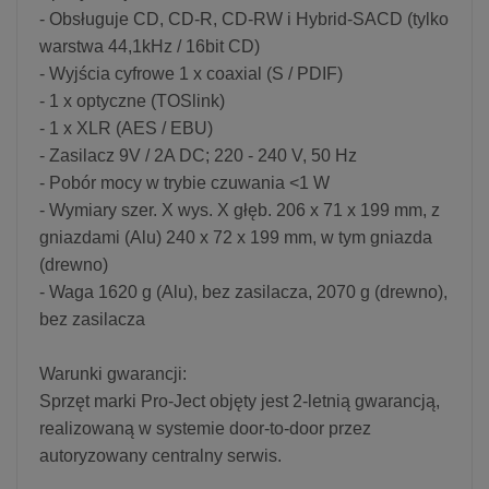
- Obsługuje CD, CD-R, CD-RW i Hybrid-SACD (tylko
warstwa 44,1kHz / 16bit CD)
- Wyjścia cyfrowe 1 x coaxial (S / PDIF)
- 1 x optyczne (TOSlink)
- 1 x XLR (AES / EBU)
- Zasilacz 9V / 2A DC; 220 - 240 V, 50 Hz
- Pobór mocy w trybie czuwania <1 W
- Wymiary szer. X wys. X głęb. 206 x 71 x 199 mm, z
gniazdami (Alu) 240 x 72 x 199 mm, w tym gniazda
(drewno)
- Waga 1620 g (Alu), bez zasilacza, 2070 g (drewno),
bez zasilacza
Warunki gwarancji:
Sprzęt marki Pro-Ject objęty jest 2-letnią gwarancją,
realizowaną w systemie door-to-door przez
autoryzowany centralny serwis.