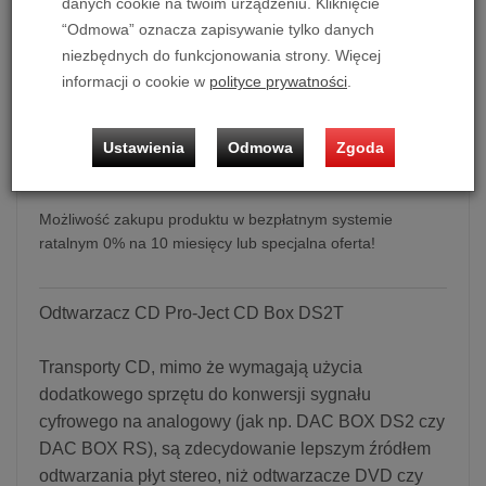
2 990,00 zł
/ szt.
danych cookie na twoim urządzeniu. Kliknięcie
“Odmowa” oznacza zapisywanie tylko danych
niezbędnych do funkcjonowania strony. Więcej
dodaj do koszyka
informacji o cookie w
polityce prywatności
.
Ustawienia
Odmowa
Zgoda
Odtwarzacz CD Pro-Ject CD Box DS2T (czarny)
Możliwość zakupu produktu w bezpłatnym systemie
ratalnym 0% na 10 miesięcy lub specjalna oferta!
Odtwarzacz CD Pro-Ject CD Box DS2T
Transporty CD, mimo że wymagają użycia
dodatkowego sprzętu do konwersji sygnału
cyfrowego na analogowy (jak np. DAC BOX DS2 czy
DAC BOX RS), są zdecydowanie lepszym źródłem
odtwarzania płyt stereo, niż odtwarzacze DVD czy