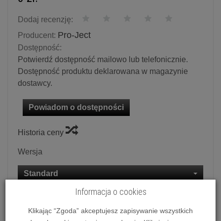
Dodaj recenzję:
Pro-Ject
Producent:
Dostępność:
Potwierdź dostępność mailowo lub telefonicznie.
Dostępność produktu deklarowana w magazynie
dostawcy.
Powiadom o dostępności
Historia ceny
Wersja
Standard
Informacja o cookies
Ilość:
szt.
Klikając “Zgoda” akceptujesz zapisywanie wszystkich