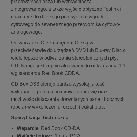
przedwzmacniacza lub wzmacniacza
zintegrowanego, a także wyjście optyczne Toslink i
coaxialne do dalszego przesyłania sygnału
cyfrowego do zewnętrznego przetwornika cyfrowo-
analogowego.
Odtwarzacze CD z napędem CD są w
przeciwieństwie do urządzeń DVD lub Blu-ray Disc o
wiele lepsze w odtwarzaniu stereofonicznych płyt
CD. Napęd jest zoptymalizowany do odtwarzania 1:1
wg standardu Red Book CDDA.
CD Box DS3 oferuje bardzo wysoką jakość
wykonania, pełną aluminiową obudowę oraz
możliwość dołączenia drewnianych paneli bocznych
(opcja) w wykończeniu: orzech i eukaliptus.
Specyfikacja Techniczna
:
Wsparcie
: Red Book CD-DA
Wyjście liniowe
: 1 para RCA