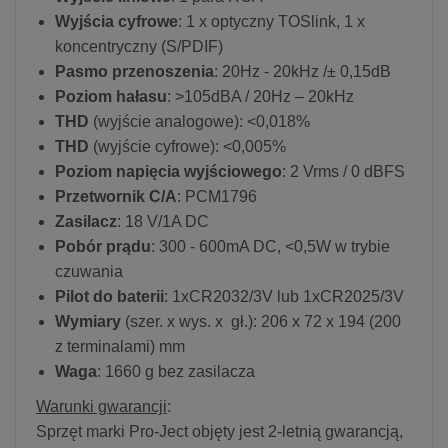
Wyjścia cyfrowe
: 1 x optyczny TOSlink, 1 x
koncentryczny (S/PDIF)
Pasmo przenoszenia
: 20Hz - 20kHz /± 0,15dB
Poziom hałasu
: >105dBA / 20Hz – 20kHz
THD
(wyjście analogowe): <0,018%
THD
(wyjście cyfrowe): <0,005%
Poziom napięcia wyjściowego
: 2 Vrms / 0 dBFS
Przetwornik C/A
: PCM1796
Zasilacz
: 18 V/1A DC
Pobór prądu
: 300 - 600mA DC, <0,5W w trybie
czuwania
Pilot do baterii
: 1xCR2032/3V lub 1xCR2025/3V
Wymiary
(szer. x wys. x gł.): 206 x 72 x 194 (200
z terminalami) mm
Waga
: 1660 g bez zasilacza
Warunki gwarancji
:
Sprzęt marki Pro-Ject objęty jest 2-letnią gwarancją,