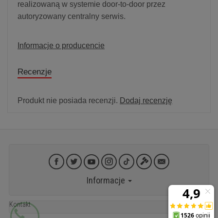
realizowaną w systemie door-to-door przez
autoryzowany centralny serwis.
Informacje o producencie
Recenzje
Produkt nie posiada recenzji.
Dodaj recenzję
Informacje
Kontakt