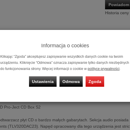
Powiadom 
Historia ceny
Informacja o cookies
Klikając “Zgoda” akceptujesz zapisywanie wszystkich danych cookie na twoim
urządzeniu. Kliknięcie “Odmowa” oznacza zapisywanie tylko danych niezbędnych
do funkcjonowania strony. Więcej informacji o cookie w
polityce prywatności
.
Odtwarzacz C
Ustawienia
Odmowa
Zgoda
Możliwość za
0% na 10 mie
D Pro-Ject CD Box S2
dtwarzacz płyt CD o bardzo małych gabarytach. Sekcja audio posiada 
nts (TLV320DAC23). Napęd opracowany dla tego urządzenia jest stric