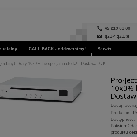
42 213 01 66
q21@q21.pl
 ratalny
CALL BACK - oddzwonimy!
Serwis
srebrny) - Raty 10x0% lub specjalna oferta! - Dostawa 0 zł!
Pro-Jec
10x0% l
Dostawa
Dodaj recenzj
Producent:
Pr
Dostępność:
Potwierdź dos
produktu dek