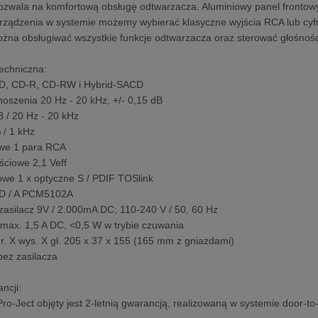
ozwala na komfortową obsługę odtwarzacza. Aluminiowy panel frontow
rządzenia w systemie możemy wybierać klasyczne wyjścia RCA lub cyfr
żna obsługiwać wszystkie funkcje odtwarzacza oraz sterować głośnośc
techniczna:
CD, CD-R, CD-RW i Hybrid-SACD
oszenia 20 Hz - 20 kHz, +/- 0,15 dB
 / 20 Hz - 20 kHz
 / 1 kHz
iowe 1 para RCA
ściowe 2,1 Veff
rowe 1 x optyczne S / PDIF TOSlink
k D / A PCM5102A
zasilacz 9V / 2.000mA DC; 110-240 V / 50, 60 Hz
max. 1,5 A DC, <0,5 W w trybie czuwania
r. X wys. X gł. 205 x 37 x 155 (165 mm z gniazdami)
ez zasilacza
ncji:
Pro-Ject objęty jest 2-letnią gwarancją, realizowaną w systemie door-t