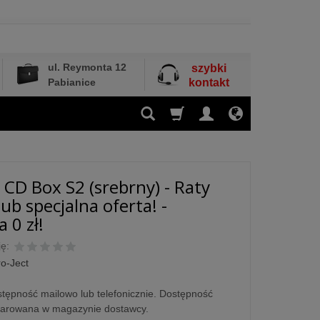
ul. Reymonta 12
szybki
Pabianice
kontakt
t CD Box S2 (srebrny) - Raty
ub specjalna oferta! -
 0 zł!
ę:
o-Ject
tępność mailowo lub telefonicznie. Dostępność
larowana w magazynie dostawcy.