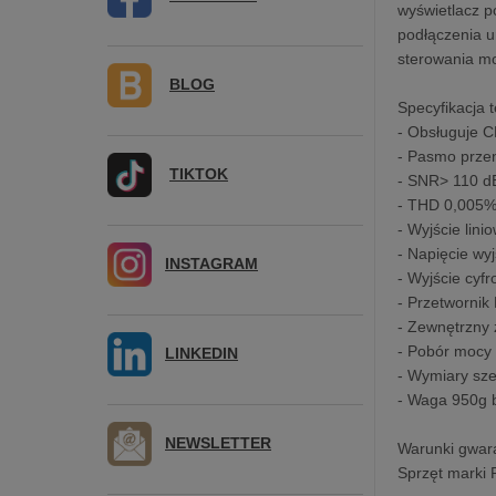
wyświetlacz p
podłączenia u
sterowania mo
BLOG
Specyfikacja 
- Obsługuje 
- Pasmo przen
TIKTOK
- SNR> 110 dB
- THD 0,005%
- Wyjście lin
- Napięcie wyj
INSTAGRAM
- Wyjście cyf
- Przetworni
- Zewnętrzny 
- Pobór mocy 
LINKEDIN
- Wymiary sze
- Waga 950g b
NEWSLETTER
Warunki gwara
Sprzęt marki 