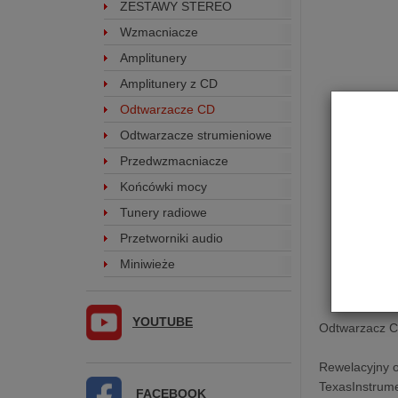
ZESTAWY STEREO
Wzmacniacze
Amplitunery
Amplitunery z CD
Odtwarzacze CD
Odtwarzacze strumieniowe
Przedwzmacniacze
Końcówki mocy
Tunery radiowe
Przetworniki audio
Miniwieże
YOUTUBE
Odtwarzacz C
Rewelacyjny o
TexasInstrume
FACEBOOK