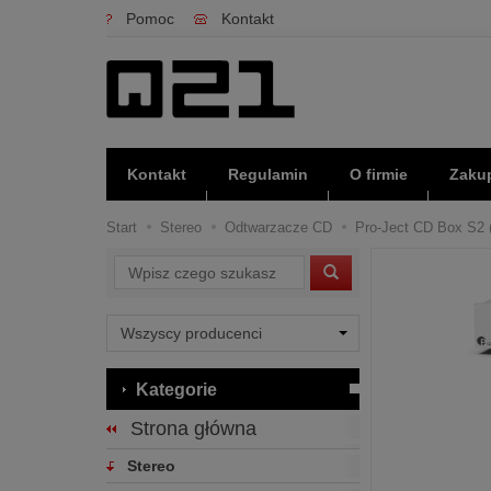
Pomoc
Kontakt
Kontakt
Regulamin
O firmie
Zakup
Start
Stereo
Odtwarzacze CD
Pro-Ject CD Box S2 (
Wyszukaj
Kategorie
Strona główna
Stereo