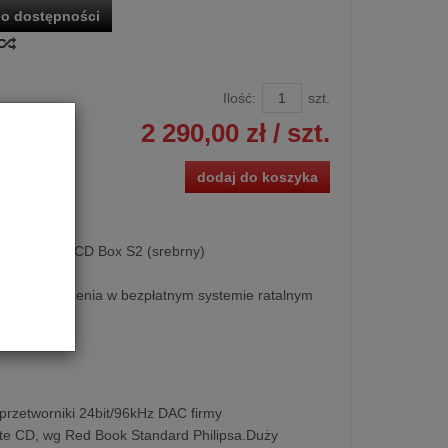
o dostępności
Ilość:
szt.
2 290,00 zł
/ szt.
dodaj do koszyka
D Pro-Ject CD Box S2 (srebrny)
kupu urządzenia w bezpłatnym systemie ratalnym
sięcy.
przetworniki 24bit/96kHz DAC firmy
te CD, wg Red Book Standard Philipsa.Duży