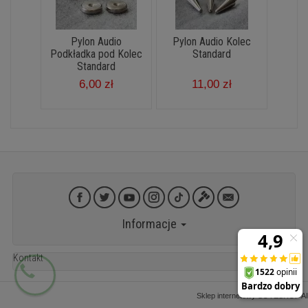
Pylon Audio
Pylon Audio Kolec
Podkładka pod Kolec
Standard
Standard
6,00 zł
11,00 zł
Informacje
Kontakt
Sklep internetowy SOTESHOP AI