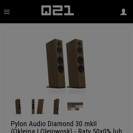
Pylon Audio Diamond 30 mkII
(Okleina | Olejowosk) - Raty 50x0% lub