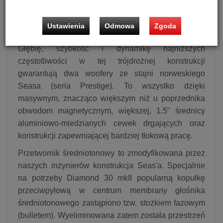
wyposażonemu w podwójną komorę rezonansową
tweeterowi, z neodymowym układem magnetycznym
Ustawienia
Odmowa
Zgoda
i frontem z gumy komórkowej.
Głębię, szybkość i dynamikę najniższych
częstotliwości w tej trójdrożnej konstrukcji
gwarantują dwa woofery ze stajni norweskiego
Seasa (seria Prestige). To wszystko dzięki
masywnym, znacząco większym niż u poprzednika
obwodom magnetycznym, większej, 1.5" średnicy
aluminiowo-miedzianych cewek drgających oraz
konstrukcji zapewniającej bardziej tłokową pracę.
Przetwornik średniotonowy to zmodyfikowana przez
naszych inżynierów konstrukcja Seas'a. Specjalnie
na potrzeby Diamond 30 mkII popularną kopułkę
przeciwpyłową w centrum membrany głośnika
średniotonowego zastąpiono tzw. stożkiem fazowym
(bulletem). Wyeliminowana zatem została przestrzeń