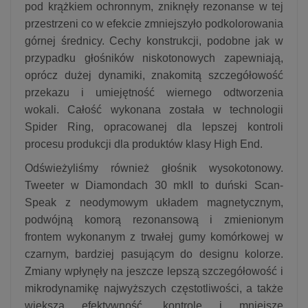
pod krążkiem ochronnym, zniknęły rezonanse w tej
przestrzeni co w efekcie zmniejszyło podkolorowania
górnej średnicy. Cechy konstrukcji, podobne jak w
przypadku głośników niskotonowych zapewniają,
oprócz dużej dynamiki, znakomitą szczegółowość
przekazu i umiejętność wiernego odtworzenia
wokali. Całość wykonana została w technologii
Spider Ring, opracowanej dla lepszej kontroli
procesu produkcji dla produktów klasy High End.
Odświeżyliśmy również głośnik wysokotonowy.
Tweeter w Diamondach 30 mkII to duński Scan-
Speak z neodymowym układem magnetycznym,
podwójną komorą rezonansową i zmienionym
frontem wykonanym z trwałej gumy komórkowej w
czarnym, bardziej pasującym do designu kolorze.
Zmiany wpłynęły na jeszcze lepszą szczegółowość i
mikrodynamikę najwyższych częstotliwości, a także
większą efektywność, kontrolę i mniejsze