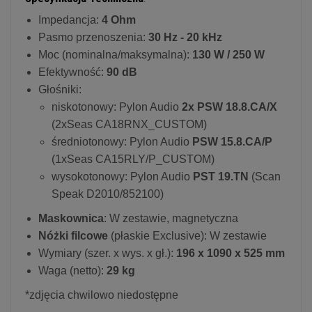
Impedancja:
4 Ohm
Pasmo przenoszenia:
30 Hz - 20 kHz
Moc (nominalna/maksymalna):
130 W / 250 W
Efektywność:
90 dB
Głośniki:
niskotonowy: Pylon Audio
2x PSW 18.8.CA/X
(2xSeas CA18RNX_CUSTOM)
średniotonowy: Pylon Audio
PSW 15.8.CA/P
(1xSeas CA15RLY/P_CUSTOM)
wysokotonowy: Pylon Audio
PST 19.TN
(Scan
Speak D2010/852100)
Maskownica
: W zestawie, magnetyczna
Nóżki filcowe
(płaskie Exclusive): W zestawie
Wymiary (szer. x wys. x gł.):
196 x 1090 x 525 mm
Waga (netto):
29 kg
*zdjęcia chwilowo niedostępne