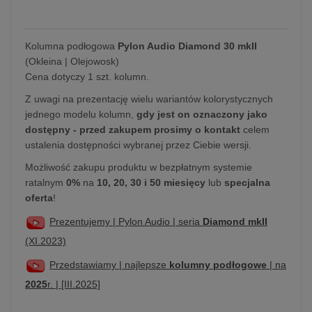
Kolumna podłogowa
Pylon Audio Diamond 30 mkII
(Okleina | Olejowosk)
Cena dotyczy 1 szt. kolumn.
Z uwagi na prezentację wielu wariantów kolorystycznych
jednego modelu kolumn,
gdy jest on oznaczony jako
dostępny - przed zakupem prosimy o kontakt
celem
ustalenia dostępności wybranej przez Ciebie wersji.
Możliwość zakupu produktu w bezpłatnym systemie
ratalnym
0%
na
10, 20, 30 i 50 miesięcy
lub
specjalna
oferta
!
Prezentujemy | Pylon Audio | seria
Diamond mkII
(XI.2023)
Przedstawiamy | najlepsze
kolumny podłogowe
| na
2025
r. | [III.2025]