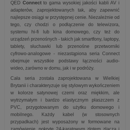
QED
Connect
to gama wysokiej jakości kabli AV i
adapterów, zaprojektowanych tak, aby zapewnić
najlepsze osiągi w przystępnej cenie. Niezależnie od
tego, czy chodzi o podłączenie do telewizora,
systemu hi-fi lub kina domowego, czy też do
urządzeń przenośnych - takich jak smartfony, laptopy,
tablety, słuchawki lub przenośne przetworniki
cyfrowo-analogowe - niezastąpiona seria Connect
obejmuje wszystkie podstawy łączności audio-
wideo, zarówno w domu, jak i w podróży.
Cała seria została zaprojektowana w Wielkiej
Brytanii i charakteryzuje się stylowym wykończeniem
w kolorze satynowej czerni oraz miękkim, ale
wytrzymałym i bardzo elastycznym płaszczem z
PVC, przygotowanym do użytku domowego i
mobilnego. Każdy kabel (w stosownych
przypadkach) jest wyposażony w formowane na
zamówienie, pokryte 24-karatowym złotem złącza i