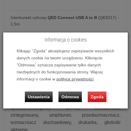
Interkonekt cyfrowy
QED Connect USB A to B
(QE8217) -
1.5m
Informacja o cookies
Interkonekt cyfrowy QED Connect USB A
Klikając “Zgoda” akceptujesz zapisywanie wszystkich
to B (USB-A [M] - USB-B [M])
danych cookie na twoim urządzeniu. Kliknięcie
Connect USB A to B
to wysokiej jakości cyfrowy
“Odmowa” oznacza zapisywanie tylko danych
przewód USB, zakończony z jednej strony wtykiem
niezbędnych do funkcjonowania strony. Więcej
USB typu A, a z drugiej strony wtykiem USB typu B,
informacji o cookie w
polityce prywatności
.
co umożliwia podłączenie różnych urządzeń z
portem USB-A tj. laptop, komputer, transport sieciowy
Ustawienia
Odmowa
Zgoda
do urządzeń z portem USB-B, tj. przetwornik
cyfrowo-analogowy (DAC), wzmacniacz
zintegrowany, amplituner, przedwzmacniacz,
wzmacniacz słuchawkowy, drukarka, głośniki
aktywne.