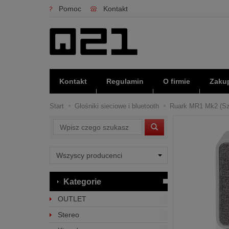
Pomoc
Kontakt
Kontakt
Regulamin
O firmie
Zakup
Start
Głośniki sieciowe i bluetooth
Ruark MR1 Mk2 (Szar
Wyszukaj
Kategorie
OUTLET
Stereo