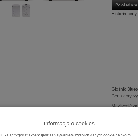
Powiadom 
Historia ceny
Głośnik Bluet
Cena dotyczy 
Możliwość za
na
10 i 20 m
Informacja o cookies
Bluetooth
Ruark MR1 Mk2
Klikając “Zgoda” akceptujesz zapisywanie wszystkich danych cookie na twoim