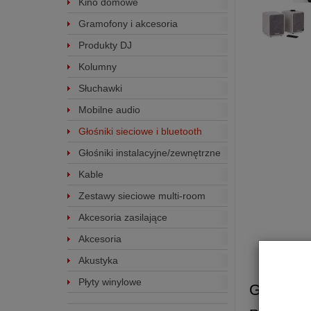
Kino domowe
Gramofony i akcesoria
Produkty DJ
Kolumny
Słuchawki
Mobilne audio
Głośniki sieciowe i bluetooth
Głośniki instalacyjne/zewnętrzne
Kable
Zestawy sieciowe multi-room
Akcesoria zasilające
Akcesoria
Akustyka
Płyty winylowe
Głośnik 