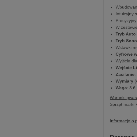
Wbudowany
Intuicyjny
Precyzyjn
W zestawi
Tryb Aut
Tryb Snoo
Wstawki m
Cyfrowe w
Wyjście dl
Wejście L
Zasilanie
:
Wymiary
(
Waga
: 3.6
Warunki gwara
Sprzęt marki 
Informacje o 