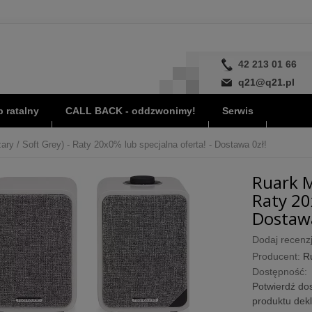
42 213 01 66
q21@q21.pl
 ratalny
CALL BACK - oddzwonimy!
Serwis
y / Soft Grey) - Raty 20x0% lub specjalna oferta! - Dostawa 0zł!
Ruark M
Raty 20
Dostawa
Dodaj recenzj
Producent:
R
Dostępność:
Potwierdź dos
produktu dek