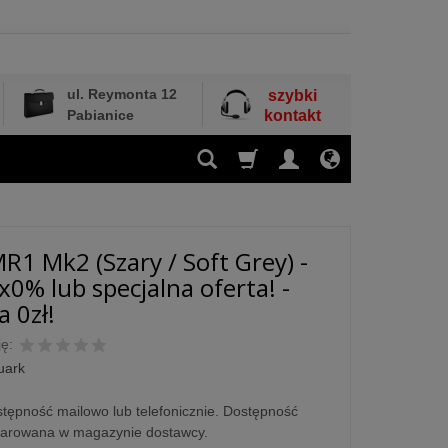
ul. Reymonta 12
szybki
Pabianice
kontakt
R1 Mk2 (Szary / Soft Grey) -
x0% lub specjalna oferta! -
 0zł!
ę:
uark
tępność mailowo lub telefonicznie. Dostępność
larowana w magazynie dostawcy.