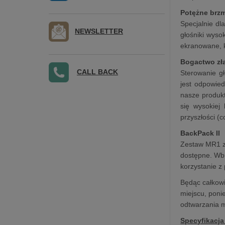
Potężne brzm
Specjalnie d
NEWSLETTER
głośniki wys
ekranowane, k
Bogactwo zł
CALL BACK
Sterowanie gł
jest odpowied
nasze produkt
się wysokiej
przyszłości (
BackPack II
Zestaw MR1 z 
dostępne. Wbu
korzystanie z
Będąc całkowi
miejscu, poni
odtwarzania m
Specyfikacja