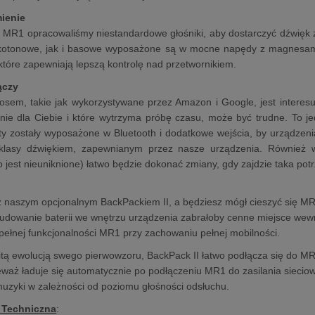
ienie
la MR1 opracowaliśmy niestandardowe głośniki, aby dostarczyć dźwię
okotonowe, jak i basowe wyposażone są w mocne napędy z magnesami
tóre zapewniają lepszą kontrolę nad przetwornikiem.
ączy
osem, takie jak wykorzystywane przez Amazon i Google, jest interesują
nie dla Ciebie i które wytrzyma próbę czasu, może być trudne. To j
y zostały wyposażone w Bluetooth i dodatkowe wejścia, by urządzenia
 klasy dźwiękiem, zapewnianym przez nasze urządzenia. Również 
co jest nieuniknione) łatwo będzie dokonać zmiany, gdy zajdzie taka pot
naszym opcjonalnym BackPackiem II, a będziesz mógł cieszyć się MR1 
dowanie baterii we wnętrzu urządzenia zabrałoby cenne miejsce wewn
 pełnej funkcjonalności MR1 przy zachowaniu pełnej mobilności.
tą ewolucją swego pierwowzoru, BackPack II łatwo podłącza się do 
eważ ładuje się automatycznie po podłączeniu MR1 do zasilania sieci
uzyki w zależności od poziomu głośności odsłuchu.
 Techniczna
: