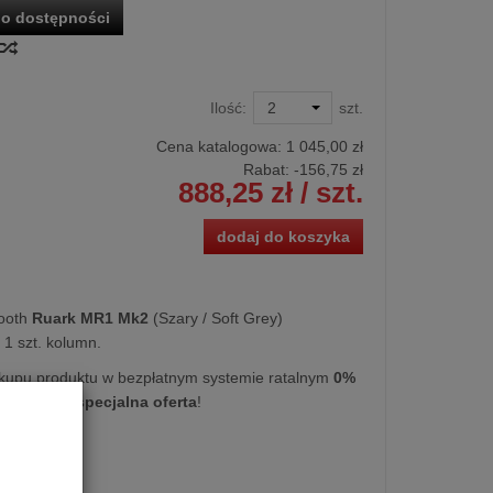
o dostępności
Ilość:
szt.
Cena katalogowa:
1 045,00 zł
Rabat: -
156,75 zł
888,25 zł
/ szt.
dodaj do koszyka
ooth
Ruark MR1 Mk2
(Szary / Soft Grey)
1 szt. kolumn.
kupu produktu w bezpłatnym systemie ratalnym
0%
iesięcy
lub
specjalna oferta
!