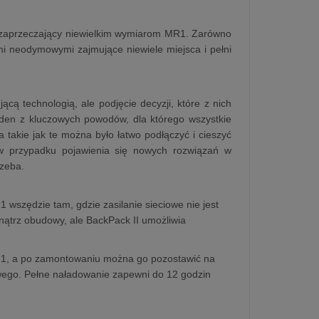
k zaprzeczający niewielkim wymiarom MR1. Zarówno
 neodymowymi zajmujące niewiele miejsca i pełni
cą technologią, ale podjęcie decyzji, które z nich
eden z kluczowych powodów, dla którego wszystkie
 takie jak te można było łatwo podłączyć i cieszyć
w przypadku pojawienia się nowych rozwiązań w
rzeba.
wszędzie tam, gdzie zasilanie sieciowe nie jest
ątrz obudowy, ale BackPack II umożliwia
MR1, a po zamontowaniu można go pozostawić na
owego. Pełne naładowanie zapewni do 12 godzin