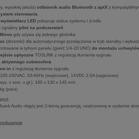
, wysokiej jakości
odbiornik audio Bluetooth z aptX
z kompatybilny
system sterowania
y
wyświetlacz LED
pokazuje status systemu i źródła
e zgrabny
pilot na podczerwień
o Mono
gdy używa się jednego głośnika
ze
(drzemki) dla automatycznego przełączania w tryb standby i wybud
ontowane w tylnym panelu (gwint 1/4-20 UNC)
do montażu uchwytów
ejście optyczne
TOSLINK z regulacją tłumienia sygnału
a
aktywnego subwoofera
ine-in
z regulacją tłumienia sygnału
 100-240VAC, 50-60Hz (wejściowe), 14VDC 2.0A (wyjściowe)
wys. x szer. x gł.): 185 x 130 x 145 mm
 kg (para)
ncji
:
Ruark Audio objęty jest 2-letnią gwarancją, realizowaną w systemie doo
producencie