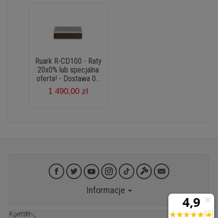
Ruark R-CD100 - Raty
20x0% lub specjalna
oferta! - Dostawa 0...
1 490,00 zł
Informacje
Kontakt