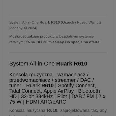
System All-in-One
Ruark R610
(Orzech / Fused Walnut)
[dodany XI.2024]
Możliwość zakupu produktu w bezpłatnym systemie
ratalnym
0%
na
10 i 20 miesięcy
lub
specjalna oferta
!
System All-in-One
Ruark R610
Konsola muzyczna - wzmacniacz /
przedwzmacniacz / streamer / DAC /
tuner - Ruark
R610
| Spotify Connect,
Tidal Connect, Apple AirPlay | Bluetooth
HD | 32-bit 384kHz | Pilot | DAB / FM | 2 x
75 W | HDMI ARC/eARC
Konsola muzyczna
R610
, zaprojektowana tak, aby