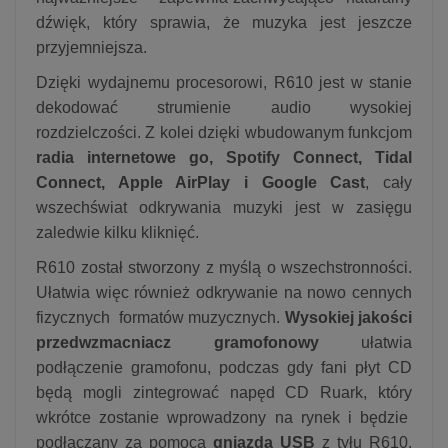
dźwięk, który sprawia, że muzyka jest jeszcze
przyjemniejsza.
Dzięki wydajnemu procesorowi, R610 jest w stanie
dekodować strumienie audio wysokiej
rozdzielczości. Z kolei dzięki wbudowanym funkcjom
radia internetowe go, Spotify Connect, Tidal
Connect, Apple AirPlay i Google Cast
, cały
wszechświat odkrywania muzyki jest w zasięgu
zaledwie kilku kliknięć.
R610 został stworzony z myślą o wszechstronności.
Ułatwia więc również odkrywanie na nowo cennych
fizycznych formatów muzycznych.
Wysokiej jakości
przedwzmacniacz gramofonowy
ułatwia
podłączenie gramofonu, podczas gdy fani płyt CD
będą mogli zintegrować napęd CD Ruark, który
wkrótce zostanie wprowadzony na rynek i będzie
podłączany za pomocą
gniazda USB
z tyłu R610.