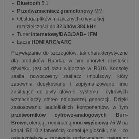
Bluetooth
5.1
Przedwzmacniacz gramofonowy
MM
Obsługa plików muzycznych o wysokiej
rozdzielczości do
32 bitów 384 kHz
Tuner
internetowy/DAB/DAB+ i FM
Łącze
HDMI ARC/eARC
Przywiązanie do szczegółów, tak charakterystyczne
dla produktów Ruarka, w tym priorytet czystości
dźwięku, jest od razu widoczne w R610. Konsolę
zasila nowoczesny zasilacz impulsowy, który
zapewnia dedykowane i zoptymalizowane linie
zasilające do płyty głównej systemu i cyfrowych
wzmacniaczy stereo najnowszej generacji. Dzięki
zastosowaniu audiofilskich komponentów, w tym
przetworników cyfrowo-analogowych Burr-
Brown
, oferując nominalną
moc wyjściową 75 W
na
kanał, R610 z łatwością kontroluje głośniki, ale – co
najważniejsze – zapewnia zachwycająco naturalny