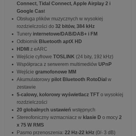
Connect, Tidal Connect, Apple Airplay 2 i
Google Cas
t
Obsługa plików muzycznych w wysokiej
rozdzielczości do
32 bitów, 384 kHz
Tunery
internetowe/DAB/DAB+ i FM
Odbiornik
Bluetooth aptX HD
HDMI
z eARC
Wejście cyfrowe
TOSLINK
(24 bity, 192 kHz)
Współpraca z serwerem multimediów
UPnP
Wejście
gramofonowe MM
Akumulatorowy
pilot Bluetooth RotoDial
w
zestawie
5-calowy, kolorowy wyświetlacz TFT
o wysokiej
rozdzielczości
20 globalnych ustawień
wstępnych
Stereofoniczny wzmacniacz w
klasie D
o mocy
2
x 75 W RMS
Pasmo przenoszenia:
22 Hz-22 kHz
(0/- 3 dB)