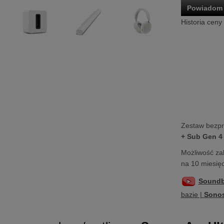
Powiadom 
Historia ceny
Zestaw bezp
+ Sub Gen 4
Możliwość za
na 10 miesięc
Soundb
bazie |
Sonos