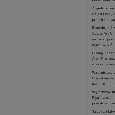
Zupełnie no
Dzięki Dolby 
przestrzennym
Bardziej niż
Sparuj Arc Ul
możesz poczu
słuchawek So
Dialogi jesz
Arc Ultra po
uzyskania jes
Wzornictwo 
Charakteryst
świetnie prez
Wyjątkowe 
Błyskawiczni
przestrzenny
Szybka i łat