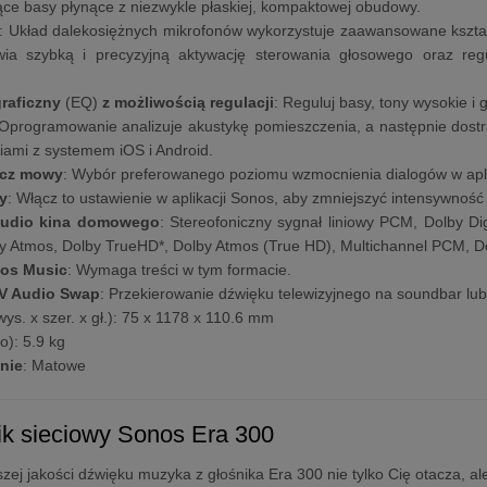
ce basy płynące z niezwykle płaskiej, kompaktowej obudowy.
: Układ dalekosiężnych mikrofonów wykorzystuje zaawansowane kształt
wia szybką i precyzyjną aktywację sterowania głosowego oraz reg
graficzny
(EQ)
z możliwością regulacji
: Reguluj basy, tony wysokie i 
 Oprogramowanie analizuje akustykę pomieszczenia, a następnie dostr
iami z systemem iOS i Android.
cz mowy
: Wybór preferowanego poziomu wzmocnienia dialogów w apli
y
: Włącz to ustawienie w aplikacji Sonos, aby zmniejszyć intensywność
audio kina domowego
: Stereofoniczny sygnał liniowy PCM, Dolby Digi
by Atmos, Dolby TrueHD*, Dolby Atmos (True HD), Multichannel PCM, D
mos Music
: Wymaga treści w tym formacie.
V Audio Swap
: Przekierowanie dźwięku telewizyjnego na soundbar lu
wys. x szer. x gł.): 75 x 1178 x 110.6 mm
o): 5.9 kg
nie
: Matowe
ik sieciowy Sonos Era 300
szej jakości dźwięku muzyka z głośnika Era 300 nie tylko Cię otacza,