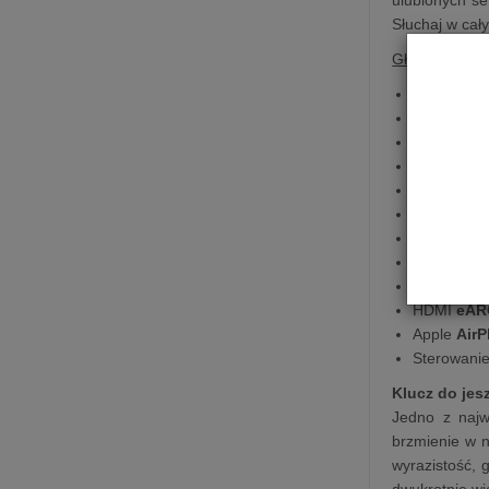
Słuchaj w cał
Główne Cech
Sound
Mot
Dolby
Atm
Funkcja
st
Wi-Fi
Bluetooth
Działa z
pi
Trueplay
Wzmacnia
Tryb
nocn
HDMI
eAR
Apple
AirP
Sterowani
Klucz do jes
Jedno z najw
brzmienie w n
wyrazistość, 
dwukrotnie wi