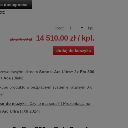
o dostępności
Ilość:
kpl.
14 510,00 zł
/ kpl.
15 275,00 zł
dodaj do koszyka
rzewodowy/mutliroom
Sonos:
Arc Ultra+ 2x Era 300
 + Ace
(Biały)
kupu produktu w bezpłatnym systemie ratalnym 0%
y!
ar do muzyki
- Czy to ma sens? | Prezentacja na
 Arc Ultra
| [XII.2024]