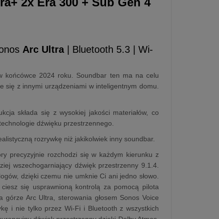
tra+ 2x Era 300 + Sub Gen 4
Sonos
Arc Ultra
| Bluetooth 5.3 | Wi-
 w końcówce 2024 roku. Soundbar ten ma na celu
 się z innymi urządzeniami w inteligentnym domu.
cja składa się z wysokiej jakości materiałów, co
technologie dźwięku przestrzennego.
listyczną rozrywkę niż jakikolwiek inny soundbar.
ry precyzyjnie rozchodzi się w każdym kierunku z
iej wszechogarniający dźwięk przestrzenny 9.1.4.
gów, dzięki czemu nie umknie Ci ani jedno słowo.
ciesz się usprawnioną kontrolą za pomocą pilota
na górze Arc Ultra, sterowania głosem Sonos Voice
ę i nie tylko przez Wi-Fi i Bluetooth z wszystkich
kurencyjny dźwięk przestrzenny dzięki Dolby Atmos.