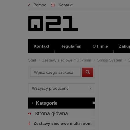
Pomoc
Kontakt
Kontakt
Regulamin
O firmie
Zakup
Start
Zestawy sieciowe multi-room
Sonos System
S
Wyszukaj
Kategorie
Strona główna
Zestawy sieciowe multi-room