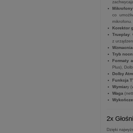
zachwycają
Mikrofony
co umożli
mikrofonu.
Korektor 
Trueplay
:
z urządzen
Wzmacnia
Tryb nocn
Formaty 
Plus), Dol
Dolby At
Funkcja T
Wymiar
y (
Waga
(nett
Wykończe
2x Głośn
Dzięki najwyż