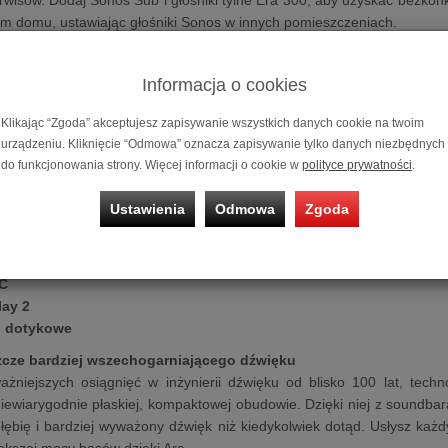
ym domu, ustawiając głośniki Sonos w innych pomieszczeniach.
y
:
Informacja o cookies
ion
os
Klikając “Zgoda” akceptujesz zapisywanie wszystkich danych cookie na twoim
erowania głosowego
urządzeniu. Kliknięcie “Odmowa” oznacza zapisywanie tylko danych niezbędnych
do funkcjonowania strony. Więcej informacji o cookie w
polityce prywatności
.
lotem telewizyjnym
Ustawienia
Odmowa
Zgoda
cz
mowy
y
C
lay 2
e
dotykowe
zcze bardziej wszechogarniającego dźwięku
ażniejszych osiągnięć w inżynierii dźwięku od blisko 100 lat, tec
iewiarygodnie płaskiej, kompaktowej obudowie. Dzięki niej z soundba
głębię i bardziej wyważony dźwięk niż kiedykolwiek dotąd. Usłysz ka
ększej mocy basów dzięki Arc.