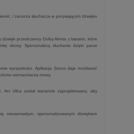
jakość, i zanurza słuchacza w porywającym dźwięku
ny dźwięk przestrzenny Dolby Atmos z basami, które
 strony. Spersonalizuj słuchanie dzięki parze
ie wyrazistości. Aplikacja Sonos daje możliwość
 poziomu wzmacniacza mowy.
. Arc Ultra został starannie zaprojektowany, aby
 się niesamowitym, spersonalizowanym dźwiękiem