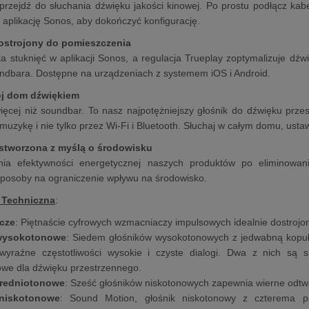
 przejdź do słuchania dźwięku jakości kinowej. Po prostu podłącz kab
 aplikację Sonos, aby dokończyć konfigurację.
ostrojony do pomieszczenia
ka stuknięć w aplikacji Sonos, a regulacja Trueplay zoptymalizuje dź
ndbara. Dostępne na urządzeniach z systemem iOS i Android.
ój dom dźwiękiem
więcej niż soundbar. To nasz najpotężniejszy głośnik do dźwięku przes
muzykę i nie tylko przez Wi-Fi i Bluetooth. Słuchaj w całym domu, ust
stworzona z myślą o środowisku
ia efektywności energetycznej naszych produktów po eliminowa
posoby na ograniczenie wpływu na środowisko.
 Techniczna
:
cze
: Piętnaście cyfrowych wzmacniaczy impulsowych idealnie dostrojon
 wysokotonowe
: Siedem głośników wysokotonowych z jedwabną kopuł
wyraźne częstotliwości wysokie i czyste dialogi. Dwa z nich są
we dla dźwięku przestrzennego.
średniotonowe
: Sześć głośników niskotonowych zapewnia wierne odtwa
 niskotonowe
: Sound Motion, głośnik niskotonowy z czterema 