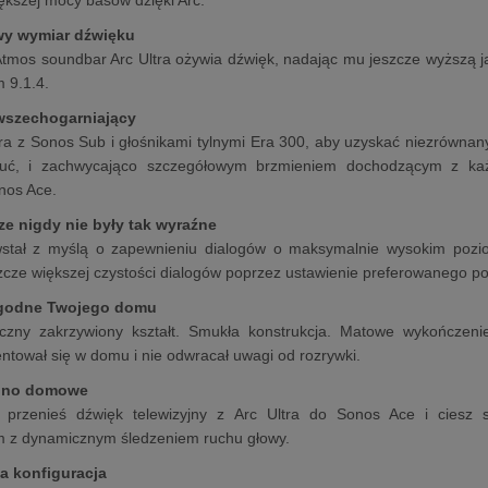
wy wymiar dźwięku
Atmos soundbar Arc Ultra ożywia dźwięk, nadając mu jeszcze wyższą 
 9.1.4.
 wszechogarniający
tra z Sonos Sub i głośnikami tylnymi Era 300, aby uzyskać niezrówna
ć, i zachwycająco szczegółowym brzmieniem dochodzącym z każdej
nos Ace.
cze nigdy nie były tak wyraźne
wstał z myślą o zapewnieniu dialogów o maksymalnie wysokim poziom
zcze większej czystości dialogów poprzez ustawienie preferowanego
godne Twojego domu
yczny zakrzywiony kształt. Smukła konstrukcja. Matowe wykończenie
entował się w domu i nie odwracał uwagi od rozrywki.
kino domowe
e przenieś dźwięk telewizyjny z Arc Ultra do Sonos Ace i ciesz
m z dynamicznym śledzeniem ruchu głowy.
wa konfiguracja