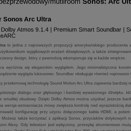
bezprzewodowy/mutliroom
Sonos:
Arc Ul
r
Sonos Arc Ultra
 Dolby Atmos 9.1.4 | Premium Smart Soundbar | 
I eARC
tra
to jedna z najnowszych propozycji amerykańskiego producenta
użytkownikom wyjątkowych wrażeń dźwiękowych, a także zintegrowanie
czesny design, który z pewnością wkomponuje się w każde wnętrze.
ra wyróżnia się eleganckim wyglądem. Jego minimalistyczna konstruk
rządzenie wygląda luksusowo. Soundbar obsługuje również najnowsze 
y przełomową technologię Sound Motion Arc Ultra zapewnia bardziej rea
ystszego dialogu oraz głębszego i bardziej wyważonego dźwięku, któ
ie smukłej obudowy. Dzięki Dolby Atmos można uzyskać jeszcze bardz
 wersja wzmacniacza mowy zwiększa kontrolę nad wyrazistością dialo
rowadź konfigurację przy użyciu dołączonego kabla HDMI, a potem 
. Możesz także korzystać z aplikacji Sonos, przycisków dotykowych 
zon Alexy. Gdy telewizor jest wyłączony, przesyłaj strumieniowo muzyk
rwisów. Dodaj Sonos Sub i głośniki tylne Era 300, aby uzyskać bezkon