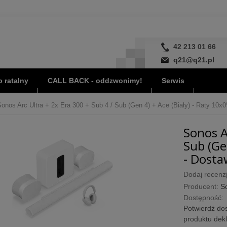
42 213 01 66
q21@q21.pl
 ratalny
CALL BACK - oddzwonimy!
Serwis
onos Arc Ultra + 2x Era 300 + Sub 4 / Sub (Gen 4) + Ace (Biały) - Raty 10x
Sonos A
Sub (Ge
- Dosta
Dodaj recenzj
Producent:
S
Dostępność:
Potwierdź dos
produktu dek