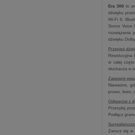
Era 300
to ze
dźwięku prze
Wi-Fi 6, Blue
Sonos Voice 
rozwiązania 
dźwięku Dolb
Przenieś dźwi
Rewolucyjna k
w całej częśc
słuchacza w 
Zapewnij wsp
Nieważne, gd
prawo, lewo, 
Odtwarzaj z d
Przesyłaj prz
Podłącz gramo
Surrealistycz
Zanurz się w