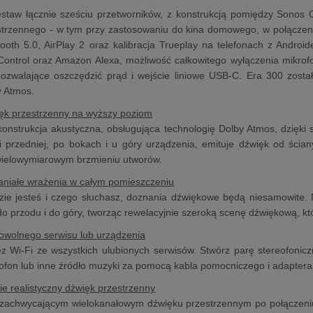
staw łącznie sześciu przetworników, z konstrukcją pomiędzy Sonos 
strzennego - w tym przy zastosowaniu do kina domowego, w połączen
tooth 5.0, AirPlay 2 oraz kalibracja Trueplay na telefonach z Andr
Control oraz Amazon Alexa, możliwość całkowitego wyłączenia mikr
pozwalające oszczędzić prąd i wejście liniowe USB-C. Era 300 zosta
y Atmos.
ęk przestrzenny na wyższy poziom
onstrukcja akustyczna, obsługująca technologię Dolby Atmos, dzięki
i przedniej, po bokach i u góry urządzenia, emituje dźwięk od ścian
wielowymiarowym brzmieniu utworów.
aniałe wrażenia w całym pomieszczeniu
zie jesteś i czego słuchasz, doznania dźwiękowe będą niesamowite. 
do przodu i do góry, tworząc rewelacyjnie szeroką scenę dźwiękową, 
owolnego serwisu lub urządzenia
ez Wi-Fi ze wszystkich ulubionych serwisów. Stwórz parę stereofoni
fon lub inne źródło muzyki za pomocą kabla pomocniczego i adaptera
nie realistyczny dźwięk przestrzenny
 zachwycającym wielokanałowym dźwięku przestrzennym po połączeni