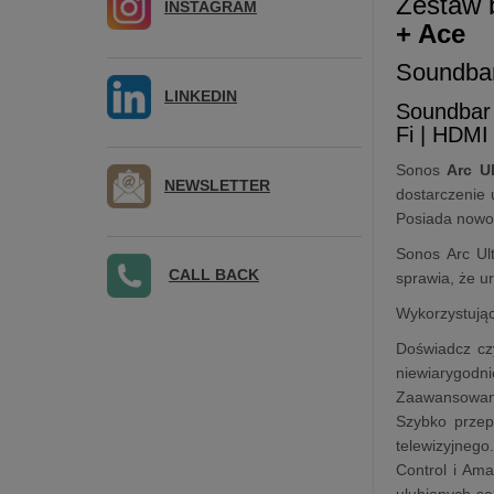
Zestaw 
INSTAGRAM
+ Ace
Soundba
LINKEDIN
Soundbar
Fi | HDM
Sonos
Arc Ul
NEWSLETTER
dostarczenie 
Posiada nowo
Sonos Arc Ult
CALL BACK
sprawia, że u
Wykorzystując
Doświadcz cz
niewiarygodn
Zaawansowana
Szybko przep
telewizyjnego
Control i Ama
ulubionych se