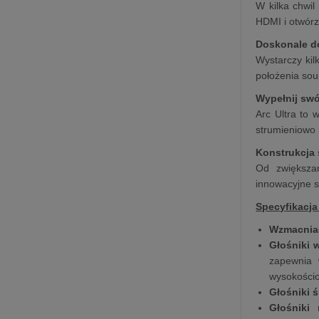
W kilka chwil
HDMI i otwórz
Doskonale d
Wystarczy kil
położenia sou
Wypełnij sw
Arc Ultra to 
strumieniowo 
Konstrukcja 
Od zwiększan
innowacyjne s
Specyfikacja
Wzmacnia
Głośniki
zapewnia 
wysokościo
Głośniki 
Głośniki