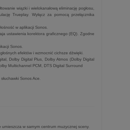
owanie wiązki i wielokanałową eliminację pogłosu,
ulację Trueplay. Wyłącz za pomocą przełącznika
głośność w aplikacji Sonos.
aja ustawienia korektora graficznego (EQ). Zgodne
kacji Sonos.
 głośnych efektów i wzmocnić cichsze dźwięki.
tal, Dolby Digital Plus, Dolby Atmos (Dolby Digital
olby Multichannel PCM, DTS Digital Surround
b słuchawki Sonos Ace.
 ale umieszcza w samym centrum muzycznej sceny.