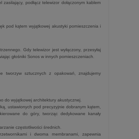
el zasilający, podłącz telewizor dołączonym kablem
więk pod kątem wyjątkowej akustyki pomieszczenia i
trzennego. Gdy telewizor jest wyłączony, przesyłaj
awiając głośniki Sonos w innych pomieszczeniach.
nie tworzyw sztucznych z opakowań, znajdujemy
o do wyjątkowej architektury akustycznej.
ką, ustawionych pod precyzyjnie dobranym kątem,
 skierowane do góry, tworząc dedykowane kanały
rzanie częstotliwości średnich.
przetwornikami i dwoma membranami, zapewnia