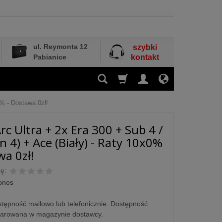
ul. Reymonta 12
szybki
Pabianice
kontakt
0% - Dostawa 0zł!
rc Ultra + 2x Era 300 + Sub 4 /
n 4) + Ace (Biały) - Raty 10x0%
wa 0zł!
ę:
onos
tępność mailowo lub telefonicznie. Dostępność
larowana w magazynie dostawcy.