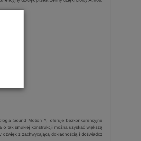
hnologia Sound Motion™, oferuje bezkonkurencyjne
ra o tak smukłej konstrukcji można uzyskać większą
żdy dźwięk z zachwycającą dokładnością i doświadcz