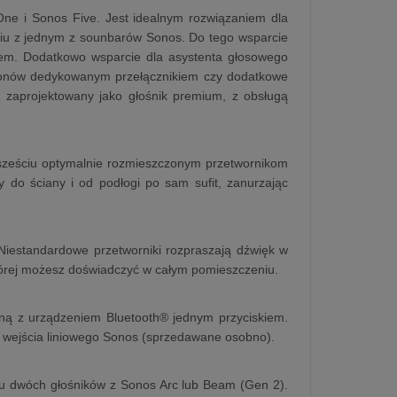
One i Sonos Five. Jest idealnym rozwiązaniem dla
iu z jednym z sounbarów Sonos. Do tego wsparcie
oidem. Dodatkowo wsparcie dla asystenta głosowego
ofonów dedykowanym przełącznikiem czy dodatkowe
ł zaprojektowany jako głośnik premium, z obsługą
 sześciu optymalnie rozmieszczonym przetwornikom
y do ściany i od podłogi po sam sufit, zanurzając
Niestandardowe przetworniki rozpraszają dźwięk w
której możesz doświadczyć w całym pomieszczeniu.
czną z urządzeniem Bluetooth® jednym przyciskiem.
 wejścia liniowego Sonos (sprzedawane osobno).
u dwóch głośników z Sonos Arc lub Beam (Gen 2).