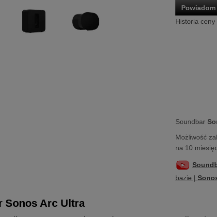
Powiadom 
Historia ceny
Soundbar
So
Możliwość za
na 10 miesięc
Soundb
bazie |
Sonos
r
Sonos Arc Ultra