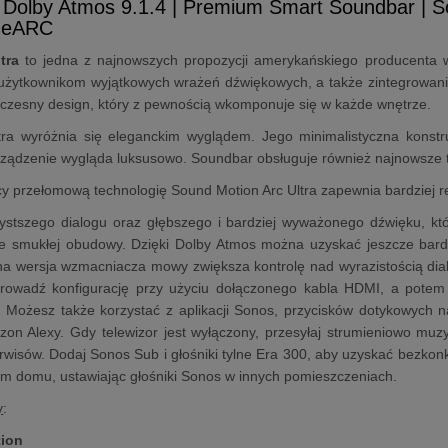
 Dolby Atmos 9.1.4 | Premium Smart Soundbar | 
I eARC
tra
to jedna z najnowszych propozycji amerykańskiego producenta
użytkownikom wyjątkowych wrażeń dźwiękowych, a także zintegrowanie
czesny design, który z pewnością wkomponuje się w każde wnętrze.
ra wyróżnia się eleganckim wyglądem. Jego minimalistyczna konstruk
rządzenie wygląda luksusowo. Soundbar obsługuje również najnowsze 
y przełomową technologię Sound Motion Arc Ultra zapewnia bardziej rea
ystszego dialogu oraz głębszego i bardziej wyważonego dźwięku, któ
ie smukłej obudowy. Dzięki Dolby Atmos można uzyskać jeszcze bardz
 wersja wzmacniacza mowy zwiększa kontrolę nad wyrazistością dialo
rowadź konfigurację przy użyciu dołączonego kabla HDMI, a potem 
. Możesz także korzystać z aplikacji Sonos, przycisków dotykowych 
zon Alexy. Gdy telewizor jest wyłączony, przesyłaj strumieniowo muzyk
rwisów. Dodaj Sonos Sub i głośniki tylne Era 300, aby uzyskać bezkon
ym domu, ustawiając głośniki Sonos w innych pomieszczeniach.
y
:
ion