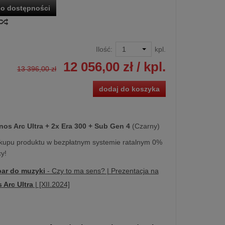
o dostępności
Ilość:
kpl.
12 056,00 zł
/ kpl.
13 396,00 zł
dodaj do koszyka
nos Arc Ultra
+ 2x Era 300 + Sub Gen 4
(Czarny)
kupu produktu w bezpłatnym systemie ratalnym 0%
y!
ar do muzyki
- Czy to ma sens? | Prezentacja na
 Arc Ultra
| [XII.2024]