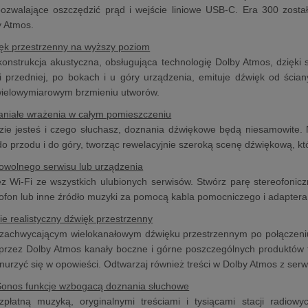
pozwalające oszczędzić prąd i wejście liniowe USB-C. Era 300 zosta
y Atmos.
ęk przestrzenny na wyższy poziom
onstrukcja akustyczna, obsługująca technologię Dolby Atmos, dzięki
i przedniej, po bokach i u góry urządzenia, emituje dźwięk od ścian
wielowymiarowym brzmieniu utworów.
aniałe wrażenia w całym pomieszczeniu
zie jesteś i czego słuchasz, doznania dźwiękowe będą niesamowite. 
do przodu i do góry, tworząc rewelacyjnie szeroką scenę dźwiękową, 
owolnego serwisu lub urządzenia
ez Wi-Fi ze wszystkich ulubionych serwisów. Stwórz parę stereofoni
fon lub inne źródło muzyki za pomocą kabla pomocniczego i adaptera
nie realistyczny dźwięk przestrzenny
 zachwycającym wielokanałowym dźwięku przestrzennym po połączeni
rzez Dolby Atmos kanały boczne i górne poszczególnych produktów 
nurzyć się w opowieści. Odtwarzaj również treści w Dolby Atmos z serw
 Sonos funkcje wzbogacą doznania słuchowe
zpłatną muzyką, oryginalnymi treściami i tysiącami stacji radi