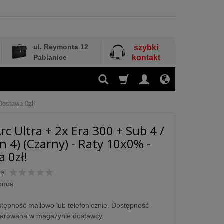
ul. Reymonta 12
szybki
Pabianice
kontakt
Dostawa 0zł!
rc Ultra + 2x Era 300 + Sub 4 /
n 4) (Czarny) - Raty 10x0% -
 0zł!
ę:
onos
tępność mailowo lub telefonicznie. Dostępność
larowana w magazynie dostawcy.