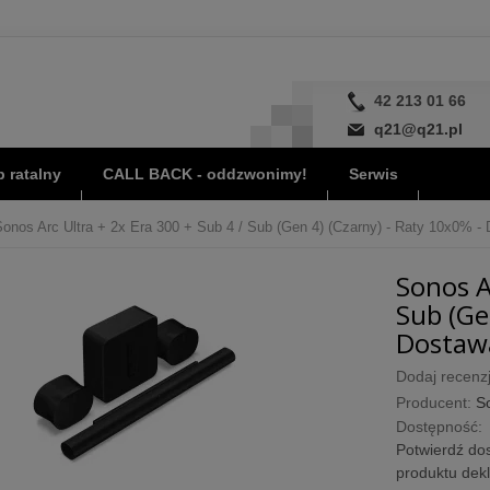
42 213 01 66
q21@q21.pl
 ratalny
CALL BACK - oddzwonimy!
Serwis
Sonos Arc Ultra + 2x Era 300 + Sub 4 / Sub (Gen 4) (Czarny) - Raty 10x0% - 
Sonos A
Sub (Ge
Dostawa
Dodaj recenzj
Producent:
S
Dostępność:
Potwierdź dos
produktu dek