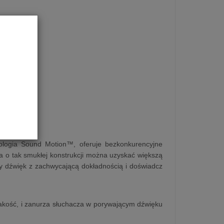
hnologia Sound Motion™, oferuje bezkonkurencyjne
ra o tak smukłej konstrukcji można uzyskać większą
żdy dźwięk z zachwycającą dokładnością i doświadcz
jakość, i zanurza słuchacza w porywającym dźwięku