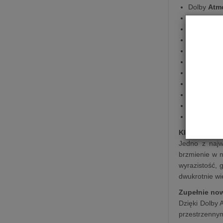
Dolby
Atm
Funkcja
st
Wi-Fi
Bluetooth
Działa z
pi
Trueplay
Wzmacnia
Tryb
nocn
HDMI
eAR
Apple
AirP
Sterowani
Klucz do jes
Jedno z najw
brzmienie w n
wyrazistość, 
dwukrotnie wi
Zupełnie no
Dzięki Dolby 
przestrzennym