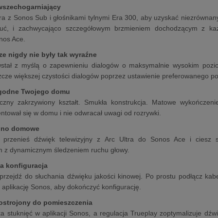
 wszechogarniający
tra z Sonos Sub i głośnikami tylnymi Era 300, aby uzyskać niezrówna
ć, i zachwycająco szczegółowym brzmieniem dochodzącym z każdej
nos Ace.
cze nigdy nie były tak wyraźne
wstał z myślą o zapewnieniu dialogów o maksymalnie wysokim poziom
zcze większej czystości dialogów poprzez ustawienie preferowanego
godne Twojego domu
yczny zakrzywiony kształt. Smukła konstrukcja. Matowe wykończenie
entował się w domu i nie odwracał uwagi od rozrywki.
kino domowe
e przenieś dźwięk telewizyjny z Arc Ultra do Sonos Ace i ciesz
m z dynamicznym śledzeniem ruchu głowy.
wa konfiguracja
 przejdź do słuchania dźwięku jakości kinowej. Po prostu podłącz kab
 aplikację Sonos, aby dokończyć konfigurację.
ostrojony do pomieszczenia
ka stuknięć w aplikacji Sonos, a regulacja Trueplay zoptymalizuje dź