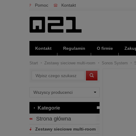
Pomoc
Kontakt
Kontakt
Regulamin
O firmie
Zakup
Start
Zestawy sieciowe multi-room
Sonos System
Wyszukaj
Kategorie
Strona główna
Zestawy sieciowe multi-room