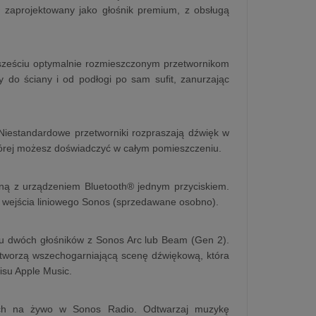
ł zaprojektowany jako głośnik premium, z obsługą
 sześciu optymalnie rozmieszczonym przetwornikom
y do ściany i od podłogi po sam sufit, zanurzając
Niestandardowe przetworniki rozpraszają dźwięk w
której możesz doświadczyć w całym pomieszczeniu.
czną z urządzeniem Bluetooth® jednym przyciskiem.
 wejścia liniowego Sonos (sprzedawane osobno).
u dwóch głośników z Sonos Arc lub Beam (Gen 2).
tworzą wszechogarniającą scenę dźwiękową, która
isu Apple Music.
owych na żywo w Sonos Radio. Odtwarzaj muzykę