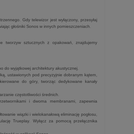
trzennego. Gdy telewizor jest wyłączony, przesyłaj
awiając głośniki Sonos w innych pomieszczeniach.
nie tworzyw sztucznych z opakowań, znajdujemy
o do wyjątkowej architektury akustycznej.
ką, ustawionych pod precyzyjnie dobranym kątem,
 skierowane do góry, tworząc dedykowane kanały
rzanie częstotliwości średnich.
przetwornikami i dwoma membranami, zapewnia
owanie wiązki i wielokanałową eliminację pogłosu,
ulację Trueplay. Wyłącz za pomocą przełącznika
głośność w aplikacji Sonos.