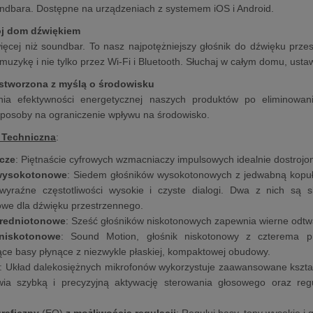
ndbara. Dostępne na urządzeniach z systemem iOS i Android.
ój dom dźwiękiem
więcej niż soundbar. To nasz najpotężniejszy głośnik do dźwięku przes
muzykę i nie tylko przez Wi-Fi i Bluetooth. Słuchaj w całym domu, ust
stworzona z myślą o środowisku
ia efektywności energetycznej naszych produktów po eliminowa
posoby na ograniczenie wpływu na środowisko.
 Techniczna
:
cze
: Piętnaście cyfrowych wzmacniaczy impulsowych idealnie dostrojon
 wysokotonowe
: Siedem głośników wysokotonowych z jedwabną kopuł
wyraźne częstotliwości wysokie i czyste dialogi. Dwa z nich są
we dla dźwięku przestrzennego.
średniotonowe
: Sześć głośników niskotonowych zapewnia wierne odtwa
 niskotonowe
: Sound Motion, głośnik niskotonowy z czterema 
ce basy płynące z niezwykle płaskiej, kompaktowej obudowy.
: Układ dalekosiężnych mikrofonów wykorzystuje zaawansowane kształt
wia szybką i precyzyjną aktywację sterowania głosowego oraz reg
graficzny
(EQ)
z możliwością regulacji
: Reguluj basy, tony wysokie i 