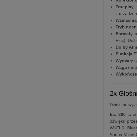
Trueplay
:
z urządzen
Wzmacnia
Tryb nocn
Formaty 
Plus), Dol
Dolby At
Funkcja T
Wymiar
y (
Waga
(nett
Wykończe
2x Głośn
Dzięki najwyż
Era 300
to ze
dźwięku prze
Wi-Fi 6, Blue
Sonos Voice 