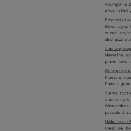
rozwiązania 
dźwięku Dolb
Przenieś dźwi
Rewolucyjna k
w całej częśc
słuchacza w 
Zapewnij wsp
Nieważne, gd
prawo, lewo, 
Odtwarzaj z d
Przesyłaj prz
Podłącz gramo
Surrealistycz
Zanurz się w
Wzmocnione p
pozwala Ci za
Unikalne dla
Ciesz się be