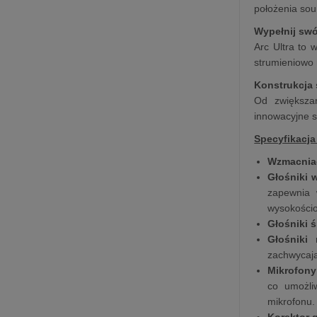
położenia sou
Wypełnij sw
Arc Ultra to 
strumieniowo 
Konstrukcja 
Od zwiększan
innowacyjne s
Specyfikacja
Wzmacnia
Głośniki
zapewnia 
wysokościo
Głośniki 
Głośniki
zachwycają
Mikrofony
co umożli
mikrofonu.
Korektor 