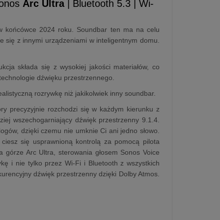
Sonos
Arc Ultra
| Bluetooth 5.3 | Wi-
 w końcówce 2024 roku. Soundbar ten ma na celu
 się z innymi urządzeniami w inteligentnym domu.
cja składa się z wysokiej jakości materiałów, co
technologie dźwięku przestrzennego.
listyczną rozrywkę niż jakikolwiek inny soundbar.
ry precyzyjnie rozchodzi się w każdym kierunku z
iej wszechogarniający dźwięk przestrzenny 9.1.4.
gów, dzięki czemu nie umknie Ci ani jedno słowo.
ciesz się usprawnioną kontrolą za pomocą pilota
na górze Arc Ultra, sterowania głosem Sonos Voice
ę i nie tylko przez Wi-Fi i Bluetooth z wszystkich
kurencyjny dźwięk przestrzenny dzięki Dolby Atmos.