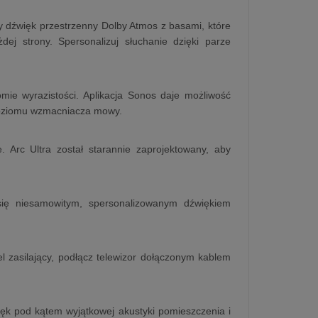
ny dźwięk przestrzenny Dolby Atmos z basami, które
 strony. Spersonalizuj słuchanie dzięki parze
ie wyrazistości. Aplikacja Sonos daje możliwość
 poziomu wzmacniacza mowy.
. Arc Ultra został starannie zaprojektowany, aby
 się niesamowitym, spersonalizowanym dźwiękiem
el zasilający, podłącz telewizor dołączonym kablem
więk pod kątem wyjątkowej akustyki pomieszczenia i