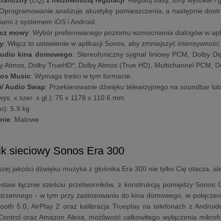
 Oprogramowanie analizuje akustykę pomieszczenia, a następnie dostr
iami z systemem iOS i Android.
cz mowy
: Wybór preferowanego poziomu wzmocnienia dialogów w apli
y
: Włącz to ustawienie w aplikacji Sonos, aby zmniejszyć intensywność
audio kina domowego
: Stereofoniczny sygnał liniowy PCM, Dolby Digi
by Atmos, Dolby TrueHD*, Dolby Atmos (True HD), Multichannel PCM, D
mos Music
: Wymaga treści w tym formacie.
V Audio Swap
: Przekierowanie dźwięku telewizyjnego na soundbar lu
wys. x szer. x gł.): 75 x 1178 x 110.6 mm
o): 5.9 kg
nie
: Matowe
ik sieciowy Sonos Era 300
szej jakości dźwięku muzyka z głośnika Era 300 nie tylko Cię otacza,
staw łącznie sześciu przetworników, z konstrukcją pomiędzy Sonos 
strzennego - w tym przy zastosowaniu do kina domowego, w połączen
tooth 5.0, AirPlay 2 oraz kalibracja Trueplay na telefonach z Andr
Control oraz Amazon Alexa, możliwość całkowitego wyłączenia mikr