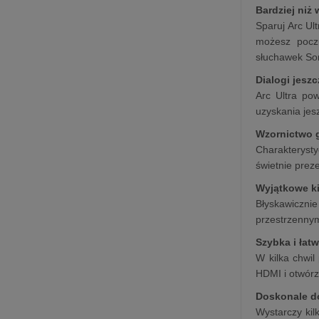
Bardziej niż
Sparuj Arc Ul
możesz poczu
słuchawek So
Dialogi jesz
Arc Ultra po
uzyskania jes
Wzornictwo 
Charakteryst
świetnie prez
Wyjątkowe 
Błyskawiczni
przestrzenny
Szybka i łat
W kilka chwil
HDMI i otwórz
Doskonale d
Wystarczy kil