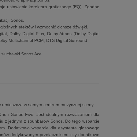
aja ustawienia korektora graficznego (EQ). Zgodne
kacji Sonos.
 głośnych efektów i wzmocnić cichsze dźwięki.
tal, Dolby Digital Plus, Dolby Atmos (Dolby Digital
olby Multichannel PCM, DTS Digital Surround
b słuchawki Sonos Ace.
 ale umieszcza w samym centrum muzycznej sceny.
One i Sonos Five. Jest idealnym rozwiązaniem dla
iu z jednym z sounbarów Sonos. Do tego wsparcie
oidem. Dodatkowo wsparcie dla asystenta głosowego
ofonów dedykowanym przełącznikiem czy dodatkowe