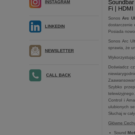
Soundbar
INSTAGRAM
Fi | HDM
Sonos
Arc Ul
dostarczenie 
LINKEDIN
Posiada nowo
Sonos Arc Ult
sprawia, że u
NEWSLETTER
Wykorzystując
Doświadcz cz
niewiarygodn
CALL BACK
Zaawansowana
Szybko przep
telewizyjnego
Control i Ama
ulubionych se
Słuchaj w cał
Główne Cech
Sound
Mot