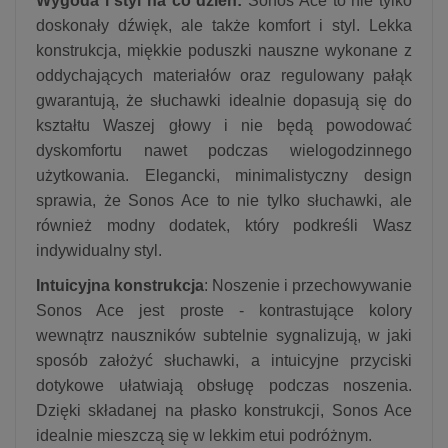
Wygoda i styl na co dzień:
Sonos Ace to nie tylko
doskonały dźwięk, ale także komfort i styl. Lekka
konstrukcja, miękkie poduszki nauszne wykonane z
oddychających materiałów oraz regulowany pałąk
gwarantują, że słuchawki idealnie dopasują się do
kształtu Waszej głowy i nie będą powodować
dyskomfortu nawet podczas wielogodzinnego
użytkowania. Elegancki, minimalistyczny design
sprawia, że Sonos Ace to nie tylko słuchawki, ale
również modny dodatek, który podkreśli Wasz
indywidualny styl.
Intuicyjna konstrukcja
: Noszenie i przechowywanie
Sonos Ace jest proste - kontrastujące kolory
wewnątrz nauszników subtelnie sygnalizują, w jaki
sposób założyć słuchawki, a intuicyjne przyciski
dotykowe ułatwiają obsługę podczas noszenia.
Dzięki składanej na płasko konstrukcji, Sonos Ace
idealnie mieszczą się w lekkim etui podróżnym.