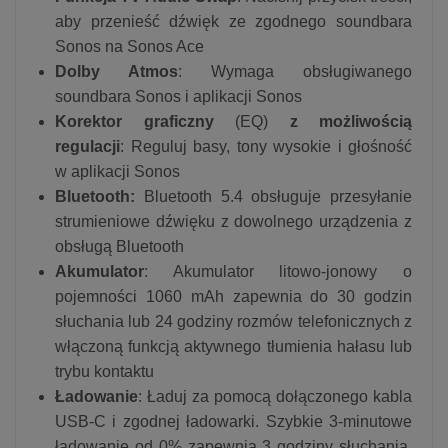
aby przenieść dźwięk ze zgodnego soundbara
Sonos na Sonos Ace
Dolby Atmos
: Wymaga obsługiwanego
soundbara Sonos i aplikacji Sonos
Korektor graficzny
(EQ)
z możliwością
regulacji
: Reguluj basy, tony wysokie i głośność
w aplikacji Sonos
Bluetooth:
Bluetooth 5.4 obsługuje przesyłanie
strumieniowe dźwięku z dowolnego urządzenia z
obsługą Bluetooth
Akumulator
: Akumulator litowo-jonowy o
pojemności 1060 mAh zapewnia do 30 godzin
słuchania lub 24 godziny rozmów telefonicznych z
włączoną funkcją aktywnego tłumienia hałasu lub
trybu kontaktu
Ładowanie
: Ładuj za pomocą dołączonego kabla
USB-C i zgodnej ładowarki. Szybkie 3-minutowe
ładowanie od 0% zapewnia 3 godziny słuchania.