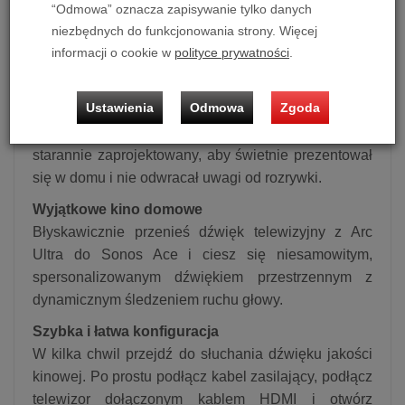
Aplikacja Sonos daje możliwość uzyskania jeszcze
“Odmowa” oznacza zapisywanie tylko danych
niezbędnych do funkcjonowania strony. Więcej
większej czystości dialogów poprzez ustawienie
informacji o cookie w
polityce prywatności
.
preferowanego poziomu wzmacniacza mowy.
Wzornictwo godne Twojego domu
Ustawienia
Odmowa
Zgoda
Charakterystyczny zakrzywiony kształt. Smukła
konstrukcja. Matowe wykończenie. Arc Ultra został
starannie zaprojektowany, aby świetnie prezentował
się w domu i nie odwracał uwagi od rozrywki.
Wyjątkowe kino domowe
Błyskawicznie przenieś dźwięk telewizyjny z Arc
Ultra do Sonos Ace i ciesz się niesamowitym,
spersonalizowanym dźwiękiem przestrzennym z
dynamicznym śledzeniem ruchu głowy.
Szybka i łatwa konfiguracja
W kilka chwil przejdź do słuchania dźwięku jakości
kinowej. Po prostu podłącz kabel zasilający, podłącz
telewizor dołączonym kablem HDMI i otwórz