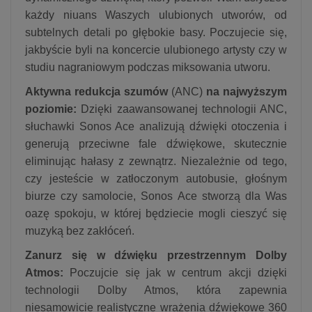
każdy niuans Waszych ulubionych utworów, od
subtelnych detali po głębokie basy. Poczujecie się,
jakbyście byli na koncercie ulubionego artysty czy w
studiu nagraniowym podczas miksowania utworu.
Aktywna redukcja szumów
(ANC)
na najwyższym
poziomie:
Dzięki zaawansowanej technologii ANC,
słuchawki Sonos Ace analizują dźwięki otoczenia i
generują przeciwne fale dźwiękowe, skutecznie
eliminując hałasy z zewnątrz. Niezależnie od tego,
czy jesteście w zatłoczonym autobusie, głośnym
biurze czy samolocie, Sonos Ace stworzą dla Was
oazę spokoju, w której będziecie mogli cieszyć się
muzyką bez zakłóceń.
Zanurz się w dźwięku przestrzennym Dolby
Atmos:
Poczujcie się jak w centrum akcji dzięki
technologii Dolby Atmos, która zapewnia
niesamowicie realistyczne wrażenia dźwiękowe 360