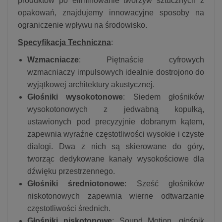
produktów po eliminowanie tworzyw sztucznych z
opakowań, znajdujemy innowacyjne sposoby na
ograniczenie wpływu na środowisko.
Specyfikacja Techniczna
:
Wzmacniacze
: Piętnaście cyfrowych
wzmacniaczy impulsowych idealnie dostrojono do
wyjątkowej architektury akustycznej.
Głośniki wysokotonowe
: Siedem głośników
wysokotonowych z jedwabną kopułką,
ustawionych pod precyzyjnie dobranym kątem,
zapewnia wyraźne częstotliwości wysokie i czyste
dialogi. Dwa z nich są skierowane do góry,
tworząc dedykowane kanały wysokościowe dla
dźwięku przestrzennego.
Głośniki średniotonowe
: Sześć głośników
niskotonowych zapewnia wierne odtwarzanie
częstotliwości średnich.
Głośniki niskotonowe
: Sound Motion, głośnik