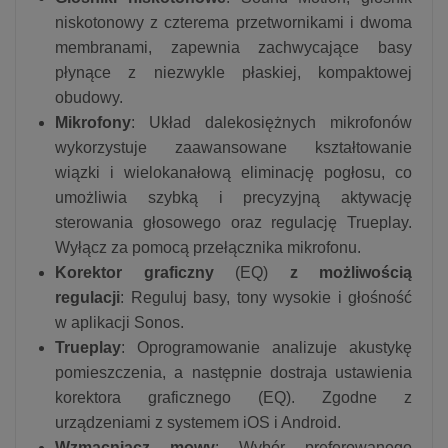
niskotonowy z czterema przetwornikami i dwoma
membranami, zapewnia zachwycające basy
płynące z niezwykle płaskiej, kompaktowej
obudowy.
Mikrofony
: Układ dalekosiężnych mikrofonów
wykorzystuje zaawansowane kształtowanie
wiązki i wielokanałową eliminację pogłosu, co
umożliwia szybką i precyzyjną aktywację
sterowania głosowego oraz regulację Trueplay.
Wyłącz za pomocą przełącznika mikrofonu.
Korektor graficzny
(EQ)
z możliwością
regulacji
: Reguluj basy, tony wysokie i głośność
w aplikacji Sonos.
Trueplay
: Oprogramowanie analizuje akustykę
pomieszczenia, a następnie dostraja ustawienia
korektora graficznego (EQ). Zgodne z
urządzeniami z systemem iOS i Android.
Wzmacniacz mowy
: Wybór preferowanego