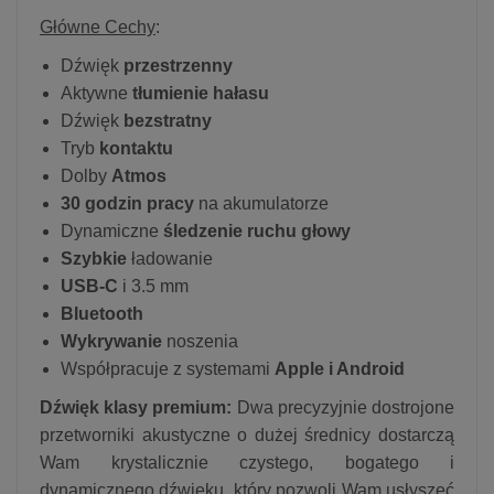
Główne Cechy
:
Dźwięk
przestrzenny
Aktywne
tłumienie hałasu
Dźwięk
bezstratny
Tryb
kontaktu
Dolby
Atmos
30 godzin pracy
na akumulatorze
Dynamiczne
śledzenie ruchu głowy
Szybkie
ładowanie
USB-C
i 3.5 mm
Bluetooth
Wykrywanie
noszenia
Współpracuje z systemami
Apple i Android
Dźwięk klasy premium:
Dwa precyzyjnie dostrojone
przetworniki akustyczne o dużej średnicy dostarczą
Wam krystalicznie czystego, bogatego i
dynamicznego dźwięku, który pozwoli Wam usłyszeć