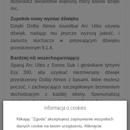
doświadcz dwukrotnie większej mocy basów dzięki
Arc.
Zupełnie nowy wymiar dźwięku
Dzięki Dolby Atmos soundbar Arc Ultra ożywia
dźwięk, nadając mu jeszcze wyższą jakość, i
zanurza słuchacza w porywającym dźwięku
przestrzennym 9.1.4.
Bardziej niż wszechogarniający
Sparuj Arc Ultra z Sonos Sub i głośnikami tylnymi
Era 300, aby uzyskać niezrównany dźwięk
przestrzenny Dolby Atmos z basami, które możesz
poczuć, i zachwycająco szczegółowym brzmieniem
dochodzącym z każdej strony. Spersonalizuj
słuchanie dzięki parze słuchawek Sonos Ace.
Informacja o cookies
Dialogi jeszcze nigdy nie były tak wyraźne
Arc Ultra powstał z myślą o zapewnieniu dialogów o
Klikając “Zgoda” akceptujesz zapisywanie wszystkich
maksymalnie wysokim poziomie wyrazistości.
danych cookie na twoim urządzeniu. Kliknięcie