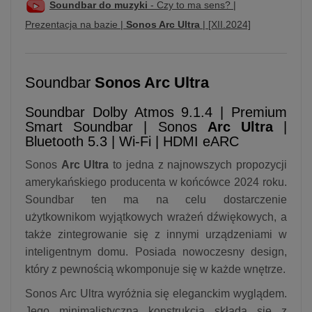
Soundbar do muzyki
- Czy to ma sens? |
Prezentacja na bazie |
Sonos Arc Ultra
| [XII.2024]
Soundbar
Sonos Arc Ultra
Soundbar Dolby Atmos 9.1.4 | Premium
Smart Soundbar | Sonos
Arc Ultra
|
Bluetooth 5.3 | Wi-Fi | HDMI eARC
Sonos
Arc Ultra
to jedna z najnowszych propozycji
amerykańskiego producenta w końcówce 2024 roku.
Soundbar ten ma na celu dostarczenie
użytkownikom wyjątkowych wrażeń dźwiękowych, a
także zintegrowanie się z innymi urządzeniami w
inteligentnym domu. Posiada nowoczesny design,
który z pewnością wkomponuje się w każde wnętrze.
Sonos Arc Ultra wyróżnia się eleganckim wyglądem.
Jego minimalistyczna konstrukcja składa się z