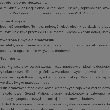
ostrojony do pomieszczenia
ka stuknięć w aplikacji Sonos, a regulacja Trueplay zoptymalizuje dź
ndbara. Dostępne na urządzeniach z systemem iOS i Android.
ój dom dźwiękiem
więcej niż soundbar. To nasz najpotężniejszy głośnik do dźwięku przes
muzykę i nie tylko przez Wi-Fi i Bluetooth. Słuchaj w całym domu, ust
stworzona z myślą o środowisku
ia efektywności energetycznej naszych produktów po eliminowa
posoby na ograniczenie wpływu na środowisko.
 Techniczna
:
cze
: Piętnaście cyfrowych wzmacniaczy impulsowych idealnie dostrojon
 wysokotonowe
: Siedem głośników wysokotonowych z jedwabną kopuł
wyraźne częstotliwości wysokie i czyste dialogi. Dwa z nich są
we dla dźwięku przestrzennego.
średniotonowe
: Sześć głośników niskotonowych zapewnia wierne odtwa
 niskotonowe
: Sound Motion, głośnik niskotonowy z czterema 
ce basy płynące z niezwykle płaskiej, kompaktowej obudowy.
: Układ dalekosiężnych mikrofonów wykorzystuje zaawansowane kształt
wia szybką i precyzyjną aktywację sterowania głosowego oraz reg