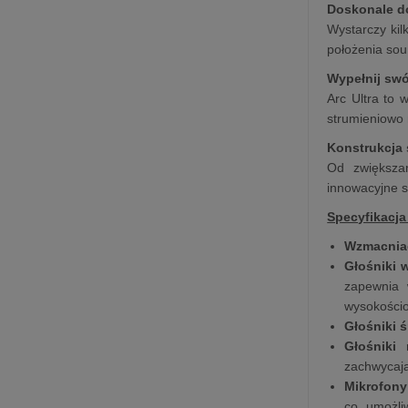
Doskonale d
Wystarczy kil
położenia sou
Wypełnij sw
Arc Ultra to 
strumieniowo 
Konstrukcja 
Od zwiększan
innowacyjne s
Specyfikacja
Wzmacnia
Głośniki
zapewnia 
wysokościo
Głośniki 
Głośniki
zachwycają
Mikrofony
co umożli