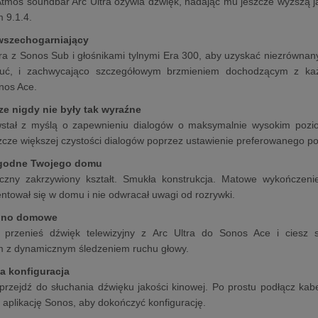
Atmos soundbar Arc Ultra ożywia dźwięk, nadając mu jeszcze wyższą 
 9.1.4.
 wszechogarniający
tra z Sonos Sub i głośnikami tylnymi Era 300, aby uzyskać niezrówna
ć, i zachwycająco szczegółowym brzmieniem dochodzącym z każdej
nos Ace.
cze nigdy nie były tak wyraźne
wstał z myślą o zapewnieniu dialogów o maksymalnie wysokim poziom
zcze większej czystości dialogów poprzez ustawienie preferowanego
godne Twojego domu
yczny zakrzywiony kształt. Smukła konstrukcja. Matowe wykończenie
entował się w domu i nie odwracał uwagi od rozrywki.
kino domowe
e przenieś dźwięk telewizyjny z Arc Ultra do Sonos Ace i ciesz
m z dynamicznym śledzeniem ruchu głowy.
wa konfiguracja
 przejdź do słuchania dźwięku jakości kinowej. Po prostu podłącz kab
 aplikację Sonos, aby dokończyć konfigurację.