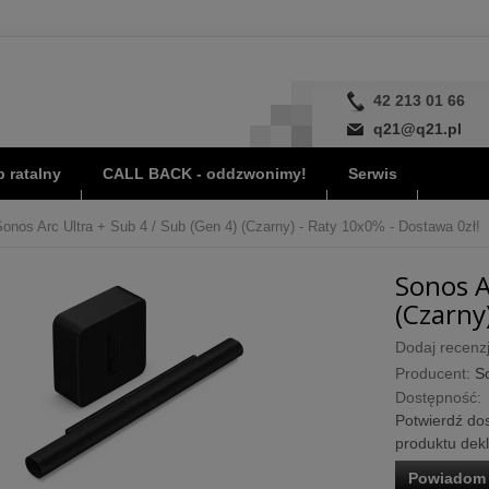
42 213 01 66
q21@q21.pl
 ratalny
CALL BACK - oddzwonimy!
Serwis
Sonos Arc Ultra + Sub 4 / Sub (Gen 4) (Czarny) - Raty 10x0% - Dostawa 0zł!
Sonos A
(Czarny
Dodaj recenzj
Producent:
S
Dostępność:
Potwierdź dos
produktu dek
Powiadom 