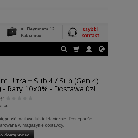
ul. Reymonta 12
szybki
Pabianice
kontakt
rc Ultra + Sub 4 / Sub (Gen 4)
) - Raty 10x0% - Dostawa 0zł!
ę:
onos
tępność mailowo lub telefonicznie. Dostępność
larowana w magazynie dostawcy.
o dostępności