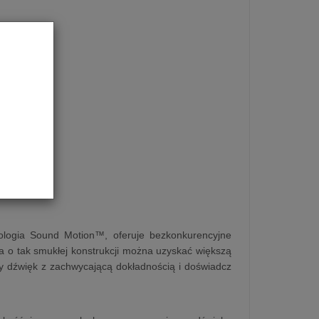
hnologia Sound Motion™, oferuje bezkonkurencyjne
ra o tak smukłej konstrukcji można uzyskać większą
żdy dźwięk z zachwycającą dokładnością i doświadcz