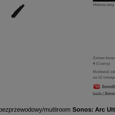
Historia ceny
Zestaw bezp
4
(Czarny)
Możliwość za
na 10 miesięc
Soundb
bazie |
Sonos
bezprzewodowy/mutliroom
Sonos:
Arc Ul