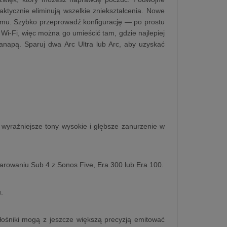
aktycznie eliminują wszelkie zniekształcenia. Nowe
omu. Szybko przeprowadź konfigurację — po prostu
 Wi-Fi, więc można go umieścić tam, gdzie najlepiej
napą. Sparuj dwa Arc Ultra lub Arc, aby uzyskać
 wyraźniejsze tony wysokie i głębsze zanurzenie w
parowaniu Sub 4 z Sonos Five, Era 300 lub Era 100.
.
łośniki mogą z jeszcze większą precyzją emitować