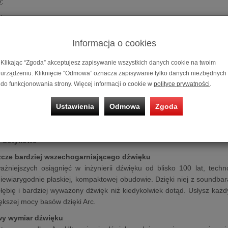
y
:
ion
os
erowania głosowego
Informacja o cookies
Klikając “Zgoda” akceptujesz zapisywanie wszystkich danych cookie na twoim
lotem telewizyjnym
urządzeniu. Kliknięcie “Odmowa” oznacza zapisywanie tylko danych niezbędnych
do funkcjonowania strony. Więcej informacji o cookie w
polityce prywatności
.
cz
mowy
Ustawienia
Odmowa
Zgoda
y
C
lay 2
e
dotykowe
zcze bardziej wszechogarniającego dźwięku
ażniejszych osiągnięć w inżynierii dźwięku od blisko 100 lat, tec
iewiarygodnie płaskiej, kompaktowej obudowie. Dzięki niej z soundba
głębię i bardziej wyważony dźwięk niż kiedykolwiek dotąd. Usłysz ka
ększej mocy basów dzięki Arc.
wy wymiar dźwięku