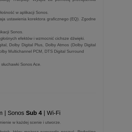
głośność w aplikacji Sonos.
aja ustawienia korektora graficznego (EQ). Zgodne
kacji Sonos.
 głośnych efektów i wzmocnić cichsze dźwięki.
tal, Dolby Digital Plus, Dolby Atmos (Dolby Digital
olby Multichannel PCM, DTS Digital Surround
b słuchawki Sonos Ace.
um | Sonos
Sub 4
| Wi-Fi
enie w każdej scenie i utworze.
źwięk, który możesz naprawdę poczuć. Podwójne