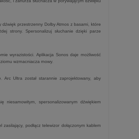
jakość, i zanurza słuchacza w porywającym dźwięku
ny dźwięk przestrzenny Dolby Atmos z basami, które
 strony. Spersonalizuj słuchanie dzięki parze
ie wyrazistości. Aplikacja Sonos daje możliwość
 poziomu wzmacniacza mowy.
. Arc Ultra został starannie zaprojektowany, aby
 się niesamowitym, spersonalizowanym dźwiękiem
el zasilający, podłącz telewizor dołączonym kablem