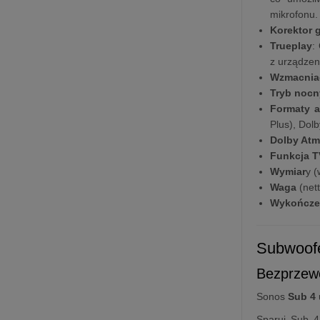
mikrofonu.
Korektor 
Trueplay
:
z urządzen
Wzmacnia
Tryb nocn
Formaty 
Plus), Dol
Dolby At
Funkcja T
Wymiar
y (
Waga
(nett
Wykończe
Subwoof
Bezprzewo
Sonos
Sub 4
Sparuj Sub 4