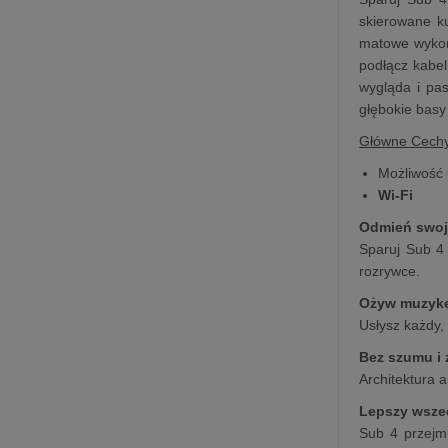
skierowane ku
matowe wykoń
podłącz kabel
wygląda i pa
głębokie basy
Główne Cech
Możliwość
Wi-Fi
Odmień swoj
Sparuj Sub 4 
rozrywce.
Ożyw muzyk
Usłysz każdy,
Bez szumu i 
Architektura a
Lepszy wsze
Sub 4 przejmu