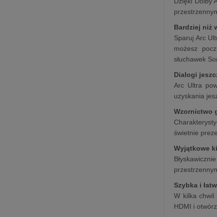
Dzięki Dolby 
przestrzennym
Bardziej niż
Sparuj Arc Ul
możesz poczu
słuchawek So
Dialogi jesz
Arc Ultra po
uzyskania jes
Wzornictwo 
Charakteryst
świetnie prez
Wyjątkowe 
Błyskawiczni
przestrzenny
Szybka i łat
W kilka chwil
HDMI i otwórz