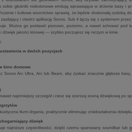
 sobie głośniki niskotonowe emitują wprawiające w drżenie basy i pr
czenie i kultowe wzornictwo sprawią, że będzie doskonałą ozdobą d
 zasilający i otwórz aplikację Sonos. Sub 4 łączy się z systemem przez
suje. Można go postawić pionowo, poziomo, a nawet schować pod ka
 i dźwięk jakości kinowej — szybko poczujesz się niczym w kinie.
y
:
ustawienia w dwóch pozycjach
e kino domowe
z Sonos Arc Ultra, Arc lub Beam, aby zyskać znacznie głębsze basy,
ę
 nawet najmniejszy szczegół i ciesz się szerszą sceną dźwiękową po s
zgrzytów
kustyczna tłumi drgania, praktycznie eliminując zniekształcenia dźwięku
chogarniający dźwięk
je najniższe częstotliwości, dzięki czemu sparowany soundbar lub g