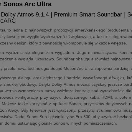
r
Sonos Arc Ultra
 Dolby Atmos 9.1.4 | Premium Smart Soundbar | 
I eARC
tra
to jedna z najnowszych propozycji amerykańskiego producenta
użytkownikom wyjątkowych wrażeń dźwiękowych, a także zintegrowanie
czesny design, który z pewnością wkomponuje się w każde wnętrze.
ra wyróżnia się eleganckim wyglądem. Jego minimalistyczna konstruk
rządzenie wygląda luksusowo. Soundbar obsługuje również najnowsze 
y przełomową technologię Sound Motion Arc Ultra zapewnia bardziej rea
ystszego dialogu oraz głębszego i bardziej wyważonego dźwięku, któ
ie smukłej obudowy. Dzięki Dolby Atmos można uzyskać jeszcze bardz
 wersja wzmacniacza mowy zwiększa kontrolę nad wyrazistością dialo
rowadź konfigurację przy użyciu dołączonego kabla HDMI, a potem 
. Możesz także korzystać z aplikacji Sonos, przycisków dotykowych 
zon Alexy. Gdy telewizor jest wyłączony, przesyłaj strumieniowo muzyk
rwisów. Dodaj Sonos Sub i głośniki tylne Era 300, aby uzyskać bezkon
ym domu, ustawiając głośniki Sonos w innych pomieszczeniach.