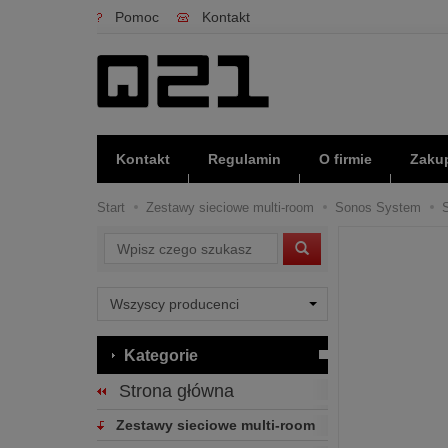
Pomoc
Kontakt
Kontakt
Regulamin
O firmie
Zakup
Start
Zestawy sieciowe multi-room
Sonos System
Wyszukaj
Kategorie
Strona główna
Zestawy sieciowe multi-room