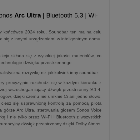
Sonos
Arc Ultra
| Bluetooth 5.3 | Wi-
 w końcówce 2024 roku. Soundbar ten ma na celu
 się z innymi urządzeniami w inteligentnym domu.
cja składa się z wysokiej jakości materiałów, co
technologie dźwięku przestrzennego.
listyczną rozrywkę niż jakikolwiek inny soundbar.
ry precyzyjnie rozchodzi się w każdym kierunku z
iej wszechogarniający dźwięk przestrzenny 9.1.4.
gów, dzięki czemu nie umknie Ci ani jedno słowo.
ciesz się usprawnioną kontrolą za pomocą pilota
na górze Arc Ultra, sterowania głosem Sonos Voice
ę i nie tylko przez Wi-Fi i Bluetooth z wszystkich
kurencyjny dźwięk przestrzenny dzięki Dolby Atmos.