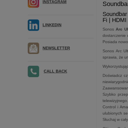
INSTAGRAM
Soundba
Soundbar
Fi | HDM
LINKEDIN
Sonos
Arc Ul
dostarczenie 
Posiada nowo
NEWSLETTER
Sonos Arc Ult
sprawia, że u
Wykorzystując
CALL BACK
Doświadcz cz
niewiarygodn
Zaawansowana
Szybko przep
telewizyjnego
Control i Ama
ulubionych se
Słuchaj w cał