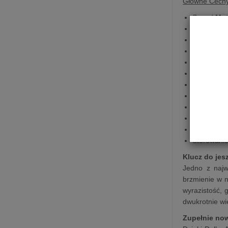
Główne Cech
Sound
Mot
Dolby
Atm
Funkcja
st
Wi-Fi
Bluetooth
Działa z
pi
Trueplay
Wzmacnia
Tryb
nocn
HDMI
eAR
Apple
AirP
Sterowani
Klucz do jes
Jedno z najw
brzmienie w n
wyrazistość, 
dwukrotnie wi
Zupełnie no