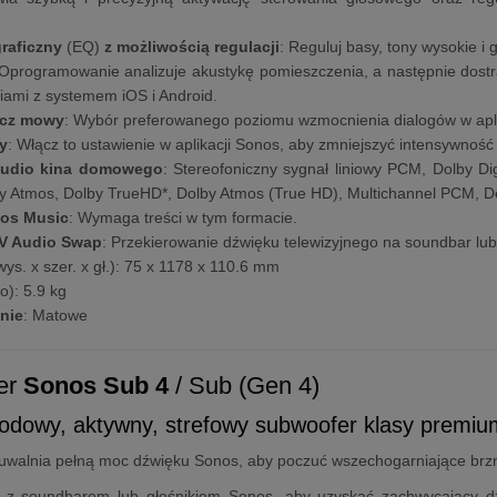
graficzny
(EQ)
z możliwością regulacji
: Reguluj basy, tony wysokie i 
 Oprogramowanie analizuje akustykę pomieszczenia, a następnie dostr
iami z systemem iOS i Android.
cz mowy
: Wybór preferowanego poziomu wzmocnienia dialogów w apli
y
: Włącz to ustawienie w aplikacji Sonos, aby zmniejszyć intensywność
audio kina domowego
: Stereofoniczny sygnał liniowy PCM, Dolby Digi
by Atmos, Dolby TrueHD*, Dolby Atmos (True HD), Multichannel PCM, D
mos Music
: Wymaga treści w tym formacie.
V Audio Swap
: Przekierowanie dźwięku telewizyjnego na soundbar lu
wys. x szer. x gł.): 75 x 1178 x 110.6 mm
o): 5.9 kg
nie
: Matowe
er
Sonos Sub 4
/ Sub (Gen 4)
dowy, aktywny, strefowy subwoofer klasy premi
uwalnia pełną moc dźwięku Sonos, aby poczuć wszechogarniające brzmi
 z soundbarem lub głośnikiem Sonos, aby uzyskać zachwycający d