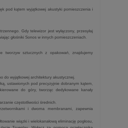
więk pod kątem wyjątkowej akustyki pomieszczenia i
trzennego. Gdy telewizor jest wyłączony, przesyłaj
awiając głośniki Sonos w innych pomieszczeniach.
nie tworzyw sztucznych z opakowań, znajdujemy
o do wyjątkowej architektury akustycznej.
ką, ustawionych pod precyzyjnie dobranym kątem,
 skierowane do góry, tworząc dedykowane kanały
rzanie częstotliwości średnich.
przetwornikami i dwoma membranami, zapewnia
owanie wiązki i wielokanałową eliminację pogłosu,
ulację Trueplay. Wyłącz za pomocą przełącznika