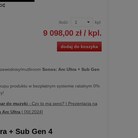
Ilość:
kpl.
9 098,00 zł
/ kpl.
dodaj do koszyka
rzewodowy/mutliroom
Sonos:
Arc Ultra
+ Sub Gen
kupu produktu w bezpłatnym systemie ratalnym 0%
y!
ar do muzyki
- Czy to ma sens? | Prezentacja na
 Arc Ultra
| [XII.2024]
tra
+ Sub Gen 4