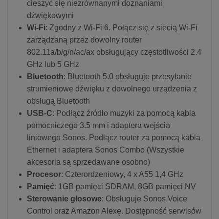
cieszyć się niezrównanymi doznaniami
dźwiękowymi
Wi-Fi
: Zgodny z Wi-Fi 6. Połącz się z siecią Wi-Fi
zarządzaną przez dowolny router
802.11a/b/g/n/ac/ax obsługujący częstotliwości 2.4
GHz lub 5 GHz
Bluetooth
: Bluetooth 5.0 obsługuje przesyłanie
strumieniowe dźwięku z dowolnego urządzenia z
obsługą Bluetooth
USB-C
: Podłącz źródło muzyki za pomocą kabla
pomocniczego 3.5 mm i adaptera wejścia
liniowego Sonos. Podłącz router za pomocą kabla
Ethernet i adaptera Sonos Combo (Wszystkie
akcesoria są sprzedawane osobno)
Procesor
: Czterordzeniowy, 4 x A55 1,4 GHz
Pamięć
: 1GB pamięci SDRAM, 8GB pamięci NV
Sterowanie głosowe
: Obsługuje Sonos Voice
Control oraz Amazon Alexę. Dostępność serwisów