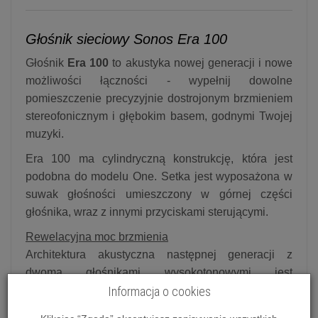
Głośnik sieciowy Sonos Era 100
Głośnik
Era 100
to akustyka nowej generacji i nowe
możliwości łączności - wypełnij dowolne
pomieszczenie precyzyjnie dostrojonym brzmieniem
stereofonicznym i głębokim basem, godnymi Twojej
muzyki.
Era 100 ma cylindryczną konstrukcję, która jest
podobna do modelu One. Setka jest wyposażona w
suwak głośności umieszczony w górnej części
głośnika, wraz z innymi przyciskami sterującymi.
Rewelacyjna moc brzmienia
Architektura akustyczna następnej generacji z
dwoma głośnikami wysokotonowymi jest
obsługiwana przez procesor, szybszy o 47%, który
Informacja o cookies
tworzy szczegółowy podział stereofoniczny, a