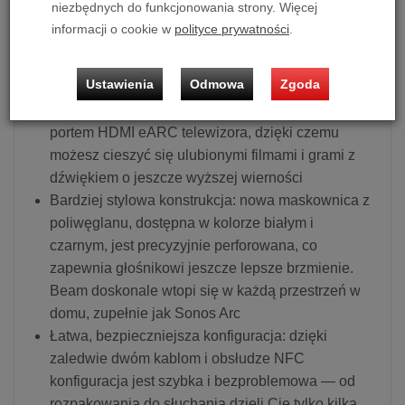
niezbędnych do funkcjonowania strony. Więcej
zapewnia bardziej porywające wrażenia
informacji o cookie w
polityce prywatności
.
dźwiękowe o większej głębi i wyrazistości.
Ulepszony szeregowy układ głośników Beam
Ustawienia
Odmowa
Zgoda
rozprowadza dźwięk w pomieszczeniu tak, aby był
niezwykle realistyczny. Głośnik jest teraz zgodny z
portem HDMI eARC telewizora, dzięki czemu
możesz cieszyć się ulubionymi filmami i grami z
dźwiękiem o jeszcze wyższej wierności
Bardziej stylowa konstrukcja: nowa maskownica z
poliwęglanu, dostępna w kolorze białym i
czarnym, jest precyzyjnie perforowana, co
zapewnia głośnikowi jeszcze lepsze brzmienie.
Beam doskonale wtopi się w każdą przestrzeń w
domu, zupełnie jak Sonos Arc
Łatwa, bezpieczniejsza konfiguracja: dzięki
zaledwie dwóm kablom i obsłudze NFC
konfiguracja jest szybka i bezproblemowa — od
rozpakowania do słuchania dzieli Cię tylko kilka