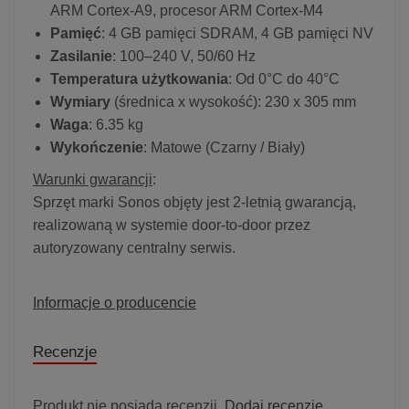
ARM Cortex-A9, procesor ARM Cortex-M4
Pamięć
: 4 GB pamięci SDRAM, 4 GB pamięci NV
Zasilanie
: 100–240 V, 50/60 Hz
Temperatura użytkowania
: Od 0°C do 40°C
Wymiary
(średnica x wysokość): 230 x 305 mm
Waga
: 6.35 kg
Wykończenie
: Matowe (Czarny / Biały)
Warunki gwarancji
:
Sprzęt marki Sonos objęty jest 2-letnią gwarancją,
realizowaną w systemie door-to-door przez
autoryzowany centralny serwis.
Informacje o producencie
Recenzje
Produkt nie posiada recenzji.
Dodaj recenzję