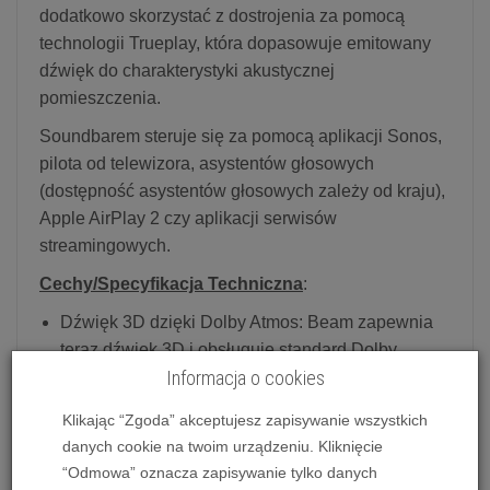
dodatkowo skorzystać z dostrojenia za pomocą
technologii Trueplay, która dopasowuje emitowany
dźwięk do charakterystyki akustycznej
pomieszczenia.
Soundbarem steruje się za pomocą aplikacji Sonos,
pilota od telewizora, asystentów głosowych
(dostępność asystentów głosowych zależy od kraju),
Apple AirPlay 2 czy aplikacji serwisów
streamingowych.
Cechy/Specyfikacja Techniczna
:
Dźwięk 3D dzięki Dolby Atmos: Beam zapewnia
teraz dźwięk 3D i obsługuje standard Dolby
Informacja o cookies
Atmos, dzięki czemu poczujesz, jakby samolot
naprawdę przeleciał tuż nad głową, usłyszysz
Klikając “Zgoda” akceptujesz zapisywanie wszystkich
kroki osoby w pomieszczeniu i doświadczysz
danych cookie na twoim urządzeniu. Kliknięcie
wszechogarniającej ścieżki dźwiękowej
“Odmowa” oznacza zapisywanie tylko danych
Lepszy dźwięk, ten sam rozmiar: szybszy procesor