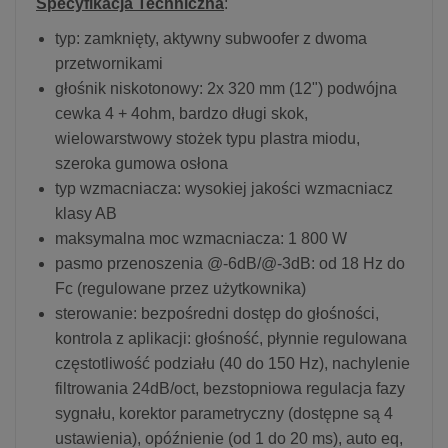
Specyfikacja Techniczna
:
typ: zamknięty, aktywny subwoofer z dwoma
przetwornikami
głośnik niskotonowy: 2x 320 mm (12") podwójna
cewka 4 + 4ohm, bardzo długi skok,
wielowarstwowy stożek typu plastra miodu,
szeroka gumowa osłona
typ wzmacniacza: wysokiej jakości wzmacniacz
klasy AB
maksymalna moc wzmacniacza: 1 800 W
pasmo przenoszenia @-6dB/@-3dB: od 18 Hz do
Fc (regulowane przez użytkownika)
sterowanie: bezpośredni dostęp do głośności,
kontrola z aplikacji: głośność, płynnie regulowana
częstotliwość podziału (40 do 150 Hz), nachylenie
filtrowania 24dB/oct, bezstopniowa regulacja fazy
sygnału, korektor parametryczny (dostępne są 4
ustawienia), opóźnienie (od 1 do 20 ms), auto eq,