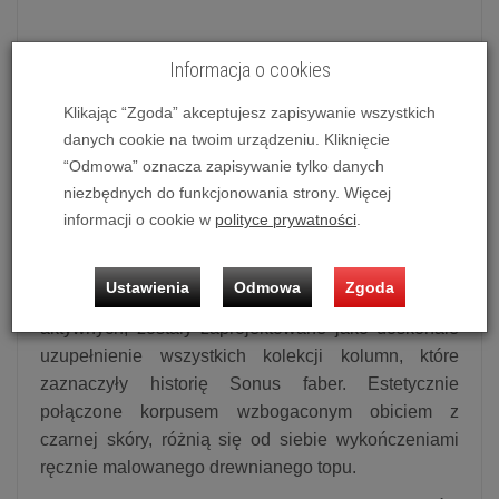
Informacja o cookies
Subwoofer Aktywny Sonus faber Gravis VI (Wenge)
Możliwość zakupu produktu w bezpłatnym systemie
Klikając “Zgoda” akceptujesz zapisywanie wszystkich
ratalnym 0% na 10, 20, 30 i 50 miesięcy lub specjalna
danych cookie na twoim urządzeniu. Kliknięcie
oferta!
“Odmowa” oznacza zapisywanie tylko danych
niezbędnych do funkcjonowania strony. Więcej
informacji o cookie w
polityce prywatności
.
Subwoofer aktywny Sonus faber Gravis VI
Subwoofery Gravis III, V i VI, najpotężniejsze i
Ustawienia
Odmowa
Zgoda
najbardziej zaawansowane modele linii systemów
aktywnych, zostały zaprojektowane jako doskonałe
uzupełnienie wszystkich kolekcji kolumn, które
zaznaczyły historię Sonus faber. Estetycznie
połączone korpusem wzbogaconym obiciem z
czarnej skóry, różnią się od siebie wykończeniami
ręcznie malowanego drewnianego topu.