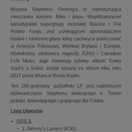
Muzyka Stephena Fearing'a to hipnotyzująca
mieszanka korzeni, folku i popu. Współzałożyciel
kanadyjskiej supergrupy rockowej Blackie i The
Rodeo Kings, jest urzekającym opowiadaczem
historii i mistrzem gitary, który zachwyca publiczność
w Ameryce Północnej, Wielkiej Brytanii i Europie.
Wielokrotny zdobywca nagrody JUNO i Canadian
Folk Music, jego dziewiąty solowy album, Every
Soul's a Sailor, został uznany za album roku roku
2017 przez Blues & Roots Radio.
Ten 180-gramowy audiofilski LP jest najbliższym
doświadczania Stephena siedzącego w Twoim
pokoju, śpiewającego i grającego dla Ciebie.
Lista Utworów
:
SIDE
1
1. Johnny’s Lament (4:50)