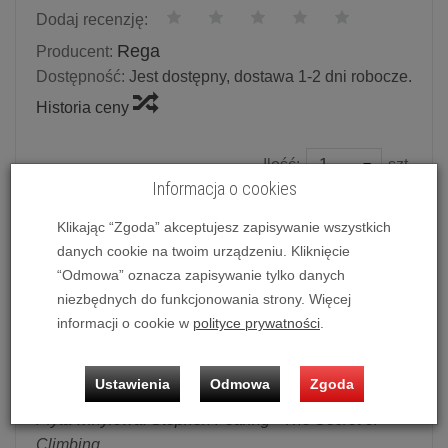
Dodaj recenzję:
Rega
Producent:
Dostępność:
Jest dostępny, dostawa 1-2 dni robocze.
Historia ceny
Ilość:
szt.
Informacja o cookies
135,00 zł
/ szt.
Klikając “Zgoda” akceptujesz zapisywanie wszystkich
dodaj do koszyka
danych cookie na twoim urządzeniu. Kliknięcie
“Odmowa” oznacza zapisywanie tylko danych
niezbędnych do funkcjonowania strony. Więcej
informacji o cookie w
polityce prywatności
.
Płyta winylowa: Stephen Fearing - The Secret of Climbing
Ustawienia
Odmowa
Zgoda
Płyta winylowa: Stephen Fearing - The Secret of
Climbing