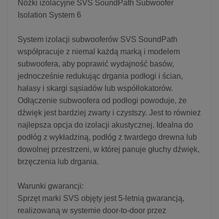
Nóżki izolacyjne SVS SoundPath Subwoofer
Isolation System 6
System izolacji subwooferów SVS SoundPath
współpracuje z niemal każdą marką i modelem
subwoofera, aby poprawić wydajność basów,
jednocześnie redukując drgania podłogi i ścian,
hałasy i skargi sąsiadów lub współlokatorów.
Odłączenie subwoofera od podłogi powoduje, że
dźwięk jest bardziej zwarty i czystszy. Jest to również
najlepsza opcja do izolacji akustycznej. Idealna do
podłóg z wykładziną, podłóg z twardego drewna lub
dowolnej przestrzeni, w której panuje głuchy dźwięk,
brzęczenia lub drgania.
Warunki gwarancji:
Sprzęt marki SVS objęty jest 5-letnią gwarancją,
realizowaną w systemie door-to-door przez