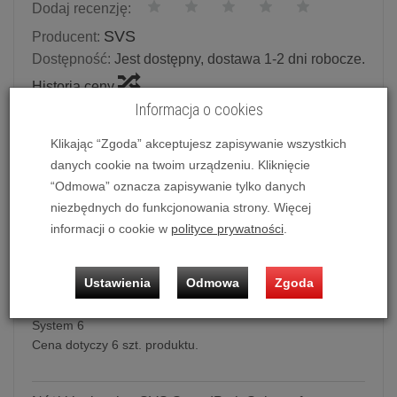
Dodaj recenzję:
SVS
Producent:
Dostępność:
Jest dostępny, dostawa 1-2 dni robocze.
Historia ceny
Informacja o cookies
Ilość:
zest.
Klikając “Zgoda” akceptujesz zapisywanie wszystkich
418,00 zł
/ zest.
danych cookie na twoim urządzeniu. Kliknięcie
“Odmowa” oznacza zapisywanie tylko danych
niezbędnych do funkcjonowania strony. Więcej
dodaj do koszyka
informacji o cookie w
polityce prywatności
.
Ustawienia
Odmowa
Zgoda
Nóżki izolacyjne SVS SoundPath Subwoofer Isolation
System 6
Cena dotyczy 6 szt. produktu.