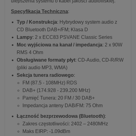
ulepszenia systemu o kabel jakości audiofilskiej.
Specyfikacja Techniczna
:
Typ / Konstrukcja
: Hybrydowy system audio z
CD Bluetooth DAB+/FM; Klasa D
Lampy
: 2 x ECC83 PSVANE Classic Series
Moc wyjściowa na kanał / impedancja
: 2 x 90W
RMS 4 Ohm
Obsługiwane formaty płyt
: CD-Audio, CD-R/RW
(pliki audio MP3, WMA)
Sekcja tunera radiowego
:
FM (87.5 - 108MHz) RDS
DAB+ (174.928 - 239.200 MHz)
Pamięć Tunera: 20 FM / 30 DAB+
Impedancja anteny DAB/FM: 75 Ohm
Łączność bezprzewodowa (Bluetooth)
:
Zakres częstotliwości: 2402 – 2480MHz
Maks EIRP: -1.09dBm