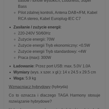
basów / tonów wysokich, Loudness, Super
Bass
Pilot zdalnej kontroli, Antena DAB+/FM, Kabel
RCA stereo, Kabel Europlug-IEC C7
Zasilanie / zużycie energii
:
220-240V 50/60Hz
Zużycie energii: 70W
Zużycie energii Tryb ekonomiczny: <0.5W
Zużycie energii Tryb standardowy: <4W
Praca (max): 300W
Ładowanie
: Przez port USB: max. 5.0V 1.0A
Wymiary
(wys. x szer. x gł.): 14 x 24.5 x 29.5 cm
Waga
: 5.9 kg
Wzmacniacz hybrydowy
(hybryda)
Co to oznacza i dlaczego TAGA Harmony stosuje
rozwiązanie hybrydowe?