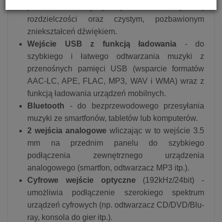
jakości. Ciesz się cyfrowym radiem w wysokiej
rozdzielczości oraz czystym, pozbawionym
zniekształceń dźwiękiem.
Wejście USB z funkcją ładowania
- do
szybkiego i łatwego odtwarzania muzyki z
przenośnych pamięci USB (wsparcie formatów
AAC-LC, APE, FLAC, MP3, WAV i WMA) wraz z
funkcją ładowania urządzeń mobilnych.
Bluetooth
- do bezprzewodowego przesyłania
muzyki ze smartfonów, tabletów lub komputerów.
2 wejścia analogowe
wliczając w to wejście 3.5
mm na przednim panelu do szybkiego
podłączenia zewnętrznego urządzenia
analogowego (smartfon, odtwarzacz MP3 itp.).
Cyfrowe wejście optyczne
(192kHz/24bit)
-
umożliwia podłączenie szerokiego spektrum
urządzeń cyfrowych (np. odtwarzacz CD/DVD/Blu-
ray, konsola do gier itp.).