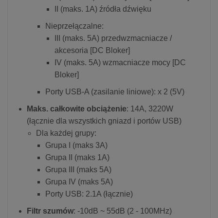
II (maks. 1A) źródła dźwięku
Nieprzełączalne:
III (maks. 5A) przedwzmacniacze /
akcesoria [DC Bloker]
IV (maks. 5A) wzmacniacze mocy [DC
Bloker]
Porty USB-A (zasilanie liniowe): x 2 (5V)
Maks. całkowite obciążenie
: 14A, 3220W
(łącznie dla wszystkich gniazd i portów USB)
Dla każdej grupy:
Grupa I (maks 3A)
Grupa II (maks 1A)
Grupa III (maks 5A)
Grupa IV (maks 5A)
Porty USB: 2.1A (łącznie)
Filtr szumów
: -10dB ~ 55dB (2 - 100MHz)