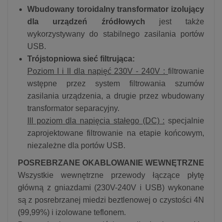
Wbudowany toroidalny transformator izolujący
dla urządzeń
źródłowych
jest także
wykorzystywany do stabilnego zasilania portów
USB.
Trójstopniowa sieć filtrująca:
Poziom I i II dla napięć 230V - 240V :
filtrowanie
wstępne przez system filtrowania szumów
zasilania urządzenia, a drugie przez wbudowany
transformator separacyjny.
III poziom dla napięcia stałego (DC) :
specjalnie
zaprojektowane filtrowanie na etapie końcowym,
niezależne dla portów USB.
POSREBRZANE OKABLOWANIE WEWNĘTRZNE
Wszystkie wewnętrzne przewody łączące płytę
główną z gniazdami (230V-240V i USB) wykonane
są z posrebrzanej miedzi beztlenowej o czystości 4N
(99,99%) i izolowane teflonem.