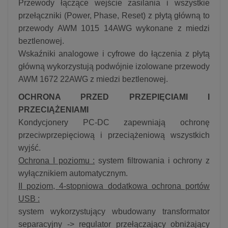
Przewody łączące wejście zasilania i wszystkie
przełączniki (Power, Phase, Reset) z płytą główną to
przewody AWM 1015 14AWG wykonane z miedzi
beztlenowej.
Wskaźniki analogowe i cyfrowe do łączenia z płytą
główną wykorzystują podwójnie izolowane przewody
AWM 1672 22AWG z miedzi beztlenowej.
OCHRONA PRZED PRZEPIĘCIAMI I
PRZECIĄŻENIAMI
Kondycjonery PC-DC zapewniają ochronę
przeciwprzepięciową i przeciążeniową wszystkich
wyjść.
Ochrona I poziomu :
system filtrowania i ochrony z
wyłącznikiem automatycznym.
II poziom, 4-stopniowa dodatkowa ochrona portów
USB :
system wykorzystujący wbudowany transformator
separacyjny -> regulator przełączający obniżający