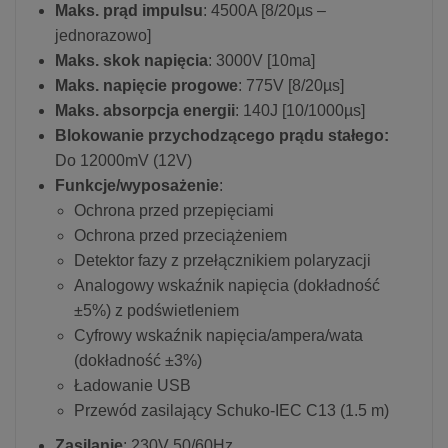
Maks. prąd impulsu
: 4500A [8/20µs –
jednorazowo]
Maks. skok napięcia
: 3000V [10ma]
Maks. napięcie progowe
: 775V [8/20µs]
Maks. absorpcja energii
: 140J [10/1000µs]
Blokowanie przychodzącego prądu stałego:
Do 12000mV (12V)
Funkcje/wyposażenie
:
Ochrona przed przepięciami
Ochrona przed przeciążeniem
Detektor fazy z przełącznikiem polaryzacji
Analogowy wskaźnik napięcia (dokładność
±5%) z podświetleniem
Cyfrowy wskaźnik napięcia/ampera/wata
(dokładność ±3%)
Ładowanie USB
Przewód zasilający Schuko-IEC C13 (1.5 m)
Zasilanie
: 230V 50/60Hz