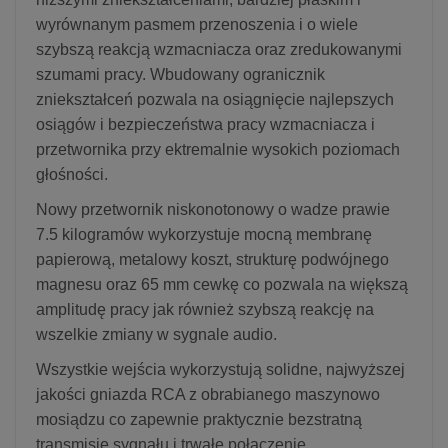
wyrównanym pasmem przenoszenia i o wiele
szybszą reakcją wzmacniacza oraz zredukowanymi
szumami pracy. Wbudowany ogranicznik
zniekształceń pozwala na osiągnięcie najlepszych
osiągów i bezpieczeństwa pracy wzmacniacza i
przetwornika przy ektremalnie wysokich poziomach
głośności.
Nowy przetwornik niskonotonowy o wadze prawie
7.5 kilogramów wykorzystuje mocną membranę
papierową, metalowy koszt, strukturę podwójnego
magnesu oraz 65 mm cewkę co pozwala na większą
amplitudę pracy jak również szybszą reakcję na
wszelkie zmiany w sygnale audio.
Wszystkie wejścia wykorzystują solidne, najwyższej
jakości gniazda RCA z obrabianego maszynowo
mosiądzu co zapewnie praktycznie bezstratną
transmisję sygnału i trwałe połączenie.