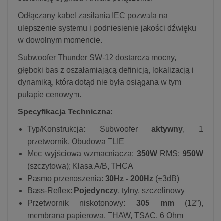
Odłączany kabel zasilania IEC pozwala na
ulepszenie systemu i podniesienie jakości dźwięku
w dowolnym momencie.
Subwoofer Thunder SW-12 dostarcza mocny,
głęboki bas z oszałamiającą definicją, lokalizacją i
dynamiką, która dotąd nie była osiągana w tym
pułapie cenowym.
Specyfikacja Techniczna
:
Typ/Konstrukcja: Subwoofer
aktywny
, 1
przetwornik, Obudowa TLIE
Moc wyjściowa wzmacniacza:
350W
RMS;
950W
(szczytowa); Klasa A/B, THCA
Pasmo przenoszenia:
30Hz - 200Hz
(±3dB)
Bass-Reflex:
Pojedynczy
, tylny, szczelinowy
Przetwornik niskotonowy:
305 mm
(12”),
membrana papierowa, THAW, TSAC, 6 Ohm