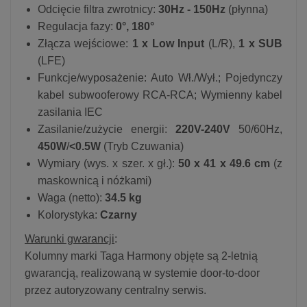
Odcięcie filtra zwrotnicy:
30Hz - 150Hz
(płynna)
Regulacja fazy:
0°, 180°
Złącza wejściowe:
1 x Low Input
(L/R),
1 x SUB
(LFE)
Funkcje/wyposażenie: Auto Wł./Wył.; Pojedynczy
kabel subwooferowy RCA-RCA; Wymienny kabel
zasilania IEC
Zasilanie/zużycie energii:
220V-240V
50/60Hz,
450W
/
<0.5W
(Tryb Czuwania)
Wymiary (wys. x szer. x gł.):
50 x 41 x 49.6 cm
(z
maskownicą i nóżkami)
Waga (netto):
34.5 kg
Kolorystyka:
Czarny
Warunki gwarancji
:
Kolumny marki Taga Harmony objęte są 2-letnią
gwarancją, realizowaną w systemie door-to-door
przez autoryzowany centralny serwis.