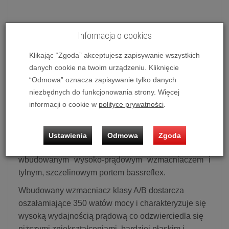
Informacja o cookies
Subwoofer aktywny Taga Harmony Thunder SW-12
(Czarny)
Klikając “Zgoda” akceptujesz zapisywanie wszystkich
danych cookie na twoim urządzeniu. Kliknięcie
Możliwość zakupu produktu w bezpłatnym systemie
“Odmowa” oznacza zapisywanie tylko danych
ratalnym
0%
na
10 i 20 miesięcy
lub
specjalna oferta
!
niezbędnych do funkcjonowania strony. Więcej
informacji o cookie w
polityce prywatności
.
Subwoofer aktywny Taga Harmony Thunder SW-12
Thunder SW-12
to aktywny subwoofer z
Ustawienia
Odmowa
Zgoda
pojedyńczym 12" przetwornikiem niskotonowym oraz
wbudowanym wysoko-prądowym wzmacniaczem i
tylnym, szczelinowym portem bassreflex.
Wbudowany wzmacniacz klasy A/B dostarcza
oszałamiające 350 watów mocy i charakteryzuje się
wysoką wydajnością prądową co odzwierciedla się
niższymi zniekształceniami, bardziej płaskim i