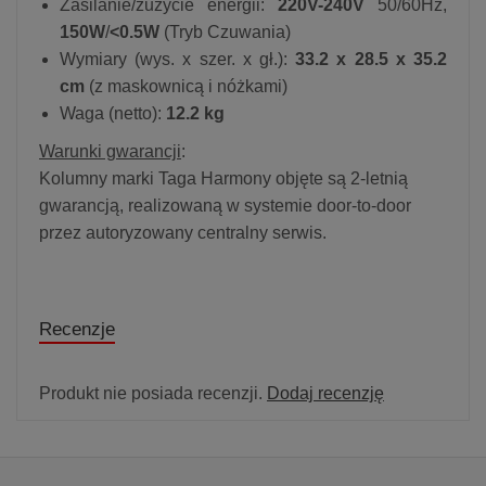
Zasilanie/zużycie energii:
220V-240V
50/60Hz,
150W
/
<0.5W
(Tryb Czuwania)
Wymiary (wys. x szer. x gł.):
33.2 x 28.5 x 35.2
cm
(z maskownicą i nóżkami)
Waga (netto):
12.2 kg
Warunki gwarancji
:
Kolumny marki Taga Harmony objęte są 2-letnią
gwarancją, realizowaną w systemie door-to-door
przez autoryzowany centralny serwis.
Recenzje
Produkt nie posiada recenzji.
Dodaj recenzję