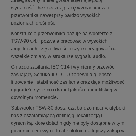
Zintegrowany limiter gwarantuje najlepszą
wydajność i bezpieczną pracę wzmacniacza i
przetwornika nawet przy bardzo wysokich
poziomach głośności.
Konstrukcja przetwornika bazuje na wooferze z
TSW-90 v.4, i pozwala pracować w wysokich
amplitudach częstotliwości i szybko reagować na
wszelkie zmiany w strukturze sygnału audio.
Gniazdo zasilania IEC C14 i wymienny przewód
zasilający Schuko-IEC C13 zapewniają lepsze
filtrowanie i stabilność zasilania oraz dają możliwość
upgrade’u systemu o kabel jakości audiofilskiej w
dowolnym momencie.
Subwoofer TSW-80 dostarcza bardzo mocny, głęboki
bas z oszałamiającą definicją, lokalizacją i
dynamiką, które dotąd nigdy nie były dostępne w tym
poziomie cenowym! To absolutnie najlepszy zakup w