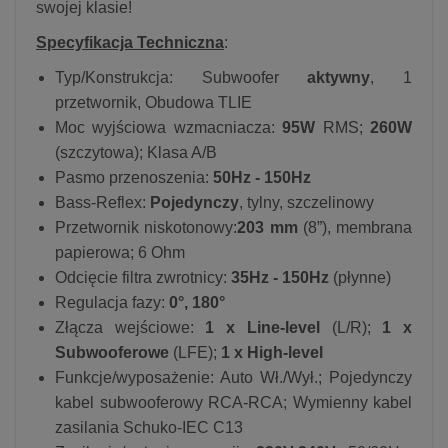
swojej klasie!
Specyfikacja Techniczna
:
Typ/Konstrukcja: Subwoofer
aktywny
, 1
przetwornik, Obudowa TLIE
Moc wyjściowa wzmacniacza:
95W
RMS;
260W
(szczytowa); Klasa A/B
Pasmo przenoszenia:
50Hz - 150Hz
Bass-Reflex:
Pojedynczy
, tylny, szczelinowy
Przetwornik niskotonowy:
203 mm
(8”), membrana
papierowa; 6 Ohm
Odcięcie filtra zwrotnicy:
35Hz - 150Hz
(płynne)
Regulacja fazy:
0°, 180°
Złącza wejściowe:
1 x Line-level
(L/R);
1 x
Subwooferowe
(LFE);
1 x High-level
Funkcje/wyposażenie: Auto Wł./Wył.; Pojedynczy
kabel subwooferowy RCA-RCA; Wymienny kabel
zasilania Schuko-IEC C13