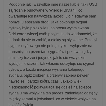
Podobnie jak i wszystkie inne nasze kable, tak i USB
są ręcznie budowane w Wielkiej Brytanii, co
gwarantuje ich najwyższa jakość. Do niedawna sam
pomysł ulepszania drogi, jaką pokonuje sygnał
cyfrowy była przez wielu po prostu wyśmiewana.
Dziś coraz więcej osób przyjmuje do wiadomości, że
jednak da się to zrobić, a efekty są słyszalne. Przesył
sygnału cyfrowego nie polega tylko i wyłącznie na
transmisji na przemian sygnałów i przerw między
nimi, czy też zer i jedynek, jak to się wszystkim
wydaje. I owszem, tak właśnie odczytuje się sygnał
cyfrowy, a każda inicjacja wysłania kolejnego
sygnału, bądź zrobienia przerwy zabiera pewien,
nawet jeśli bardzo krótki, czas. Jakakolwiek
niedokładność pojawiająca się gdzieś na ścieżce
sygnału ma wpływ na ten proces, zmieniając odstępy
między zerami a jedynkami, co w efekcie wpływa na
jakość dźwięku.