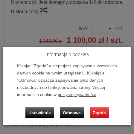
Dostępność:
Jest dostępny, dostawa 1-2 dni robocze.
Historia ceny
Ilość:
szt.
1 100,00 zł
/ szt.
1 340,00 zł
Informacja o cookies
dodaj do koszyka
Klikając “Zgoda” akceptujesz zapisywanie wszystkich
danych cookie na twoim urządzeniu. Kliknięcie
“Odmowa” oznacza zapisywanie tylko danych
Kabel Tellurium Q Blue II USB (1.0m)
niezbędnych do funkcjonowania strony. Więcej
informacji o cookie w
polityce prywatności
.
Możliwość zakupu produktu w bezpłatnym systemie
ratalnym 0% na 10, 20 i 30 miesięcy lub specjalna oferta!
Ustawienia
Odmowa
Zgoda
Kabel Tellurium Q Blue II USB