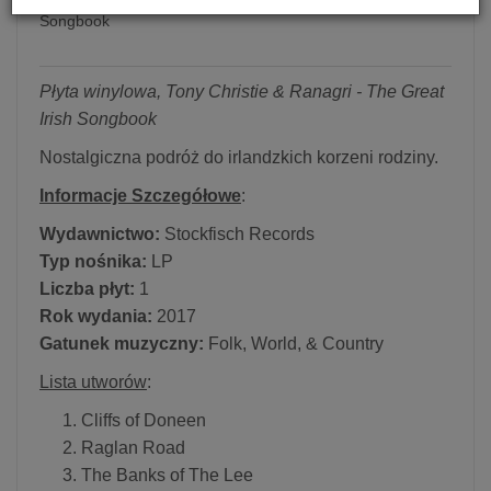
Songbook
Płyta winylowa, Tony Christie & Ranagri - The Great
Irish Songbook
Nostalgiczna podróż do irlandzkich korzeni rodziny.
Informacje Szczegółowe
:
Wydawnictwo:
Stockfisch Records
Typ nośnika:
LP
Liczba płyt:
1
Rok wydania:
2017
Gatunek muzyczny:
Folk, World, & Country
Lista utworów
:
Cliffs of Doneen
Raglan Road
The Banks of The Lee