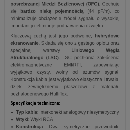
posrebrzanej Miedzi Beztlenowej (OFC)
. Cechuje
się
bardzo niską pojemnością
(44 pF/m), co
minimalizuje obciążenie źródeł sygnału o wysokiej
impedancji i eliminuje podbarwienia dźwięku.
Kluczową cechą jest jego podwójne,
hybrydowe
ekranowanie
. Składa się ono z gęstego oplotu oraz
specjalnej warstwy
Liniowego Węgla
Strukturalnego (LSC)
. LSC pochłania zakłócenia
elektromagnetyczne EMI/RFI, zapewniając
wyjątkowo czysty, wolny od szumów sygnał.
Konstrukcja kabla jest wyjątkowo elastyczna i trwała,
dzięki zewnętrznemu płaszczowi z materiału
bezhalogenowego Hulliflex.
Specyfikacja techniczna:
Typ kabla
: Interkonekt analogowy niesymetryczny
Wtyki
: Wtyki RCA
Konstrukcja
: Dwa symetryczne przewodniki