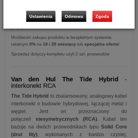
Ustawienia
Odmowa
Zgoda
Interkonekt analogowy RCA Van den Hul The Tide Hybrid
(RCA)
Możliwość zakupu produktu w bezpłatnym systemie
ratalnym
0%
na
10 i 20 miesięcy
lub
specjalna oferta
!
Sprzedaż dotyczy kompletu czyli 2 szt. przewodów
Van den Hul The Tide Hybrid
-
interkonekt RCA
The Tide Hybrid
to zbalansowany, analogowy kabel
interkonekt o budowie hybrydowej, łączącej metal i
węgiel. Jest on przeznaczony do
połączeń
niesymetrycznych (RCA)
. Kabel ten
bazuje na dwóch przewodnikach typu
Solid Core
(drut lity)
, wykonanych z bardzo czystej,