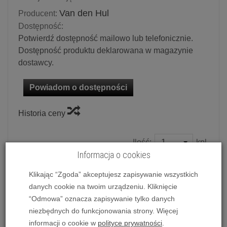
Van den Hul
Producent:
Dostępność:
Potwierdź dostępność mailowo lub telefonicznie.
Dostępność produktu deklarowana w magazynie
dostawcy.
Powiadom o dostępności
Historia ceny
Ilość:
kpl.
Informacja o cookies
Cena katalogowa:
960,00 zł
Rabat: -
144,00 zł
Klikając “Zgoda” akceptujesz zapisywanie wszystkich
816,00 zł
/ kpl.
danych cookie na twoim urządzeniu. Kliknięcie
“Odmowa” oznacza zapisywanie tylko danych
dodaj do koszyka
niezbędnych do funkcjonowania strony. Więcej
informacji o cookie w
polityce prywatności
.