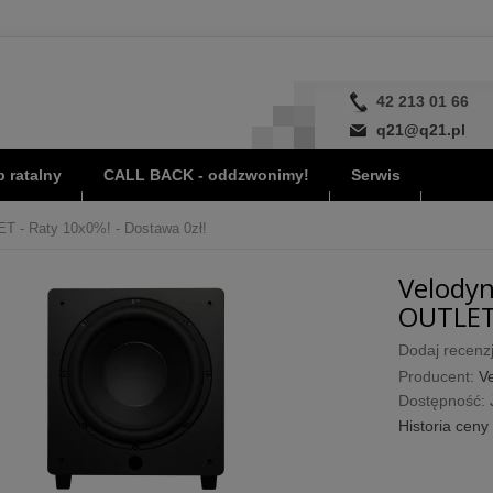
42 213 01 66
q21@q21.pl
 ratalny
CALL BACK - oddzwonimy!
Serwis
ET - Raty 10x0%! - Dostawa 0zł!
Velodyn
OUTLET 
Dodaj recenzj
Producent:
V
Dostępność:
Historia ceny