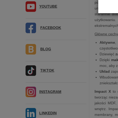
porównaniu d
YOUTUBE
umożliwia uz
starannie do
użytkowaniu.
ekstremalnych
FACEBOOK
Główne cech
Aktywne
,
częstotliwo
BLOG
Dziewięć
z
Dzięki
mak
moc, aby 
TIKTOK
Układ
zapo
Wbudowa
zniekształ
Impact X
to 
INSTAGRAM
tworząc niez
jakości MDF,
wnętrz. Impac
LINKEDIN
membrany, min