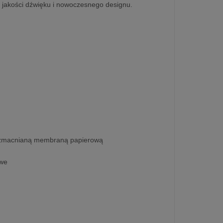
j jakości dźwięku i nowoczesnego designu.
 wzmacnianą membraną papierową
owe