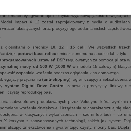
o modelu Impact X 10 i X 12 charakteryzuje się większą membran
yskanie jeszcze pełniejszego, dynamicznego brzmienia. Jego solidn
brane materiały, gwarantuje nie tylko wyjątkową jakość dźwięku, a
 Model Impact X 12 został zaprojektowany z myślą o audiofilach
 wrażeń akustycznych oraz precyzyjnego oddania niskich częstotliwośc
y
:
 z głośnikami o średnicy
10, 12 i 15 cali
. We wszystkich trzec
ści dzięki
portowi bass-reflex
umieszczonemu na spodzie lub z tyłu
aprogramowanych ustawień DSP
regulowanych za pomocą
pilota
w 
symalnej mocy od 500 W
(
1000 W
w modelu 15-calowym) klasy
zapewnić wspaniałe wrażenia podczas oglądania kina domowego
biegający przycinaniu (
anti-clipping
), ograniczający zniekształcenia
ny
system Digital Drive Control
zapewnia precyzyjny, liniowy ru
ceń i czystą reprodukcję basu
seria subwooferów produkowanych przez Velodyne, która wyróżnia 
apomniane wrażenia dźwiękowe. Urządzenia te charakteryzują się el
 dostępną w klasycznych wykończeniach – czerni lub bieli – co u
t X korzysta z zaawansowanych technologii, takich jak system Digit
imalizując zniekształcenia i gwarantując czysty, mocny bas. Dzięki