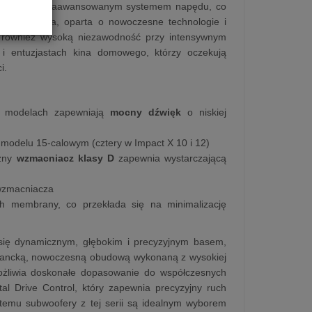
ą i bardziej zaawansowanym systemem napędu, co
a konstrukcja, oparta o nowoczesne technologie i
le również wysoką niezawodność przy intensywnym
 i entuzjastach kina domowego, którzy oczekują
i.
h modelach zapewniają
mocny dźwięk
o niskiej
modelu 15-calowym (cztery w Impact X 10 i 12)
czny
wzmacniacz klasy D
zapewnia wystarczającą
 wzmacniacza
ch membrany, co przekłada się na minimalizację
się dynamicznym, głębokim i precyzyjnym basem,
egancką, nowoczesną obudową wykonaną z wysokiej
możliwia doskonałe dopasowanie do współczesnych
al Drive Control, który zapewnia precyzyjny ruch
 temu subwoofery z tej serii są idealnym wyborem