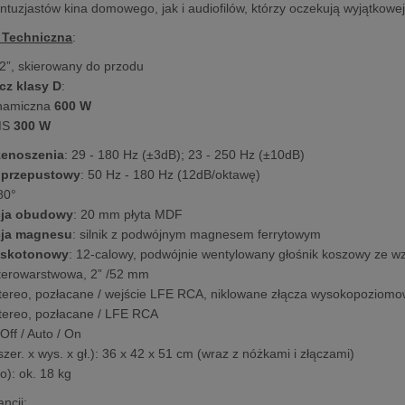
ntuzjastów kina domowego, jak i audiofilów, którzy oczekują wyjątkowe
 Techniczna
:
12”, skierowany do przodu
z klasy D
:
namiczna
600 W
MS
300 W
zenoszenia
: 29 - 180 Hz (±3dB); 23 - 250 Hz (±10dB)
noprzepustowy
: 50 Hz - 180 Hz (12dB/oktawę)
80°
cja obudowy
: 20 mm płyta MDF
cja magnesu
: silnik z podwójnym magnesem ferrytowym
iskotonowy
: 12-calowy, podwójnie wentylowany głośnik koszowy ze
zterowarstwowa, 2” /52 mm
stereo, pozłacane / wejście LFE RCA, niklowane złącza wysokopoziom
stereo, pozłacane / LFE RCA
Off / Auto / On
szer. x wys. x gł.): 36 x 42 x 51 cm (wraz z nóżkami i złączami)
o): ok. 18 kg
ncji
: