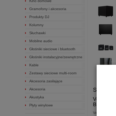
Kino domowe
Gramofony i akcesoria
Produkty DJ
Kolumny
Słuchawki
Mobilne audio
Głośniki sieciowe i bluetooth
Głośniki instalacyjne/zewnętrzne
Kable
Zestawy sieciowe multi-room
Akcesoria zasilające
Subwoof
Akcesoria
Akustyka
Velodyne
Bass-Refle
Płyty winylowe
Velodyne
Im