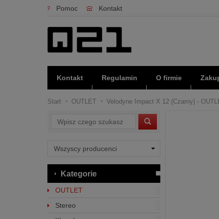
Pomoc
Kontakt
Kontakt
Regulamin
O firmie
Zakup
Start
OUTLET
Velodyne Impact X 12 (Czarny) - OUTL
Wyszukaj
Kategorie
OUTLET
Stereo