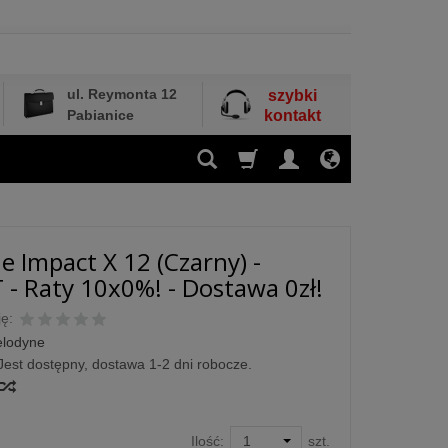
ul. Reymonta 12
szybki
Pabianice
kontakt
e Impact X 12 (Czarny) -
- Raty 10x0%! - Dostawa 0zł!
ę:
elodyne
Jest dostępny, dostawa 1-2 dni robocze.
Ilość:
szt.