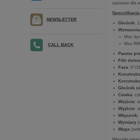
zarówno dla e
Specyfikacja
NEWSLETTER
Głośnik
: 
Wzmacniac
Moc dy
Moc R
CALL BACK
Pasmo pr
Filtr dol
Faza
: 0°/1
Konstruk
Konstruk
Głośnik n
Cewka
: c
Wejście
: 
Wyjście
: 
Włącznik:
Wymiary
(
Waga
(nett
Warunki gwara