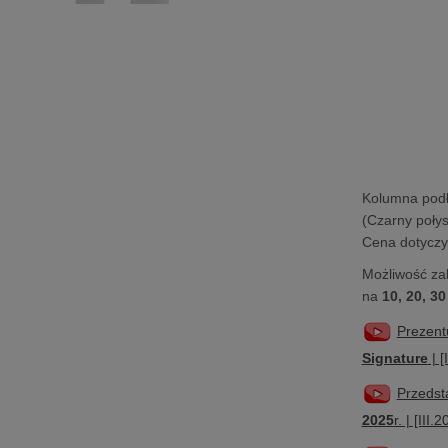
Kolumna pod
(Czarny połys
Cena dotyczy 
Możliwość za
na
10, 20, 30
Prezent
Signature
| [
Przedst
2025
r. | [III.