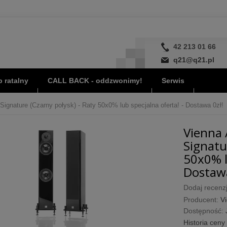
42 213 01 66
q21@q21.pl
 ratalny
CALL BACK - oddzwonimy!
Serwis
ignature (Czarny połysk) - Raty 50x0% lub specjalna oferta! - Dostawa 0zł!
Vienna 
Signatu
50x0% l
Dostawa
Dodaj recenzj
Producent:
Vi
Dostępność:
Historia ceny