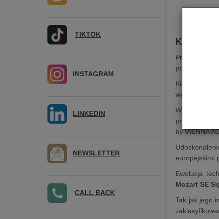
TIKTOK
Kolumna p
Praktycznie 
poruszających
INSTAGRAM
Kiedy Peter G
wybór nazwy o
W początkowyc
LINKEDIN
przetwornika
by VIENNA AC
Udoskonalenie 
NEWSLETTER
europejskimi
Ewolucja tech
Mozart SE Si
CALL BACK
Tak jak jego 
zaklasyfikow