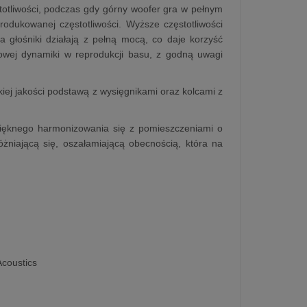
stotliwości, podczas gdy górny woofer gra w pełnym
rodukowanej częstotliwości. Wyższe częstotliwości
 głośniki działają z pełną mocą, co daje korzyść
kowej dynamiki w reprodukcji basu, z godną uwagi
iej jakości podstawą z wysięgnikami oraz kolcami z
 pięknego harmonizowania się z pomieszczeniami o
żniającą się, oszałamiającą obecnością, która na
Acoustics