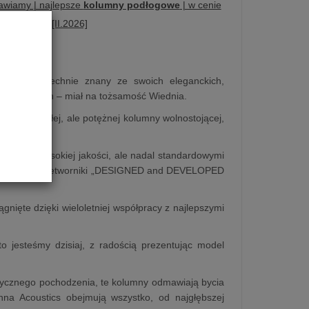
awiamy | najlepsze
kolumny podłogowe
| w cenie
 na
2026r.
| [II.2026]
rt – powszechnie znany ze swoich eleganckich,
h muzycznych – miał na tożsamość Wiednia.
ckiej, smukłej, ale potężnej kolumny wolnostojącej,
olić się wysokiej jakości, ale nadal standardowymi
ekskluzywne przetworniki „DESIGNED and DEVELOPED
ągnięte dzięki wieloletniej współpracy z najlepszymi
to jesteśmy dzisiaj, z radością prezentując model
asycznego pochodzenia, te kolumny odmawiają bycia
nna Acoustics obejmują wszystko, od najgłębszej