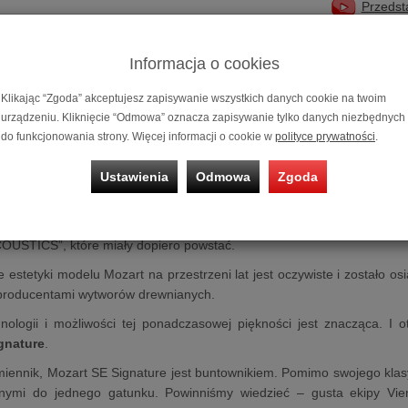
Przedst
do 20 000zł
|
Informacja o cookies
odłogowa Vienna Acoustics Mozart SE Signature
Klikając “Zgoda” akceptujesz zapisywanie wszystkich danych cookie na twoim
niemożliwe jest wyrażenie wpływu, jaki Wolfgang Amadeusz Moza
urządzeniu. Kliknięcie “Odmowa” oznacza zapisywanie tylko danych niezbędnych
 linii melodycznych, opartych na subtelnie wyrafinowanych strukturac
do funkcjonowania strony. Więcej informacji o cookie w
polityce prywatności
.
ansterer w 1990 roku rozpoczął realizację swojej pierwszej wizji elegan
dbył się z pełną świadomością.
Ustawienia
Odmowa
Zgoda
h próbach Peter współpracował z lokalnymi stolarzami i musiał zadow
mi. Nie trzeba dodawać, że te dni położyły fundamenty pod liczne, 
OUSTICS”, które miały dopiero powstać.
estetyki modelu Mozart na przestrzeni lat jest oczywiste i zostało osi
 producentami wytworów drewnianych.
nologii i możliwości tej ponadczasowej piękności jest znacząca. I o
gnature
.
imiennik, Mozart SE Signature jest buntownikiem. Pomimo swojego kl
anymi do jednego gatunku. Powinniśmy wiedzieć – gusta ekipy Vie