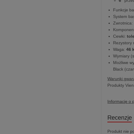
6”
przet
Funkcje ba
System ba
Zwrotnica
Komponent
Cewki:
tol
Rezystory
Waga:
46 
Wymiary (sz
Możliwe wy
Black (czar
Warunki gwara
Produkty Vien
Informacje o 
Recenzje
Produkt nie p