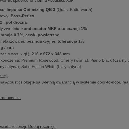
wornik spidercone Vienna Acoustics X3P
su:
Impulse Optimizing QB 3
(Quasi-Butterworth)
sowy:
Bass-Reflex
:
2 i pół drożna
y zwrotnic:
kondensator MKP o tolerancji 1%
erancja 0.7%, cewki powietrzne
 metalizowane:
bezindukcyjne, tolerancja 1%
kg
/para
er. x wys. x gł.):
216 x 972 x 343 mm
kończenia: Premium Rosewood, Cherry (wiśnia), Piano Black (czarny poł
ny satyna), Satin Edition White (biały satyna)
ncji
:
na Acoustics objęte są 3-letnią gwarancją w systemie door-to-door, rea
producencie
osiada recenzji.
Dodaj recenzję