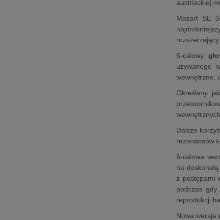
austriackiej m
Mozart SE S
najdrobniejsz
rozszerzający
6-calowy
gło
używanego w
wewnętrzne, u
Określany ja
przetworniko
wewnętrznych,
Dalsze korzyś
rezonansów k
6-calowa wer
na doskonałą 
z postępami 
podczas gdy 
reprodukcji b
Nowa wersja