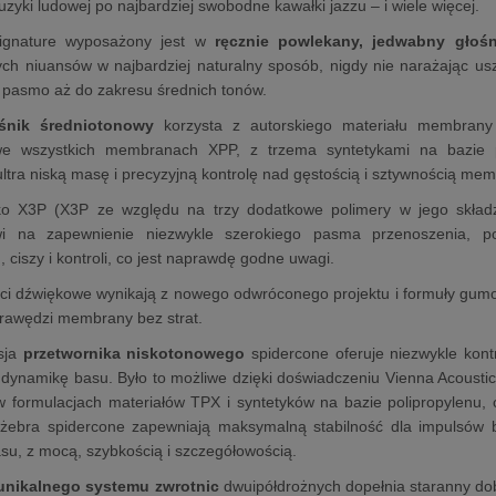
uzyki ludowej po najbardziej swobodne kawałki jazzu – i wiele więcej.
ignature wyposażony jest w
ręcznie powlekany, jedwabny głoś
ych niuansów w najbardziej naturalny sposób, nigdy nie narażając u
 pasmo aż do zakresu średnich tonów.
śnik średniotonowy
korzysta z autorskiego materiału membrany 
e wszystkich membranach XPP, z trzema syntetykami na bazie p
ltra niską masę i precyzyjną kontrolę nad gęstością i sztywnością mem
ko X3P (X3P ze względu na trzy dodatkowe polimery w jego składz
wi na zapewnienie niezwykle szerokiego pasma przenoszenia, po
 ciszy i kontroli, co jest naprawdę godne uwagi.
ci dźwiękowe wynikają z nowego odwróconego projektu i formuły gumo
rawędzi membrany bez strat.
sja
przetwornika niskotonowego
spidercone oferuje niezwykle kon
dynamikę basu. Było to możliwe dzięki doświadczeniu Vienna Acoustics
w formulacjach materiałów TPX i syntetyków na bazie polipropylenu
żebra spidercone zapewniają maksymalną stabilność dla impulsów
asu, z mocą, szybkością i szczegółowością.
unikalnego systemu zwrotnic
dwuipółdrożnych dopełnia staranny do