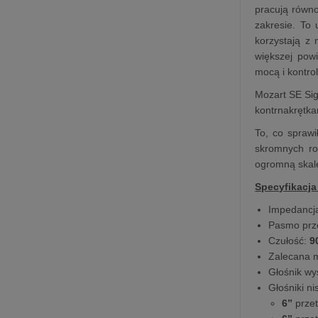
pracują równo
zakresie. To 
korzystają z 
większej powi
mocą i kontrol
Mozart SE Sig
kontrnakrętka
To, co spraw
skromnych roz
ogromną skal
Specyfikacja
Impedancj
Pasmo prz
Czułość:
9
Zalecana 
Głośnik w
Głośniki n
6”
przet