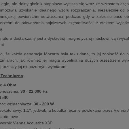
legle, ale dolny głośnik stopniowo wycisza się wraz ze wzrostem czę
umożliwia uzyskanie idealnego wzoru rozpraszania, niezależnie od p
mniejszej powierzchni odtwarzania, podczas gdy w zakresie basu oba
erzchni do odtwarzania najniższych częstotliwości, z efektem wyjąt
ą.
nature dostarczany jest z dyskretną, magnetyczną maskownicą i wysok
mi.
iło, że każda generacja Mozarta była tak udana, to jej zdolność do
miarach, jak również jej magia wypełniania dużych przestrzeni wyró
ę przeczy jej niepozornym wymiarom.
 Techniczna
:
a:
4 Ohm
enoszenia:
30 - 22 000 Hz
0 dB
moc wzmacniacza:
30 - 200 W
ysokotonowy:
1.1”
, jedwabna kopułka ręcznie powlekana przez Vienna 
iskotonowe:
wornik Vienna Acoustics X3P