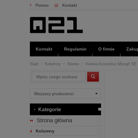
Pomoc
Kontakt
Kontakt
Regulamin
O firmie
Zakup
Start
Kolumny
Stereo
Vienna Acoustics Mozart SE S
Wyszukaj
Kategorie
Strona główna
Kolumny