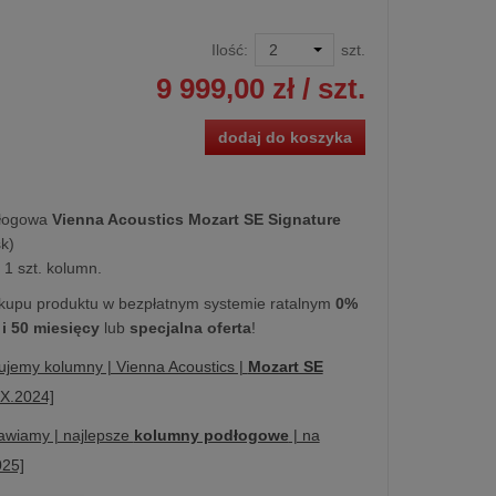
Ilość:
szt.
9 999,00 zł
/ szt.
dodaj do koszyka
łogowa
Vienna Acoustics Mozart SE Signature
k)
1 szt. kolumn.
kupu produktu w bezpłatnym systemie ratalnym
0%
 i 50 miesięcy
lub
specjalna oferta
!
ujemy kolumny | Vienna Acoustics |
Mozart SE
IX.2024]
awiamy | najlepsze
kolumny podłogowe
| na
2025]