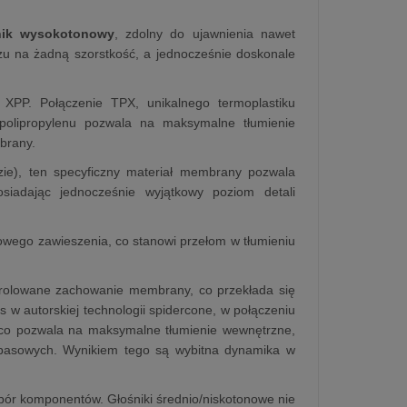
nik wysokotonowy
, zdolny do ujawnienia nawet
szu na żadną szorstkość, a jednocześnie doskonale
XPP. Połączenie TPX, unikalnego termoplastiku
olipropylenu pozwala na maksymalne tłumienie
brany.
ie), ten specyficzny materiał membrany pozwala
siadając jednocześnie wyjątkowy poziom detali
wego zawieszenia, co stanowi przełom w tłumieniu
trolowane zachowanie membrany, co przekłada się
 w autorskiej technologii spidercone, w połączeniu
, co pozwala na maksymalne tłumienie wewnętrzne,
 basowych. Wynikiem tego są wybitna dynamika w
bór komponentów. Głośniki średnio/niskotonowe nie