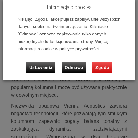
Informacja o cookies
Możliwość zakupu produktu w bezpłatnym systemie
ratalnym 0% na 10, 20, 30 i 50 miesięcy lub specjalna
Klikając “Zgoda” akceptujesz zapisywanie wszystkich
oferta!
danych cookie na twoim urządzeniu. Kliknięcie
“Odmowa” oznacza zapisywanie tylko danych
niezbędnych do funkcjonowania strony. Więcej
Kolumna naścienna Vienna Acoustics
informacji o cookie w
polityce prywatności
.
Waltz Grand
Walc wiedeński jest hitem od ponad dwustu lat i
Ustawienia
Odmowa
Zgoda
nadal można go usłyszeć w każdym zakątku
Wiednia. Podobnie
Waltz Grand
jest niezwykle
popularną kolumną i może być używana praktycznie
w dowolnym miejscu.
Niezwykła obudowa Vienna Acoustics zawiera
bogactwo technologii, które pozwalają tym smukłym
kolumnom zapewnić bogaty balans tonalny z
zaskakującą dynamiką i zadziwiającymi
szczegółami. Wyposażona w dwa 6-calowe