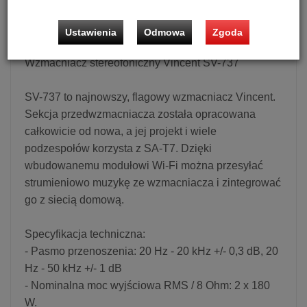
Możliwość zakupu produktu w bezpłatnym systemie
ratalnym
0%
na
10 miesięcy
!
Ustawienia
Odmowa
Zgoda
Wzmacniacz stereofoniczny Vincent SV-737
SV-737 to najnowszy, flagowy wzmacniacz Vincent.
Sekcja przedwzmacniacza została opracowana
całkowicie od nowa, a jej projekt i wiele
podzespołów korzysta z SA-T7. Dzięki
wbudowanemu modułowi Wi-Fi można przesyłać
strumieniowo muzykę ze wzmacniacza i zintegrować
go z siecią domową.
Specyfikacja techniczna:
- Pasmo przenoszenia: 20 Hz - 20 kHz +/- 0,3 dB, 20
Hz - 50 kHz +/- 1 dB
- Nominalna moc wyjściowa RMS / 8 Ohm: 2 x 180
W.