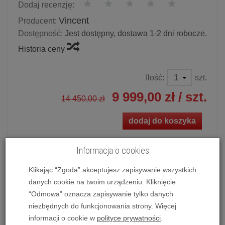
Dodaj recenzję:
Vincent
Producent:
Dostępność:
Jest dostępny, dostawa 1-2 dni robocze.
Historia ceny
Ilość:
szt.
9 999,00 zł
/ szt.
14 450,00 zł
dodaj do koszyka
Informacja o cookies
Klikając “Zgoda” akceptujesz zapisywanie wszystkich
Wzmacniacz stereofoniczny
Vincent SV-737
(Srebrny)
danych cookie na twoim urządzeniu. Kliknięcie
Oferta OUTLET
. Produkt pochodzi ze zwrotu, jest
“Odmowa” oznacza zapisywanie tylko danych
pełnowartościowy, kompletny, nieuszkodzony i objęty pełną
niezbędnych do funkcjonowania strony. Więcej
gwarancją.
informacji o cookie w
polityce prywatności
.