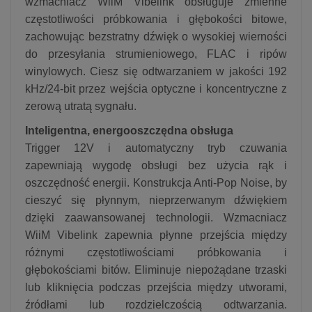
wzmacniacz WiiM Vibelink obsługuje zmienne
częstotliwości próbkowania i głębokości bitowe,
zachowując bezstratny dźwięk o wysokiej wierności
do przesyłania strumieniowego, FLAC i ripów
winylowych. Ciesz się odtwarzaniem w jakości 192
kHz/24-bit przez wejścia optyczne i koncentryczne z
zerową utratą sygnału.
Inteligentna, energooszczędna obsługa
Trigger 12V i automatyczny tryb czuwania
zapewniają wygodę obsługi bez użycia rąk i
oszczędność energii. Konstrukcja Anti-Pop Noise, by
cieszyć się płynnym, nieprzerwanym dźwiękiem
dzięki zaawansowanej technologii. Wzmacniacz
WiiM Vibelink zapewnia płynne przejścia między
różnymi częstotliwościami próbkowania i
głębokościami bitów. Eliminuje niepożądane trzaski
lub kliknięcia podczas przejścia między utworami,
źródłami lub rozdzielczością odtwarzania.