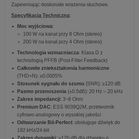
Zapewniając doskonałe wrażenia słuchowe.
Specyfikacja Techniczna
:
Moc wyjściowa
:
100 W na kanał przy 8 Ohm (stereo)
200 W na kanał przy 4 Ohm (stereo)
Technologia wzmacniacza
: Klasa D z
technologią PFFB (Post-Filter Feedback)
Całkowite zniekształcenia harmoniczne
(THD+N): ≤0.0005%
Stosunek sygnału do szumu
(SNR): ≥120 dB
Pasmo przenoszenia
(±0.5dB): 20 Hz – 20 kHz
Zakres impedancji
: 3~8 Ohm
Premium DAC
: ESS 9039Q2M, przetwornik
cyfrowo-analogowy o wysokiej jakości
Odtwarzanie Bit-Perfect
: obsługuje dźwięk do
192 kHz/24-bit
Zakres dynamiki
: ≥120 dB dla dźwięku o