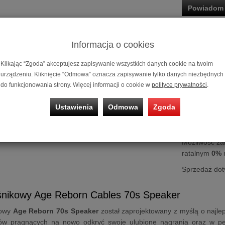
Powiadom 
Historia ceny
Informacja o cookies
Klikając “Zgoda” akceptujesz zapisywanie wszystkich danych cookie na twoim
urządzeniu. Kliknięcie “Odmowa” oznacza zapisywanie tylko danych niezbędnych
do funkcjonowania strony. Więcej informacji o cookie w
polityce prywatności
.
Ustawienia
Odmowa
Zgoda
Kabel głośni
Możliwość za
ratalnym
0%
Sprzedaż dot
śnikowy Age Reborn Cables 70s Speaker
kowy
Age Reborn 70s Speaker
został zaprojektowany z myślą o najle
w pragnących na nowo odkryć swoje ulubione nagrania oraz w pełn