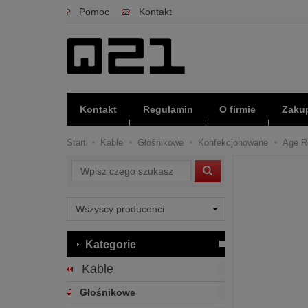
Pomoc
Kontakt
Kontakt
Regulamin
O firmie
Zakup
Start
Kable
Głośnikowe
Konfekcjonowane
Age Re
Wyszukaj
Kategorie
Kable
Głośnikowe