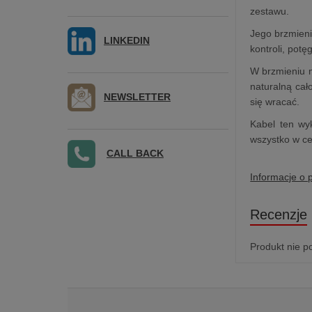
zestawu.
Jego brzmieni
LINKEDIN
kontroli, pot
W brzmieniu m
naturalną cał
NEWSLETTER
się wracać.
Kabel ten wyk
wszystko w c
CALL BACK
Informacje o 
Recenzje
Produkt nie p