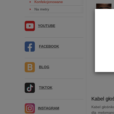
Konfekcjonowane
Na metry
YOUTUBE
FACEBOOK
BLOG
TIKTOK
Kabel gło
Kabel głośni
INSTAGRAM
dla melomanó