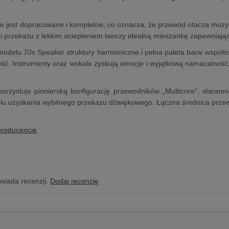
e jest dopracowane i kompletne, co oznacza, że przewód otacza muzy
ęgi przekazu z lekkim ociepleniem tworzy idealną mieszankę zapewniaj
odelu 70s Speaker struktury harmoniczne i pełna paleta barw współist
ość. Instrumenty oraz wokale zyskują emocje i wyjątkową namacalność
orzystuje pionierską konfigurację przewodników „Multicore”, starann
elu uzyskania wybitnego przekazu dźwiękowego. Łączna średnica prz
producencie
osiada recenzji.
Dodaj recenzję