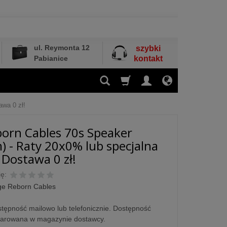
ul. Reymonta 12
szybki
Pabianice
kontakt
awa 0 zł!
orn Cables 70s Speaker
) - Raty 20x0% lub specjalna
 Dostawa 0 zł!
ę:
ge Reborn Cables
tępność mailowo lub telefonicznie. Dostępność
larowana w magazynie dostawcy.