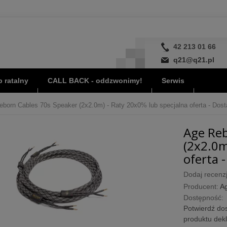
42 213 01 66
q21@q21.pl
 ratalny
CALL BACK - oddzwonimy!
Serwis
born Cables 70s Speaker (2x2.0m) - Raty 20x0% lub specjalna oferta - Dost
Age Reb
(2x2.0m
oferta -
Dodaj recenzj
Producent:
A
Dostępność:
Potwierdź dos
produktu dek