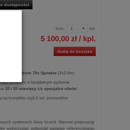
o dostępności
Ilość:
kpl.
5 100,00 zł
/ kpl.
dodaj do koszyka
kowy
Age Reborn 70s Speaker
(2x2.0m)
kupu produktu w bezpłatnym systemie
na
10 i 20 miesięcy
lub
specjalna oferta
!
yczy kompletu czyli 2 szt. przewodów
pszych systemach klasy hi-end. Stanowi propozycję
i wykorzystać potencjał swojego referencyjnego