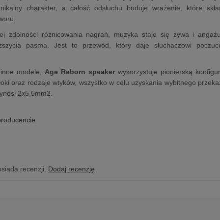
nikalny charakter, a całość odsłuchu buduje wrażenie, które skł
woru.
iej zdolności różnicowania nagrań, muzyka staje się żywa i anga
zszycia pasma. Jest to przewód, który daje słuchaczowi poczuc
 inne modele,
Age Reborn speaker
wykorzystuje pionierską konfigu
włoki oraz rodzaje wtyków, wszystko w celu uzyskania wybitnego prz
ynosi 2x5,5mm2.
producencie
osiada recenzji.
Dodaj recenzję