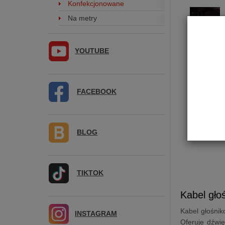
Konfekcjonowane
Na metry
YOUTUBE
FACEBOOK
BLOG
TIKTOK
Kabel gło
Kabel głośni
INSTAGRAM
Oferuje dźwi