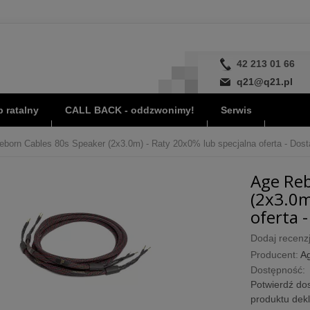
42 213 01 66
q21@q21.pl
 ratalny
CALL BACK - oddzwonimy!
Serwis
born Cables 80s Speaker (2x3.0m) - Raty 20x0% lub specjalna oferta - Dost
Age Reb
(2x3.0m
oferta -
Dodaj recenzj
Producent:
A
Dostępność:
Potwierdź dos
produktu dek