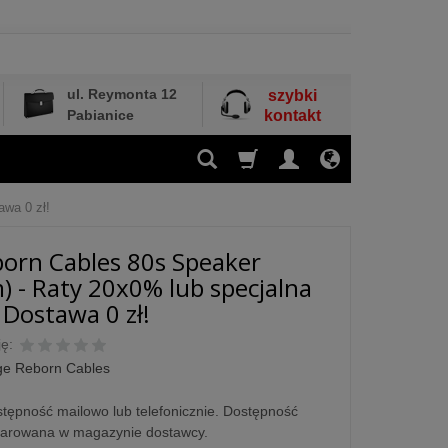
ul. Reymonta 12
szybki
Pabianice
kontakt
awa 0 zł!
orn Cables 80s Speaker
) - Raty 20x0% lub specjalna
 Dostawa 0 zł!
ę:
ge Reborn Cables
tępność mailowo lub telefonicznie. Dostępność
larowana w magazynie dostawcy.