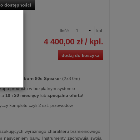
o dostępności
Ilość:
kpl.
4 400,00 zł
/ kpl.
dodaj do koszyka
kowy
Age Reborn 80s Speaker
(2x3.0m)
kupu produktu w bezpłatnym systemie
na
10 i 20 miesięcy
lub
specjalna oferta
!
yczy kompletu czyli 2 szt. przewodów
oszukujących wyraźnego charakteru brzmieniowego.
ym nasyceniem barw. Instrumenty zachowują swoją