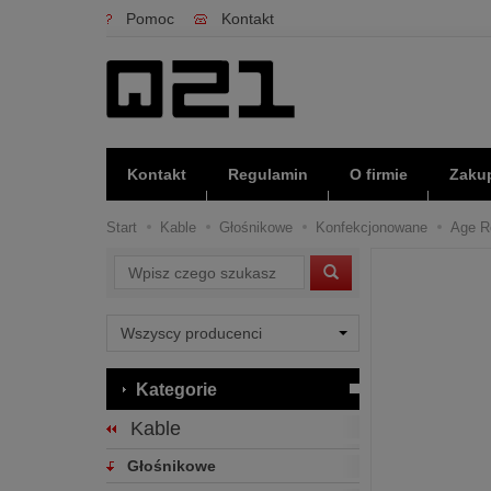
Pomoc
Kontakt
Kontakt
Regulamin
O firmie
Zakup
Start
Kable
Głośnikowe
Konfekcjonowane
Age Re
Wyszukaj
Kategorie
Kable
Głośnikowe