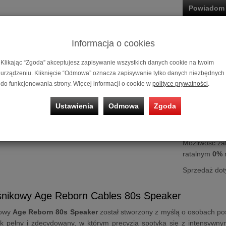
Powiadom 
Historia ceny
Informacja o cookies
Klikając “Zgoda” akceptujesz zapisywanie wszystkich danych cookie na twoim
urządzeniu. Kliknięcie “Odmowa” oznacza zapisywanie tylko danych niezbędnych
do funkcjonowania strony. Więcej informacji o cookie w
polityce prywatności
.
Ustawienia
Odmowa
Zgoda
Kabel głośni
Możliwość za
ratalnym
0%
Sprzedaż dot
śnikowy Age Reborn Cables 80s Speaker
kowy
Age Reborn 80s Speaker
został stworzony z myślą o osobach p
ęk pełny i zdecydowany, w którym precyzja spotyka się z intensywn